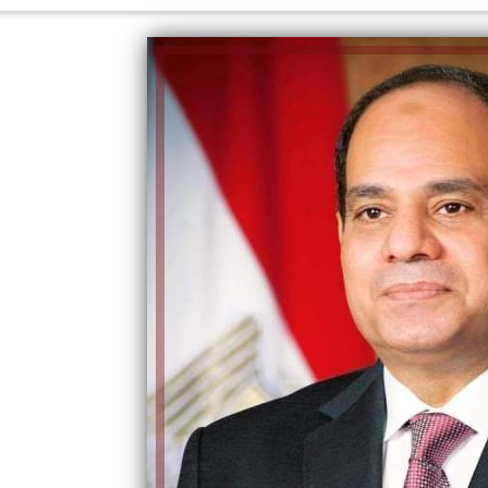
إلهام شرشر تكتب: دي مبقتش كورة..
إلهام شرشر تكتب: «صلاح» ملك
دي سياسة
المحبة.. رسول السلام والإنسانية