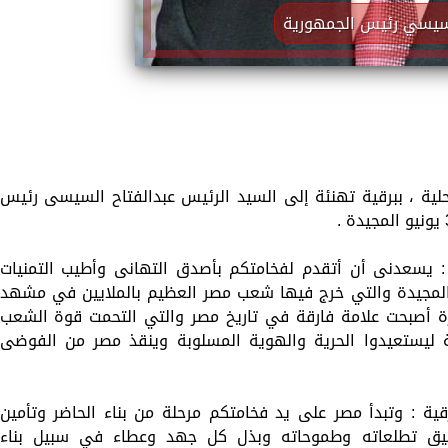
لسيسي رئيس الجمهورية
حلية ، ببرقية تهنئة إلى السيد الرئيس عبدالفتاح السيسى رئيس
 : يسعدنى أن أتقدم لفخامتكم بأصدق التهانى وأطيب التمنيات
ور تسعة سنوات لثورة 30 يونيو المجيدة والتي خرج فيها شعب مصر العظيم بالملايين في مشهد
ة أصبحت علامة فارقة في تاريخ مصر والتي التحمت قوة الشعب
 ليستعيدوا الحرية والهوية المسلوبة وينقذ مصر من الفوضى
ة : وتبدأ مصر على يد فخامتكم مرحلة من بناء الحاضر وتأمين
قيق تطلعاته وطموحاته وبذل كل جهد وعطاء في سبيل بناء