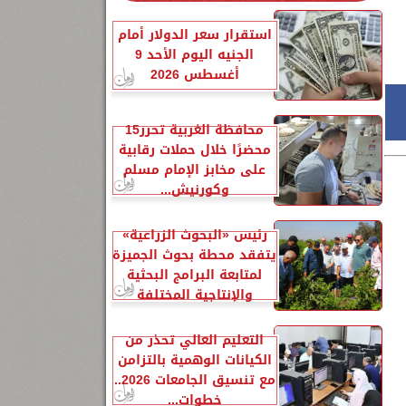
استقرار سعر الدولار أمام
الجنيه اليوم الأحد 9
أغسطس 2026
محافظة الغربية تحرر15
محضرًا خلال حملات رقابية
على مخابز الإمام مسلم
وكورنيش...
رئيس «البحوث الزراعية»
يتفقد محطة بحوث الجميزة
لمتابعة البرامج البحثية
والإنتاجية المختلفة
التعليم العالي تحذر من
الكيانات الوهمية بالتزامن
مع تنسيق الجامعات 2026..
خطوات...