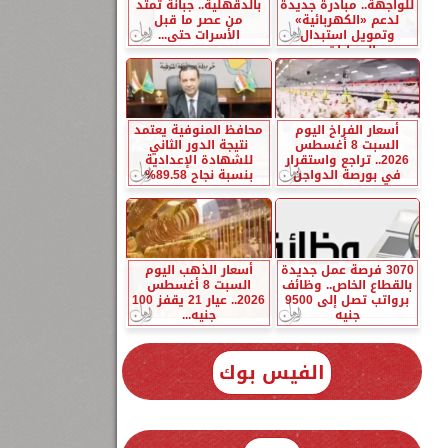
للواجهة.. مبادرة جديدة
بالدقهلية.. جبانة تمتد
لدعم «الكهربائية»
من عصر ما قبل
وتمويل استبدال
الأسرات حتى...
السيارات...
أسعار الفراخ اليوم
محافظ المنوفية يعتمد
السبت 8 أغسطس
نتيجة الدور الثاني
2026.. تراجع واستقرار
للشهادة الإعدادية
في بورصة الدواجن
بنسبة نجاح 89.58%
3070 فرصة عمل جديدة
أسعار الذهب اليوم
بالقطاع الخاص.. وظائف
السبت 8 أغسطس
برواتب تصل إلى 9500
2026.. عيار 21 يقفز 100
جنيه
جنيه...
الفيس بوك