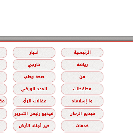
الرئيسية
أخبار
رياضة
خارجي
فن
صحة وطب
محافظات
العدد الورقي
وا إسلاماه
مقالات الرأي
مقا
فيديو الزمان
فيديو رئيس التحرير
خدمات
خير أجناد الأرض