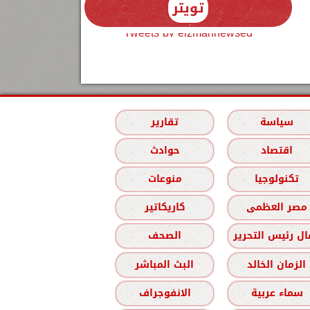
تويتر
Tweets by elzmannewseg
سياسة
تقارير
اقتصاد
حوادث
تكنولوجيا
منوعات
مصر العظمى
كاريكاتير
ل رئيس التحرير
الصحف
الزمان الخالد
البث المباشر
سماء عربية
الانفوجراف