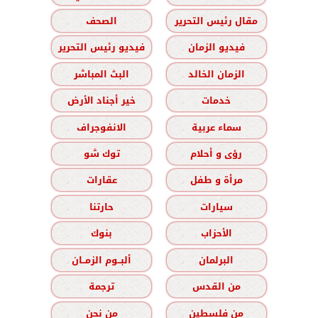
مقال رئيس التحرير
الصحف
فيديو الزمان
فيديو رئيس التحرير
الزمان الخالد
البث المباشر
خدمات
خير أجناد الأرض
سماء عربية
الانفوجراف
رؤى و أحلام
توك شو
مرأة و طفل
عقارات
سيارات
حارتنا
الأحزاب
بنوك
البرلمان
ألبــوم الزمــان
من القدس
ترجمة
من فلسطين
من نحن