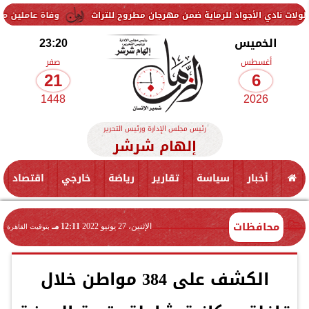
اد للرماية ضمن مهرجان مطروح للتراث
وفاة عاملين متأثرين بإصابتهما ف
الخميس
23:20
أغسطس
صفر
21
6
1448
2026
رئيس مجلس الإدارة ورئيس التحرير
إلهام شرشر
أخبار
سياسة
تقارير
رياضة
خارجي
اقتصاد
محافظات
الإثنين، 27 يونيو 2022
12:11 مـ
بتوقيت القاهرة
الكشف على 384 مواطن خلال