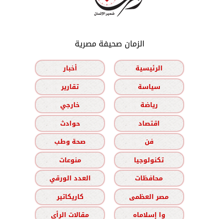
الزمان صحيفة مصرية
الرئيسية
أخبار
سياسة
تقارير
رياضة
خارجي
اقتصاد
حوادث
فن
صحة وطب
تكنولوجيا
منوعات
محافظات
العدد الورقي
مصر العظمى
كاريكاتير
وا إسلاماه
مقالات الرأي