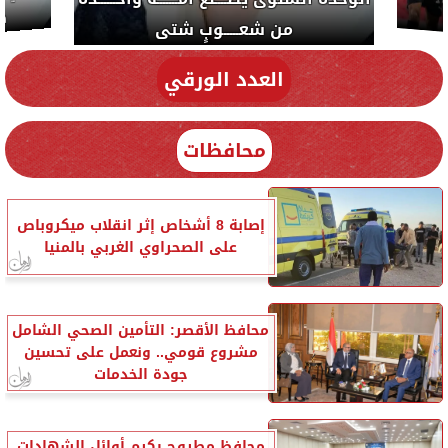
دي سياسة
العدد الورقي
محافظات
إصابة 8 أشخاص إثر انقلاب ميكروباص
على الصحراوي الغربي بالمنيا
محافظ الأقصر: التأمين الصحي الشامل
مشروع قومي.. ونعمل على تحسين
جودة الخدمات
محافظ مطروح يكرم أوائل الشهادات