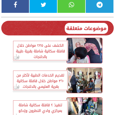
موضوعات متعلقة
الكشف على ٢٣٥ مواطن خلال
قافلة سكانية شاملة بقرية طيبة
بالدلنجات
تقديم الخدمات الطبية لأكثر من
٣٦٠ مواطن خلال قافلة سكانية
بقرية العليمي بالدلنجات.
تنفيذ ٢ قافلة سكانية شاملة
بمركزي وادي النطرون وإدكو