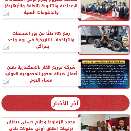
الإعدادية والثانوية (العامة والأزهرية)
والدبلومات الفنية
رفع 935 طنًا من بؤر المخلفات
والتراكمات التاريخية في يوم واحد
بمراكز...
شركة توزيع الغاز بالاسكندرية تعلن
أعمال صيانة بمحور المحمودية العوايد
مساء اليوم
آخر الأخبار
محمد الزملوط وحازم حسني يبحثان
ترتيبات إطلاق أولى بطولات نادي