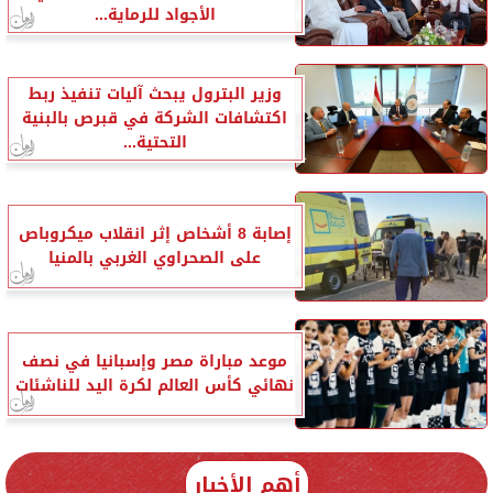
الأجواد للرماية...
وزير البترول يبحث آليات تنفيذ ربط
اكتشافات الشركة في قبرص بالبنية
التحتية...
إصابة 8 أشخاص إثر انقلاب ميكروباص
على الصحراوي الغربي بالمنيا
موعد مباراة مصر وإسبانيا في نصف
نهائي كأس العالم لكرة اليد للناشئات
أهم الأخبار