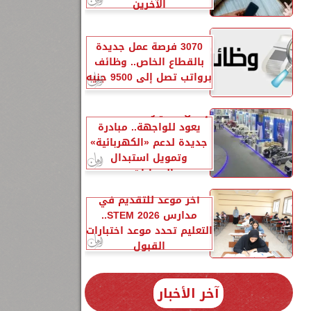
الآخرين
3070 فرصة عمل جديدة
2
بالقطاع الخاص.. وظائف
برواتب تصل إلى 9500 جنيه
إحلال السيارات المتهالكة
يعود للواجهة.. مبادرة
جديدة لدعم «الكهربائية»
وتمويل استبدال
السيارات...
آخر موعد للتقديم في
مدارس STEM 2026..
1 –
التعليم تحدد موعد اختبارات
القبول
آخر الأخبار