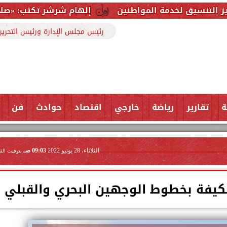
المواطنين
إلهام شرشر تكتب: «صلاح» ملك المحبة.. ر
رئيس مجلس الإدارة ورئيس التحرير
ة
تقارير
رياضة
خارجي
اقتصاد
حوادث
فن
الثلاثاء، 28 يونيو 2022
09:03 صـ
بتوقيت الق
مكيفة بخطوط الوجهين البحري والقبلي