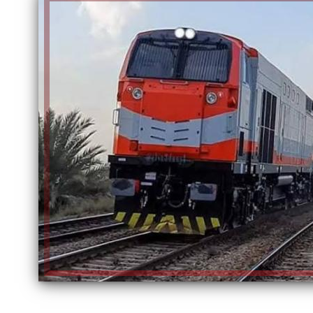
الكاتبة إلهام شرشر تهنئ الرئيس
السيسي بعيد ميلاده وتُشيد بجهوده
إلهام شرشر تكتب: دي مبقتش كورة..
في بناء الدولة
دي سياسة