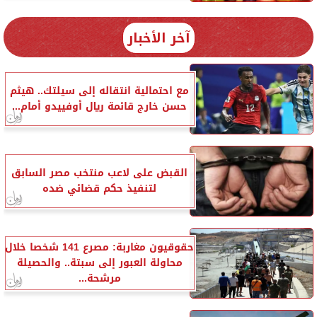
آخر الأخبار
مع احتمالية انتقاله إلى سيلتك.. هيثم
حسن خارج قائمة ريال أوفييدو أمام...
القبض على لاعب منتخب مصر السابق
لتنفيذ حكم قضائي ضده
حقوقيون مغاربة: مصرع 141 شخصا خلال
محاولة العبور إلى سبتة.. والحصيلة
مرشحة...