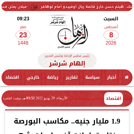
 خارج قائمة ريال أوفييدو أمام لوهافر
ميلان يعلن فسخ عقد إسماعيل ب
السبت
09:23
أغسطس
صفر
23
8
1448
2026
رئيس مجلس الإدارة ورئيس التحرير
إلهام شرشر
أخبار
سياسة
تقارير
رياضة
خارجي
اقتصاد
اقتصاد
الأربعاء، 29 يونيو 2022
03:52 مـ
بتوقيت القاهرة
1.9 مليار جنيه.. مكاسب البورصة