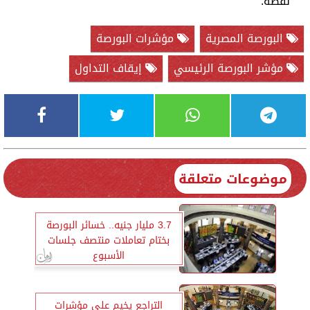
نقطة.
البورصة المصرية
مؤشرات البورصة
مؤشر البورصة الرئيسي
إيقاف التداول
موضوعات متعلقة
3.7 مليار جنيه.. خسائر البورصة
بختام تعاملات منتصف جلسات
الأسبوع
التراجع يخيم على مؤشرات