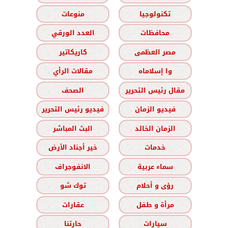
تكنولوجيا
منوعات
محافظات
العدد الورقي
مصر العظمى
كاريكاتير
وا إسلاماه
مقالات الرأي
مقال رئيس التحرير
الصحف
فيديو الزمان
فيديو رئيس التحرير
الزمان الخالد
البث المباشر
خدمات
خير أجناد الأرض
سماء عربية
الانفوجراف
رؤى و أحلام
توك شو
مرأة و طفل
عقارات
سيارات
حارتنا