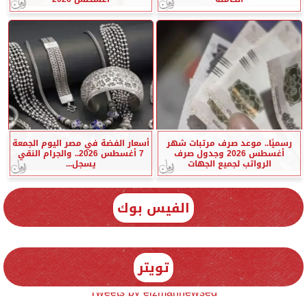
رسميًا.. موعد صرف مرتبات شهر
أسعار الفضة في مصر اليوم الجمعة
أغسطس 2026 وجدول صرف
7 أغسطس 2026.. والجرام النقي
الرواتب لجميع الجهات
يسجل...
الفيس بوك
تويتر
Tweets by elzmannewseg