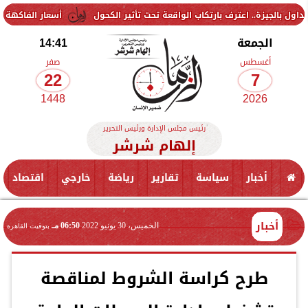
 اعترف بارتكاب الواقعة تحت تأثير الكحول
أسعار الفاكهة اليوم الجمعة 7 أغسطس 2026 في الأسواق.. الموز بكام
الجمعة
14:41
أغسطس
صفر
22
7
1448
2026
رئيس مجلس الإدارة ورئيس التحرير
إلهام شرشر
أخبار
سياسة
تقارير
رياضة
خارجي
اقتصاد
أخبار
الخميس، 30 يونيو 2022
06:50 مـ
بتوقيت القاهرة
طرح كراسة الشروط لمناقصة