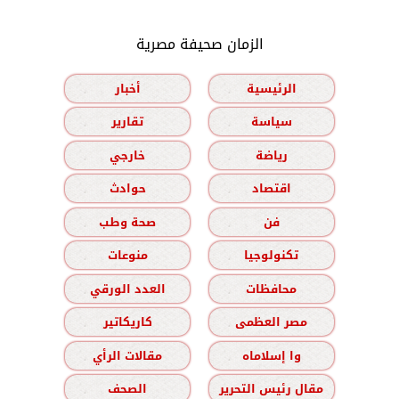
الزمان صحيفة مصرية
الرئيسية
أخبار
سياسة
تقارير
رياضة
خارجي
اقتصاد
حوادث
فن
صحة وطب
تكنولوجيا
منوعات
محافظات
العدد الورقي
مصر العظمى
كاريكاتير
وا إسلاماه
مقالات الرأي
مقال رئيس التحرير
الصحف