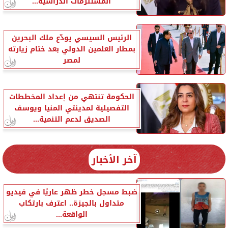
المستلزمات الدراسية...
الرئيس السيسي يودّع ملك البحرين
بمطار العلمين الدولي بعد ختام زيارته
لمصر
الحكومة تنتهي من إعداد المخططات
التفصيلية لمدينتي المنيا ويوسف
الصديق لدعم التنمية...
آخر الأخبار
ضبط مسجل خطر ظهر عاريًا في فيديو
متداول بالجيزة.. اعترف بارتكاب
الواقعة...