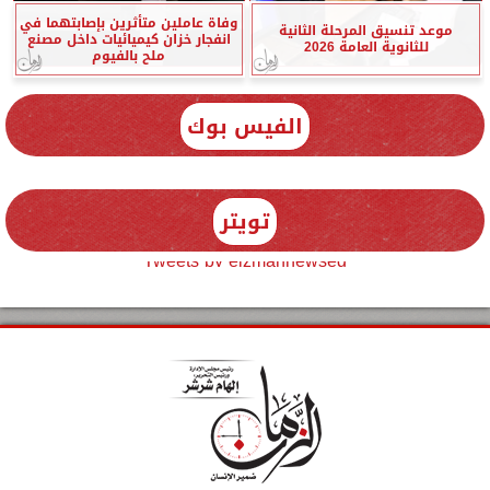
وفاة عاملين متأثرين بإصابتهما في
موعد تنسيق المرحلة الثانية
انفجار خزان كيميائيات داخل مصنع
للثانوية العامة 2026
ملح بالفيوم
الفيس بوك
تويتر
Tweets by elzmannewseg