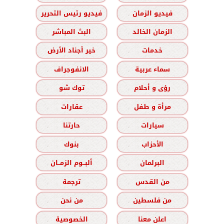
فيديو الزمان
فيديو رئيس التحرير
الزمان الخالد
البث المباشر
خدمات
خير أجناد الأرض
سماء عربية
الانفوجراف
رؤى و أحلام
توك شو
مرأة و طفل
عقارات
سيارات
حارتنا
الأحزاب
بنوك
البرلمان
ألبــوم الزمــان
من القدس
ترجمة
من فلسطين
من نحن
اعلن معنا
الخصوصية