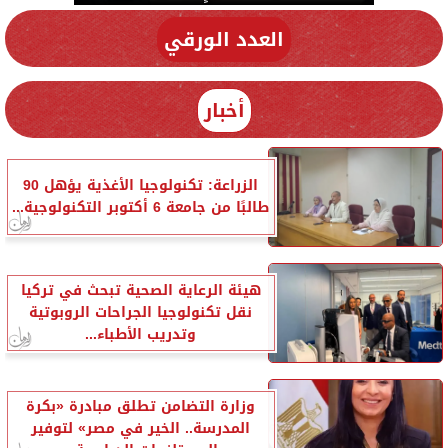
العدد الورقي
أخبار
الزراعة: تكنولوجيا الأغذية يؤهل 90
طالبًا من جامعة 6 أكتوبر التكنولوجية...
هيئة الرعاية الصحية تبحث في تركيا
نقل تكنولوجيا الجراحات الروبوتية
وتدريب الأطباء...
وزارة التضامن تطلق مبادرة «بكرة
المدرسة.. الخير في مصر» لتوفير