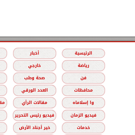
الرئيسية
أخبار
رياضة
خارجي
فن
صحة وطب
محافظات
العدد الورقي
وا إسلاماه
مقالات الرأي
مقا
فيديو الزمان
فيديو رئيس التحرير
خدمات
خير أجناد الأرض