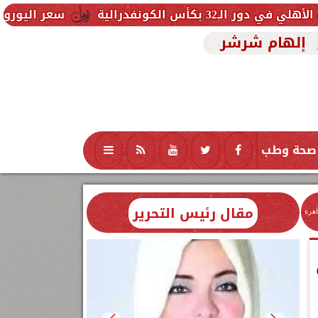
الية
سعر اليورو اليوم الخميس 6 أغسطس 2026 في البنوك.. تحديث لحظي
إلهام شرشر
صحة وطب
تكنولوجيا
منوعات
محافظات
مقال رئيس التحرير
اهرة
تى