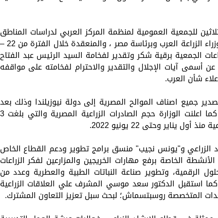
لاثين للجمعية العمومية لمنظمة المركز العربي لدراسات المناطق
الجافة والأراضي القاحلة (أكساد)، بمشاركة وزراء الزراعة العرب وبرئاسة مصر ، والمنعقدة خلال الفترة من 2
في اجتماعات الجمعية برقية شكر وتقدير لفخامة السيد الرئيس عبد الفتاح
ن أسمى آيات الإجلال والتقدير والاحترام لفخامته على مواقفه
لاء شأن العرب.
تصدير جميع اصناف الموالح المصرية إلى دولة نيوزيلندا وذلك بعد
نجاح فتح السوق امام البرتقال منذ عامين، كما اعلنت الوزارة حجم الصادرات الزراعية المصرية والتي ب
اد الزراعي و"يونس نجيب" منسق برامج تطوير ودعم القطاع الخاص
الأنشطة الخاصة برفع مهارات الخريجين والمزارعين لفكر الزراعات
حلول الرقمية، وتطوير صناعة النباتات الطبية والعطرية وعدد من
كما استقبل الدكتور سعد موسي المشرف علي العلاقات الزراعية
عدات المتخصصة روسبتسماش؛ لبحث سبل تعزيز التعاون المشترك.