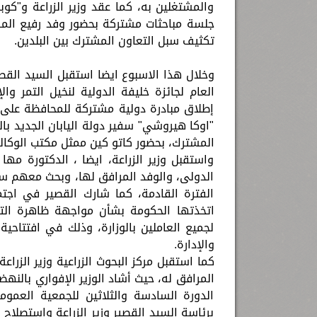
والمشتغلين به، كما عقد وزير الزراعة و"كوبن
جلسة مباحثات مشتركة بحضور وفد رفيع المست
تكثيف سبل التعاون المشترك بين البلدين.
وخلال هذا الاسبوع ايضا استقبل السيد القصير
العام لجائزة خليفة الدولية لنخيل التمر وال
إطلاق مبادرة دولية مشتركة للمحافظة على و
"اوكا هيروشي" سفير دولة اليابان الجديد ب
المشترك، بحضور كاتو كين ممثل مكتب الوكالة ال
واستقبل وزير الزراعة، ايضا ، الدكتورة مها 
الدولى، والوفد المرافق لها، وبحث معهم سبل 
الفترة القادمة، كما شارك القصير في اجتما
اتخذتها الحكومة بشأن مواجهة ظاهرة التعد
لجميع العاملين بالوزارة، وذلك في افتتاحية 
والإدارة.
كما استقبل مركز البحوث الزراعية وزير الزرا
المرافق له، حيث أشاد الوزير الإفواري بالنه
الدورة السادسة والثلاثين للجمعية العموم
برئاسة السيد القصير وزير الزراعة واستصلاح 