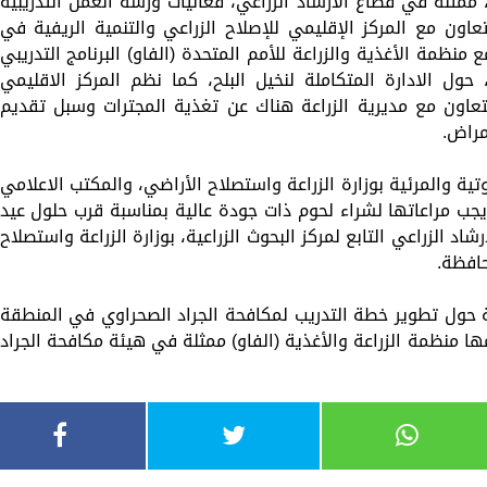
 ممثلة في قطاع الارشاد الزراعي، فعاليات ورشة العمل التدريبية
بالتعاون مع المركز الإقليمي للإصلاح الزراعي والتنمية الريفية في
منظمة الأغذية والزراعة للأمم المتحدة (الفاو) البرنامج التدريبي
، حول الادارة المتكاملة لنخيل البلح، كما نظم المركز الاقليمي
تعاون مع مديرية الزراعة هناك عن تغذية المجترات وسبل تقديم
مراض.
ية والمرئية بوزارة الزراعة واستصلاح الأراضي، والمكتب الاعلامي
فوجراف، استعرض خلاله ١١ نصيحة يجب مراعاتها لشراء لحوم ذات جودة عالية بمناسبة قرب حلول عيد
د الزراعي التابع لمركز البحوث الزراعية، بوزارة الزراعة واستصلاح
 حول تطوير خطة التدريب لمكافحة الجراد الصحراوي في المنطقة
 دولة والتي تنظمها منظمة الزراعة والأغذية (الفاو) ممثلة في هيئة مكافحة الجراد