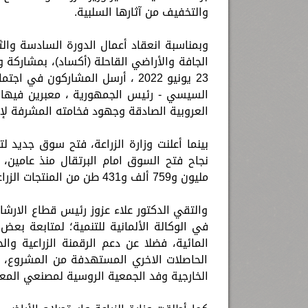
والتخفيف من آثارها السلبية.
وبمناسبة انعقاد أعمال الدورة السادسة والث
23 يونيو 2022 ، أرسل المشاركون 
السيسي - رئيس الجمهورية ، معبرين فيها ع
العروبية الصادقة وجهود فخامته المشرفة لإع
بينما أعلنت وزارة الزراعة، فتح سوق جديد ل
مليون و759 ألف و431 طن من المنتجات الزراعية منذ أول يناير وحتى 22 يونيو 2022.
والتقي الدكتور علاء عزوز رئيس قطاع الارش
في الوكالة الألمانية للتنمية؛ لمتابعة بعض 
المائية، فضلا عن دعم الرقمنة الزراعية وال
الحاصلات الاخري المستهدفة من المشروع، 
الخارجية وفد الجمعية الروسية لمصنعي الم