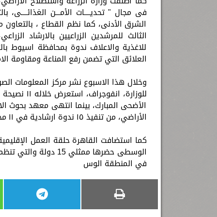
كما أطلقت وزارة الزراعة واستصلاح الأراضي،
فى مجال " تحديــــات الأمـــن الغذائــــى، 
الشرق الأدنى، كما نظم القطاع ، بالتعاون مع 
الثالث للمرشدين الزراعيين بالارشاد الزراعي
للاغذية والاعلاف ندوة بمحافظة اسيوط بال
العلائق التي تضمن رفع المناعة ومقاومة الا
وخلال هذا الاسبوع نشر مركز المعلومات الصوت
للوزارة، ان
الأضحى المبارك، بينما انتهى معهد بحوث الارشا
الأراضي، من تنفيذ ١٥ ندوة ارشادية في ١١ محافظة.
كما استضافت القاهرة حلقة العمل الإقليمية
الوسطى حضرها ممثلي 15
في المنطقة الوس