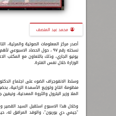
محمد عبد المنصف
أصدر مركز المعلومات الصوتية والمرئية، التا
يونيو الجاري، وذلك بالتعاون مع المكتب الاع
الوزارة خلال نفس الفترة.
وسلط الانفوجراف الضوء على اجتماع الدكتو
منظومة انتاج وتوزيع الأسمدة الزراعية، بحض
الملا وزير البترول والثروة المعدنية، ونيفين 
وخلال هذا الاسبوع استقبل السيد القصير وزي
"جيمي دي بوربون"، والوفد المرافق له، حيث ت