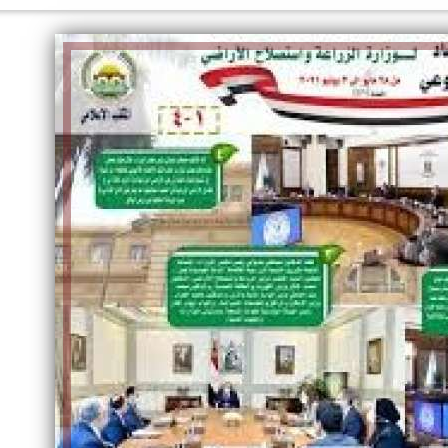
الكاتبة إلهام شرشر تهنئ الرئيس
السيسي بعيد ميلاده وتُشيد بجهوده
إلهام شرشر تكتب: دي مبقتش كورة..
في بناء الدولة
دي سياسة