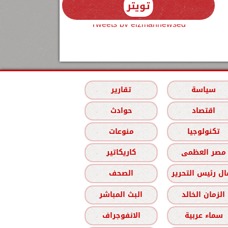
تويتر
Tweets by elzmannewseg
سياسة
تقارير
اقتصاد
حوادث
تكنولوجيا
منوعات
مصر العظمى
كاريكاتير
ل رئيس التحرير
الصحف
الزمان الخالد
البث المباشر
سماء عربية
الانفوجراف