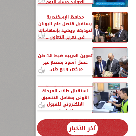
العوايد مساء اليوم
محافظ الإسكندرية
يستقبل قنصل عام اليونان
لتوديعه ويشيد بإسهاماته
في تعزيز التعاون...
تموين الغربية ضبط 4.5 طن
 ٣٠
عسل أسود بمصنع غير
مرخص وربع طن...
جامعة المنيا تواصل
استقبال طلاب المرحلة
الأولى بمعامل التنسيق
الالكتروني للقبول
بالجامعات
آخر الأخبار