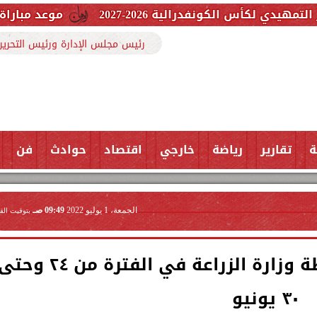
فدرالية 2026-2027
موعد مباراة الأهلي في دور الـ32 بكأس الكونفدر
رئيس مجلس الإدارة ورئيس التحرير
ة
تقارير
رياضة
خارجي
اقتصاد
حوادث
فن
الجمعة، 1 يوليو 2022
09:49 صـ
بتوقيت الق
نشرة الحصاد رقم ٩٧ لأنشطة وزارة الزراعة في الفترة من ٢٤ وح
٣٠ يونيو