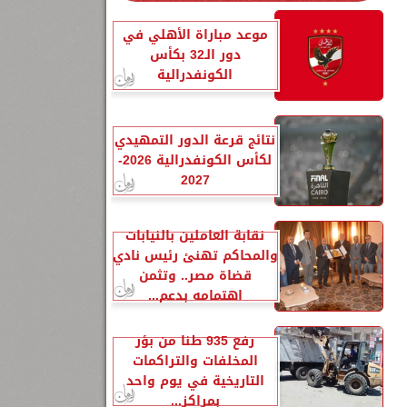
موعد مباراة الأهلي في
دور الـ32 بكأس
الكونفدرالية
نتائج قرعة الدور التمهيدي
لكأس الكونفدرالية 2026-
2027
نقابة العاملين بالنيابات
والمحاكم تهنئ رئيس نادي
قضاة مصر.. وتثمن
اهتمامه بدعم...
رفع 935 طنًا من بؤر
المخلفات والتراكمات
التاريخية في يوم واحد
بمراكز...