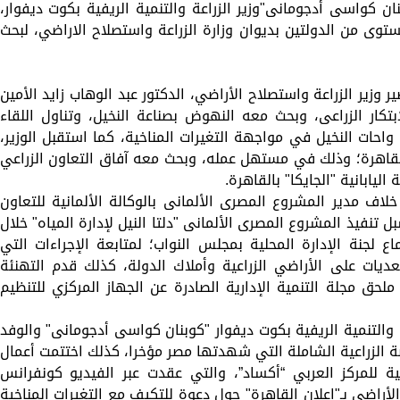
ان كواسى أدجومانى"وزير الزراعة والتنمية الريفية بكوت ديفوار،
وى من الدولتين بديوان وزارة الزراعة واستصلاح الاراضي، لبحث
 وزير الزراعة واستصلاح الأراضي، الدكتور عبد الوهاب زايد الأمين
إبتكار الزراعى، وبحث معه النهوض بصناعة النخيل، وتناول اللقاء
احات النخيل في مواجهة التغيرات المناخية، كما استقبل الوزير،
القاهرة؛ وذلك في مستهل عمله، وبحث معه آفاق التعاون الزراعي
يابانية "الجايكا" بالقاهرة.
خلاف مدير المشروع المصرى الألمانى بالوكالة الألمانية للتعاون
تنفيذ المشروع المصرى الألمانى "دلتا النيل لإدارة المياه" خلال
ع لجنة الإدارة المحلية بمجلس النواب؛ لمتابعة الإجراءات التي
يات على الأراضي الزراعية وأملاك الدولة، كذلك قدم التهنئة
ملحق مجلة التنمية الإدارية الصادرة عن الجهاز المركزي للتنظيم
عة والتنمية الريفية بكوت ديفوار "كوبنان كواسى أدجومانى" والوفد
ضة الزراعية الشاملة التي شهدتها مصر مؤخرا، كذلك اختتمت أعمال
ية للمركز العربي “أكساد”، والتي عقدت عبر الفيديو كونفرانس
الأراضي بـ"إعلان القاهرة" حول دعوة للتكيف مع التغيرات المناخية