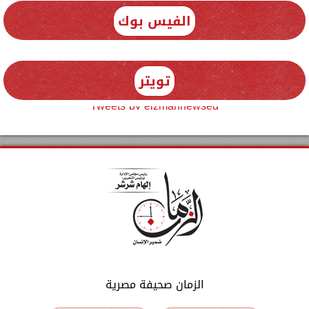
الفيس بوك
تويتر
Tweets by elzmannewseg
الزمان صحيفة مصرية