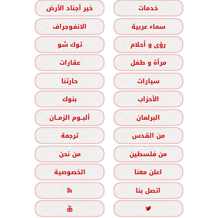
خدمات
خير أجناد الأرض
سماء عربية
الانفوجراف
رؤى و أحلام
توك شو
مرأة و طفل
عقارات
سيارات
حارتنا
الأحزاب
بنوك
البرلمان
ألبــوم الزمــان
من القدس
ترجمة
من فلسطين
من نحن
اعلن معنا
الخصوصية
اتصل بنا


