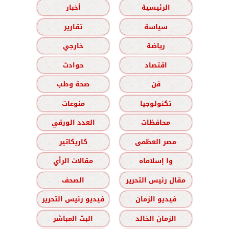
الرئيسية
أخبار
سياسة
تقارير
رياضة
خارجي
اقتصاد
حوادث
فن
صحة وطب
تكنولوجيا
منوعات
محافظات
العدد الورقي
مصر العظمى
كاريكاتير
وا إسلاماه
مقالات الرأي
مقال رئيس التحرير
الصحف
فيديو الزمان
فيديو رئيس التحرير
الزمان الخالد
البث المباشر