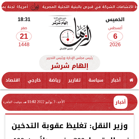
الشركة في قبرص بالبنية التحتية المصرية
أمريكا: لجنة بمجلس الشيوخ 
الخميس
18:31
أغسطس
صفر
21
6
1448
2026
رئيس مجلس الإدارة ورئيس التحرير
إلهام شرشر
أخبار
سياسة
تقارير
رياضة
خارجي
اقتصاد
أخبار
الأحد، 3 يوليو 2022
11:02 مـ
بتوقيت القاهرة
وزير النقل: تغليظ عقوبة التدخين