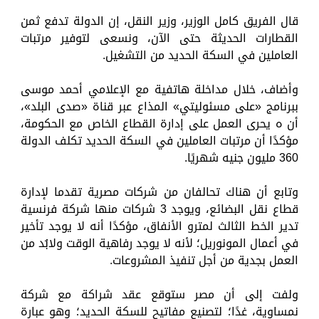
قال الفريق كامل الوزير، وزير النقل، إن الدولة تدفع ثمن
القطارات الحديثة حتى الآن، ونسعى لتوفير مرتبات
العاملين في السكة الحديد من التشغيل.
وأضاف، خلال مداخلة هاتفية مع الإعلامي أحمد موسى
ببرنامج «على مسئوليتي» المذاع عبر قناة «صدى البلد»،
أن ه يحرى العمل على إدارة القطاع الخاص مع الحكومة،
مؤكدًا أن مرتبات العاملين في السكة الحديد تكلف الدولة
360 مليون جنيه شهريًا.
وتابع أن هناك تحالفان من شركات مصرية تقدما لإدارة
قطاع نقل البضائع، ويوجد 3 شركات منها شركة فرنسية
تدير الخط الثالث لمترو الأنفاق، مؤكدًا أنه لا يوجد تأخير
في أعمال المونوريل؛ لأنه لا يوجد رفاهية الوقت ولابُد من
العمل بجدية من أجل تنفيذ المشروعات.
ولفت إلى أن مصر ستوقع عقد شراكة مع شركة
نمساوية، غدًا؛ لتصنيع مفاتيح للسكة الحديد؛ وهو عبارة