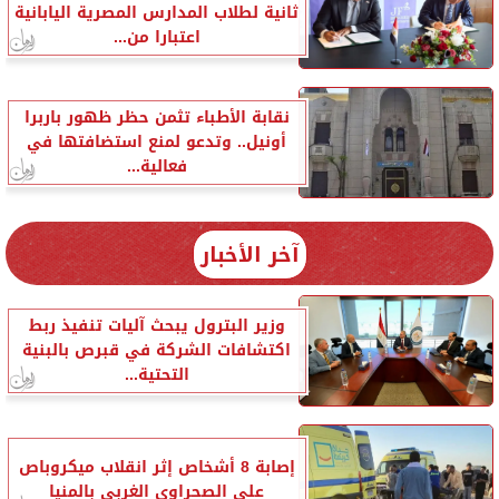
ثانية لطلاب المدارس المصرية اليابانية
اعتبارا من...
نقابة الأطباء تثمن حظر ظهور باربرا
أونيل.. وتدعو لمنع استضافتها في
فعالية...
آخر الأخبار
وزير البترول يبحث آليات تنفيذ ربط
اكتشافات الشركة في قبرص بالبنية
التحتية...
إصابة 8 أشخاص إثر انقلاب ميكروباص
على الصحراوي الغربي بالمنيا