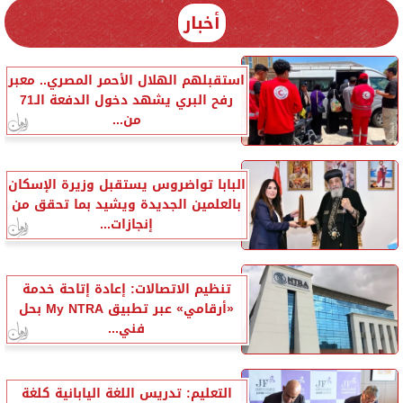
أخبار
استقبلهم الهلال الأحمر المصري.. معبر
رفح البري يشهد دخول الدفعة الـ71
من...
البابا تواضروس يستقبل وزيرة الإسكان
بالعلمين الجديدة ويشيد بما تحقق من
إنجازات...
تنظيم الاتصالات: إعادة إتاحة خدمة
«أرقامي» عبر تطبيق My NTRA بحل
فني...
التعليم: تدريس اللغة اليابانية كلغة