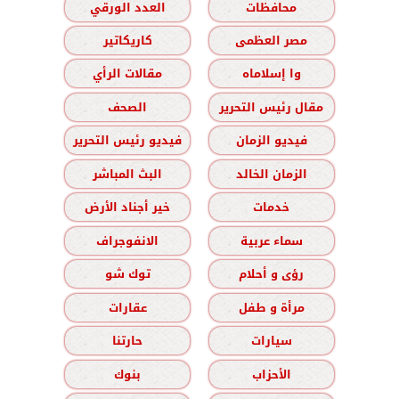
محافظات
العدد الورقي
مصر العظمى
كاريكاتير
وا إسلاماه
مقالات الرأي
مقال رئيس التحرير
الصحف
فيديو الزمان
فيديو رئيس التحرير
الزمان الخالد
البث المباشر
خدمات
خير أجناد الأرض
سماء عربية
الانفوجراف
رؤى و أحلام
توك شو
مرأة و طفل
عقارات
سيارات
حارتنا
الأحزاب
بنوك