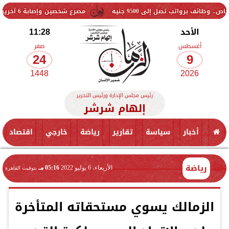
مصرع شخصين وإصابة 6 آخرين في حادث تصادم بطريق العلمين
الأحد
11:28
أغسطس
صفر
24
9
1448
2026
رئيس مجلس الإدارة ورئيس التحرير
إلهام شرشر
أخبار
سياسة
تقارير
رياضة
خارجي
اقتصاد
رياضة
الأربعاء، 6 يوليو 2022
05:16 مـ
بتوقيت القاهرة
الزمالك يسوي مستحقاته المتأخرة