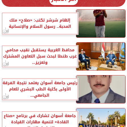
إلهام شرشر تكتب: «صلاح» ملك
المحبة.. رسول السلام والإنسانية
محافظ الغربية يستقبل نقيب محامي
غرب طنطا لبحث سبل التعاون المشترك
وتعزيز...
رئيس جامعة أسوان يعتمد نتيجة الفرقة
الأولى بكلية الطب البشري للعام
الجامعي...
جامعة أسوان تشارك في برنامج «صناع
القادة» لتنمية مهارات القيادة