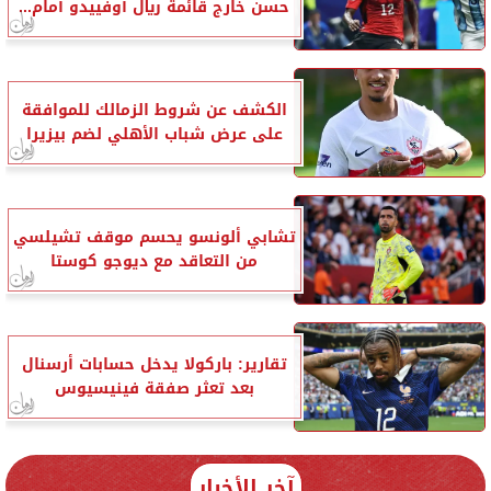
حسن خارج قائمة ريال أوفييدو أمام...
الكشف عن شروط الزمالك للموافقة
على عرض شباب الأهلي لضم بيزيرا
تشابي ألونسو يحسم موقف تشيلسي
من التعاقد مع ديوجو كوستا
تقارير: باركولا يدخل حسابات أرسنال
بعد تعثر صفقة فينيسيوس
آخر الأخبار