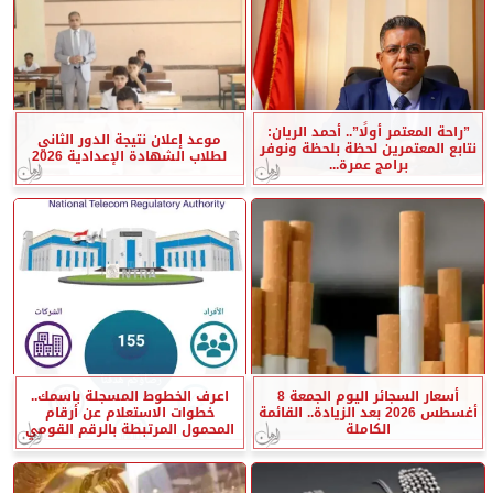
”راحة المعتمر أولًا”.. أحمد الريان:
موعد إعلان نتيجة الدور الثاني
نتابع المعتمرين لحظة بلحظة ونوفر
لطلاب الشهادة الإعدادية 2026
برامج عمرة...
أسعار السجائر اليوم الجمعة 8
اعرف الخطوط المسجلة باسمك..
أغسطس 2026 بعد الزيادة.. القائمة
خطوات الاستعلام عن أرقام
الكاملة
المحمول المرتبطة بالرقم القومي