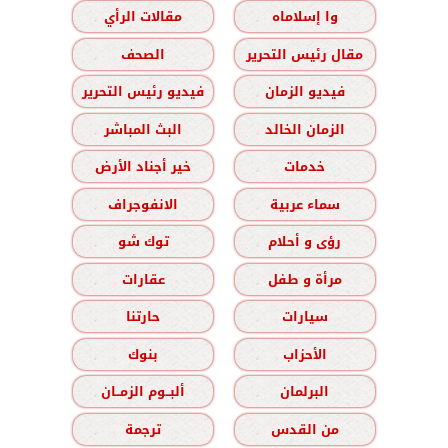
وا إسلاماه
مقالات الرأي
مقال رئيس التحرير
الصحف
فيديو الزمان
فيديو رئيس التحرير
الزمان الخالد
البث المباشر
خدمات
خير أجناد الأرض
سماء عربية
الانفوجراف
رؤى و أحلام
توك شو
مرأة و طفل
عقارات
سيارات
حارتنا
الأحزاب
بنوك
البرلمان
ألبــوم الزمــان
من القدس
ترجمة