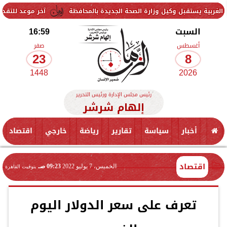
 وكيل وزارة الصحة الجديدة بالمحافظة
آخر موعد للتقديم في مدارس STEM 2026.. التعليم تحدد موعد اختبارات القبول
السبت
16:59
أغسطس
صفر
23
8
1448
2026
رئيس مجلس الإدارة ورئيس التحرير
إلهام شرشر
أخبار
سياسة
تقارير
رياضة
خارجي
اقتصاد
اقتصاد
الخميس، 7 يوليو 2022
09:23 صـ
بتوقيت القاهرة
تعرف على سعر الدولار اليوم