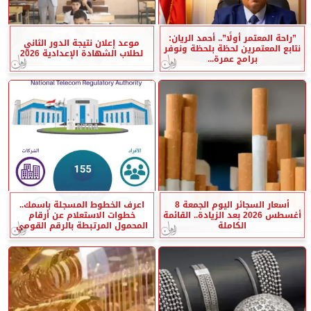
”راحة المعتمر أولًا”.. أحمد الريان:
موعد إعلان نتيجة الدور الثاني
نتابع المعتمرين لحظة بلحظة ونوفر
لطلاب الشهادة الإعدادية 2026
برامج عمرة...
أسعار السجائر اليوم الجمعة 8
اعرف الخطوط المسجلة باسمك..
أغسطس 2026 بعد الزيادة.. القائمة
خطوات الاستعلام عن أرقام
الكاملة
المحمول المرتبطة بالرقم القومي