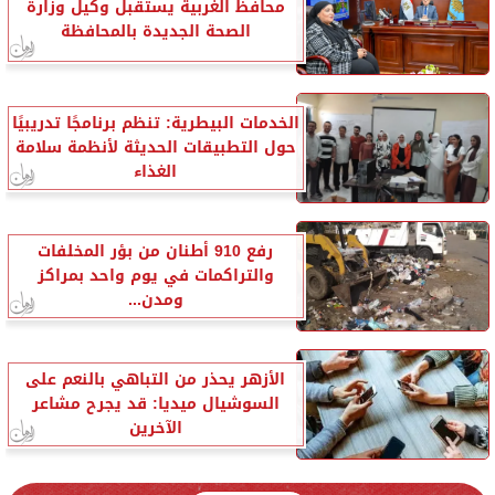
محافظ الغربية يستقبل وكيل وزارة
الصحة الجديدة بالمحافظة
الخدمات البيطرية: تنظم برنامجًا تدريبيًا
حول التطبيقات الحديثة لأنظمة سلامة
الغذاء
رفع 910 أطنان من بؤر المخلفات
والتراكمات في يوم واحد بمراكز
ومدن...
الأزهر يحذر من التباهي بالنعم على
السوشيال ميديا: قد يجرح مشاعر
الآخرين