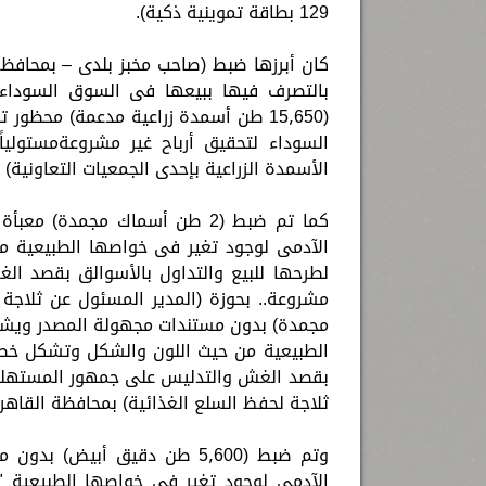
129 بطاقة تموينية ذكية).
بالتصرف فيها ببيعها فى السوق السوداء ل
(15٫650 طن أسمدة زراعية مدعمة) محظور
السوداء لتحقيق أرباح غير مشروعةمستولياً
الأسمدة الزراعية بإحدى الجمعيات التعاونية)
كما تم ضبط (2 طن أسماك مجمدة
الآدمى لوجود تغير فى خواصها الطبيعية من
لطرحها للبيع والتداول بالأسوالق بقصد ا
مجمدة) بدون مستندات مجهولة المصدر ويشت
الطبيعية من حيث اللون والشكل وتشكل خطراً
بقصد الغش والتدليس على جمهور المستهلكين
ثلاجة لحفظ السلع الغذائية) بمحافظة القاهر
وتم ضبط (5٫600 طن دقيق أبي
الآدمى لوجود تغير فى خواصها الطبيعية "ت