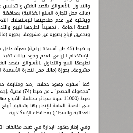
والتداول بالأسوالق بقصد الغش والتدليس ع
ويشتبه فى عدم صلاحيتها للإستهلاك الآدم
الصحة العامة ، تمهيداً لطرحها للبيع وا
وتحقيق أرباح بصورة غير مشروعة.. بحوزة (مال
و ضبط (45 طن أسمدة زراعية) معبأة
للإستخدام الزراعى لعدم وجود بيانات تفيد تار
لطرحها للبيع والتداول بالأسوالق بقصد ا
مشروعة.. بحوزة (مالك محل لتجارة الأسمدة الز
كما أسفرت جهود حملات رصد ومتابعة حجب "
ضبط (11000 عبوة سجائر مختلفة الأن
على الصحة العامة للإتجار بها وتحقيق أرباح
الغذائية والسجائر) بمحافظة الإسكندرية.
وفي إطار جهود الإدارة في ضبط مخالفات الت