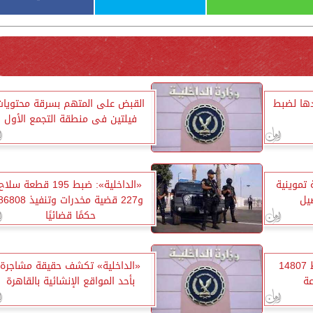
دها لضبط
القبض على المتهم بسرقة محتويات
فيلتين فى منطقة التجمع الأول
 1556 قضية تموينية
«الداخلية»: ضبط 195 قطعة سلاح
يل
و227 قضية مخدرات وتنفيذ 808
حكمًا قضائيًا
الإدارة العامة للمرور: ضبط 14807
«الداخلية» تكشف حقيقة مشاجرة
عة
بأحد المواقع الإنشائية بالقاهرة