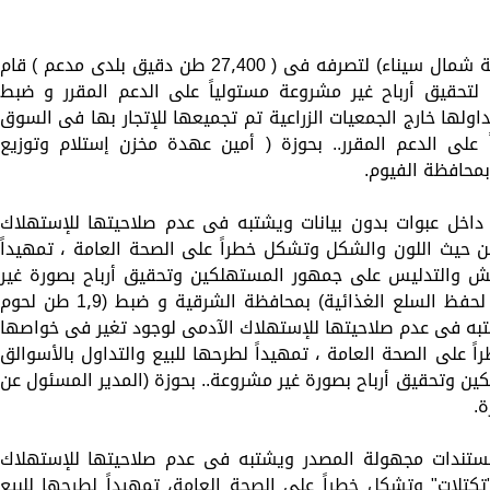
كان أبرزها ضبط (صاحب مخبز بلدى – بمحافظة شمال سيناء) لتصرفه فى ( 27٫400 طن دقيق بلدى مدعم ) قام
تحقيق أرباح غير مشروعة مستولياً على الدعم المقرر و ضبط
 تداولها خارج الجمعيات الزراعية تم تجميعها للإتجار بها فى السوق
 على الدعم المقرر.. بحوزة ( أمين عهدة مخزن إستلام وتوزيع
 بمحافظة الفيوم.
) معبأة داخل عبوات بدون بيانات ويشتبه فى عدم صلاحيتها للإستهلاك
 حيث اللون والشكل وتشكل خطراً على الصحة العامة ، تمهيداً
لغش والتدليس على جمهور المستهلكين وتحقيق أرباح بصورة غير
مشروعة.. بحوزة (المدير المسئول عن ثلاجة لحفظ السلع الغذائية) بمحافظة الشرقية و ضبط (1٫9 طن لحوم
به فى عدم صلاحيتها للإستهلاك الآدمى لوجود تغير فى خواصها
 على الصحة العامة ، تمهيداً لطرحها للبيع والتداول بالأسوالق
 وتحقيق أرباح بصورة غير مشروعة.. بحوزة (المدير المسئول عن
ة.
ض) بدون مستندات مجهولة المصدر ويشتبه فى عدم صلاحيتها للإستهلاك
كتلات" وتشكل خطراً على الصحة العامة، تمهيداً لطرحها للبيع