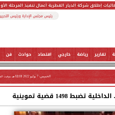
لديار القطرية أعمال تنفيذ المرحلة الأولى من مشروع ”عل
رئيس مجلس الإدارة ورئيس التحرير
ة
تقارير
رياضة
خارجي
اقتصاد
حوادث
فن
الخميس، 7 يوليو 2022
12:11 مـ
بتوقيت الق
ضبط 1498 قضية تموينية