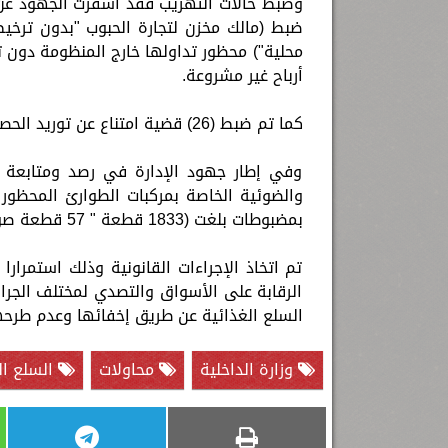
محلية") محظور تداولها خارج المنظومة دون ت
أرباح غير مشروعة.
كما تم ضبط (26) قضية امتناع عن توريد الحصص المقررة من الأقماح بكمية تقدر بــ (51,935) طن أقماح محلية.
وفي إطار جهود الإدارة في رصد ومتابعة ال
بمضبوطات بلغت (1833 قطعة " 57 قطعة صوتية – 102 قطعة ضوئية – 1674" ملصق).
تم اتخاذ الإجراءات القانونية وذلك استمرار
الرقابة على الأسواق والتصدي لمختلف الجرائ
السلع الغذائية عن طريق إخفائها وعدم طرحها
وزارة الداخلية
محاولات
السلع ال