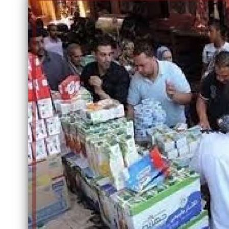
الكاتبة إلهام شرشر تهنئ الرئيس
السيسي بعيد ميلاده وتُشيد بجهوده
إلهام شرشر تكتب: دي مبقتش كورة..
في بناء الدولة
دي سياسة