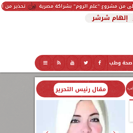
م الروم” بشراكة مصرية
تحذير من استخدام الجير في تج
إلهام شرشر
صحة وطب
تكنولوجيا
منوعات
محافظات
مقال رئيس التحرير
اهرة