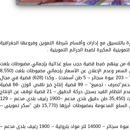
رة بالتنسيق مع إدارات وأقسام شرطة التموين وفروعها الجغرافية
تموينية المكبرة لضبط الجرائم التموينية .
 تموينية متنوعة من بينهم ضبط قضية حجب سلع غذائية بإجمالي مضبوطات بلغت
(7٫500 طن جبن ) ، (410) قضية بيع بأزيد من السعر وعدم الإعلان عن الأسعار بإجمالي مضبوطات بلغت (٫550
طن "دقيق أبيض – سكر حر – مسلى – لحوم" – 203 عبوة سجائر – 5 طن أسمنت) ، وكذا (628) قضية في مجال
مخالفات المخابز عبارة عن (31 قضية دقيق مدعم"تصرف - تجميع" – 99 قضية إنتاج خبز ناقص الوزن -66 قضي
إنتاج خبز غير مطابق للمواصفات – 10 قضية عدم انتظام القيد بسجل حركة الدقيق – 21 قضية توقف عن الإنتاج
– 401 قضية متنوعة أخرى) .. بمضبوطات بلغت (35٫450 طن دقيق بلدى مدعم –1900 رغيف بلدى مدعم – 29
بطاقة ذكية) ، وكذا (30) قضية إستيلاء على السلع المدعومة بمضبوطات أبرزها (15٫770 طن "سكر تموينى –
وبلغ إجمالى المضبوطات (95٫920 طن – 203 عبوة سجائر – 14000 لتر مواد بترولية – 1900 رغيف بلدى مدعم –