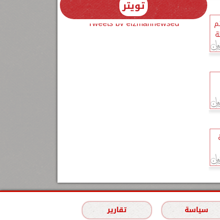
تويتر
Tweets by elzmannewseg
م
ة
ة
سياسة
تقارير