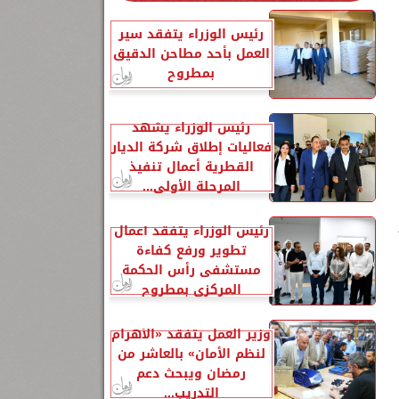
رئيس الوزراء يتفقد سير
العمل بأحد مطاحن الدقيق
بمطروح
رئيس الوزراء يشهد
فعاليات إطلاق شركة الديار
القطرية أعمال تنفيذ
المرحلة الأولى...
رئيس الوزراء يتفقد أعمال
تطوير ورفع كفاءة
مستشفى رأس الحكمة
المركزي بمطروح
وزير العمل يتفقد «الأهرام
لنظم الأمان» بالعاشر من
رمضان ويبحث دعم
التدريب...