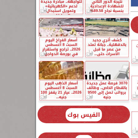
نتيجة الدور الثاني
للواجهة.. مبادرة جديدة
للشهادة الإعدادية
لدعم «الكهربائية»
بنسبة نجاح 89.58%
وتمويل استبدال
السيارات...
كشف أثري جديد
أسعار الفراخ اليوم
بالدقهلية.. جبانة تمتد
السبت 8 أغسطس
من عصر ما قبل
2026.. تراجع واستقرار
الأسرات حتى...
في بورصة الدواجن
3070 فرصة عمل جديدة
أسعار الذهب اليوم
بالقطاع الخاص.. وظائف
السبت 8 أغسطس
86
برواتب تصل إلى 9500
2026.. عيار 21 يقفز 100
جنيه
جنيه...
الفيس بوك