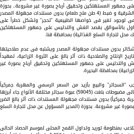
لى جمهور المستهلكين وتحقيق أرباح بصورة غير مشروعة.. بحوزة
(مالك محل لتجارة السلع الغذائية) بمحافظة الشرقية و ضبط (4 طن ملح طعام) بدون مستندات مجهولة المصدر
ى لوجود تغير فى خواصها الطبيعية "تحجر" وتشكل خطراً على
لتداول بالأسوالق بقصد الغش والتدليس على جمهور المستهلكين
ك محل لتجارة السلع الغذائية) بمحافظة قنا.
 داخل شكائر بدون مستندات مجهولة المصدر ويشتبه فى عدم صلاحيتها
يخ الإنتاج والصلاحية ذات أثر بالغ على الثروة الزراعية، تمهيداً
لغش والتدليس على جمهور المستهلكين وتحقيق أرباح بصورة غير
راعية) بمحافظة البحيرة.
السجائر" والبيع بأزيد من السعر الرسمي والمهربة جمركياً
"مجهولة المصدر" .. عن ضبط (74) قضية بإجمالى مضبوطات بلغت (59045) عبوة سجائر مختلفة الأنواع جاء أبرزها
واع مهربة جمركياً) بدون مستندات مجهولة المستندات ذات أثر بالغ الضرر
 بصورة غير مشروعة. بحوزة (المدير المسؤول عن محل لتجارة السلع
لاعب بمنظومة توريد وتداول القمح المحلى لموسم الحصاد الحالى