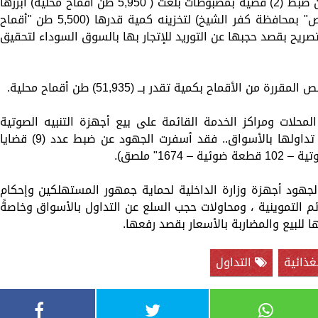
وضبط حالات التهريب فقد أسفرت الجهود عن ضبط (2) قضية بمضبوطات بلغت ( 5,950 طن أقماح محلية) أبرزها
ضبط (مالك مخزن لتجارة الحبوب "بدون ترخيص" بمحافظة كفر الشيخ) لتخزينه كمية قدرها (5,500 طن "أقماح
صريح بقصد حجبها عن التوريد للإتجار بها بالسوق السوداء لتحقيق
محلات ومراكز الخدمة القائمة على بيع أجهزة التنبيه الصوتية
والضوئية الخاصة بمركبات الطوارئ المحظور تداولها بالأسواق.. فقد أسفرت الجهود عن ضبط عدد (9) قضايا
ا لجهود أجهزة وزارة الداخلية لحماية جمهور المستهلكين وإحكام
م التموينية ، ومحاولات حجب السلع عن التداول بالأسواق وخاصةً
 للبيع والمضاربة بالأسعار بقصد رفعها.
غذائية
التداول