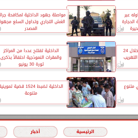
له عبر
مواصلة جهود الداخلية لمكافحة جرائ
 الحجارة
الغش التجاري وتداول السلع مجهول
حيرة
المصدر
جهود قطاع أمن المنافذ خلال 24
الداخلية تفتتح عددا من المراكز
لتهريب
والمقرات النموذجية احتفالاً بذكرى
ثورة 30 يونيو
ضائي متنوع
الداخلية تضبط 1524 قضية تمويني
متنوعة
الرئيسية
أخبار