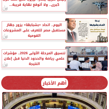
كبرى.. ولا أتوقع نهاية قريبة...
اليوم.. اتحاد «بشبابها» يزور جهاز
مستقبل مصر للتعرف على المشروعات
القومية
تنسيق المرحلة الأولى 2026.. مؤشرات
علمي رياضة والحدود الدنيا قبل إعلان
النتيجة
أهم الأخبار