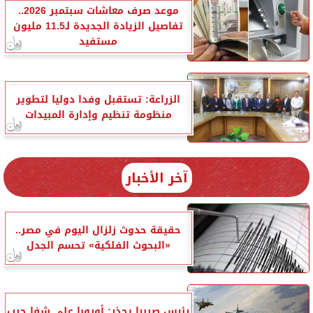
موعد صرف معاشات سبتمبر 2026..
تفاصيل الزيادة الجديدة لـ11.5 مليون
مستفيد
الزراعة: تستقبل وفدا دوليا لتطوير
منظومة تنظيم وإدارة المبيدات
آخر الأخبار
حقيقة حدوث زلزال اليوم في مصر..
«البحوث الفلكية» تحسم الجدل
رئيس صربيا يحذر: أوروبا على شفا حرب