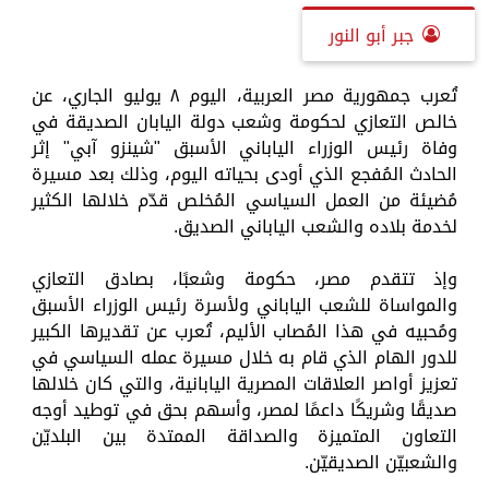
جبر أبو النور
تُعرب جمهورية مصر العربية، اليوم ٨ يوليو الجاري، عن
خالص التعازي لحكومة وشعب دولة اليابان الصديقة في
وفاة رئيس الوزراء الياباني الأسبق "شينزو آبي" إثر
الحادث المُفجع الذي أودى بحياته اليوم، وذلك بعد مسيرة
مُضيئة من العمل السياسي المُخلص قدّم خلالها الكثير
لخدمة بلاده والشعب الياباني الصديق.
وإذ تتقدم مصر، حكومة وشعبًا، بصادق التعازي
والمواساة للشعب الياباني ولأسرة رئيس الوزراء الأسبق
ومُحبيه في هذا المُصاب الأليم، تُعرب عن تقديرها الكبير
للدور الهام الذي قام به خلال مسيرة عمله السياسي في
تعزيز أواصر العلاقات المصرية اليابانية، والتي كان خلالها
صديقًا وشريكًا داعمًا لمصر، وأسهم بحق في توطيد أوجه
التعاون المتميزة والصداقة الممتدة بين البلديّن
والشعبيّن الصديقيّن.