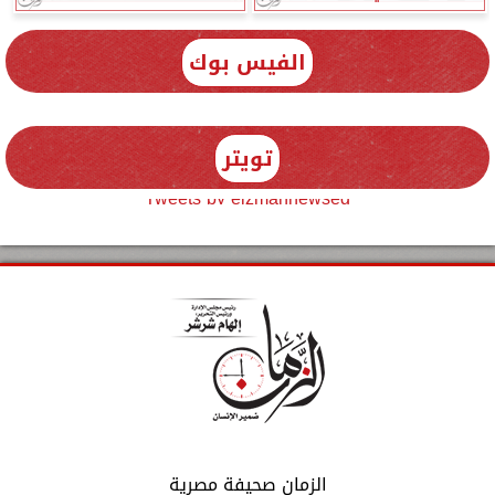
الفيس بوك
تويتر
Tweets by elzmannewseg
الزمان صحيفة مصرية