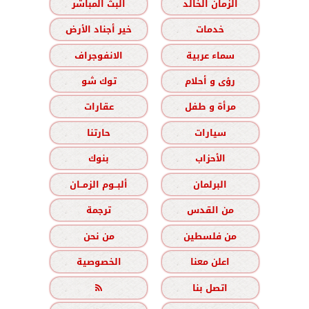
الزمان الخالد
البث المباشر
خدمات
خير أجناد الأرض
سماء عربية
الانفوجراف
رؤى و أحلام
توك شو
مرأة و طفل
عقارات
سيارات
حارتنا
الأحزاب
بنوك
البرلمان
ألبــوم الزمــان
من القدس
ترجمة
من فلسطين
من نحن
اعلن معنا
الخصوصية
اتصل بنا
