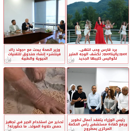
برد قارس وحب انتهى..
وزير الصحة يبحث مع «جولد راك
quot;ياليناquot; تكشف الوجه المثير
فينتشر» إنشاء صندوق للتقنيات
لكواليس كليبها الجديد
الحيوية والطبية
رئيس الوزراء يتفقد أعمال تطوير
تحذير من استخدام الجير في تجهيز
ورفع كفاءة مستشفى رأس الحكمة
حمص حلاوة المولد.. ما خطورته؟
المركزي بمطروح