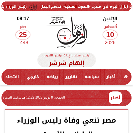
م في مصر.. «البحوث الفلكية» تحسم الجدل
رئيس الوزراء يتابع أعمال ت
الإثنين
08:17
أغسطس
صفر
25
10
1448
2026
رئيس مجلس الإدارة ورئيس التحرير
إلهام شرشر
أخبار
سياسة
تقارير
رياضة
خارجي
اقتصاد
أخبار
الجمعة، 8 يوليو 2022
12:22 مـ
بتوقيت القاهرة
مصر تنعي وفاة رئيس الوزراء