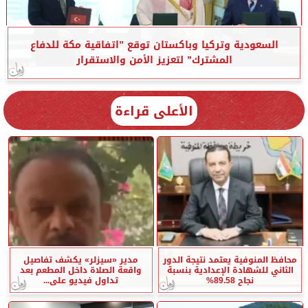
السعودية وتركيا وباكستان توقع ”اتفاقية مكة للدفاع
المشترك” لتعزيز الأمن والاستقرار
الأعلى قراءة
محافظ المنوفية يعتمد نتيجة الدور
مدير «سيزلر» يكشف تفاصيل
الثاني للشهادة الإعدادية بنسبة
واقعة الصلاة داخل المطعم بعد
نجاح 89.58%
تداول فيديو على...