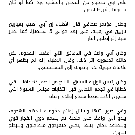
على آبي مصنوع من المعدن والخشب وبدا كما لو كان
ملفوفا بشريط لاصق.
وخلال مؤتمر صحافي قال الأطباء إن آبي أصيب بعيارين
ناريين في رقبته، على بعد حوالي 5 سنتمترًا. كما تضرر
قلبه إثر إطلاق النار.
وكان آبي واعيًا في الدقائق التي أعقبت الهجوم، لكن
حالته تدهورت إثر ذلك. وقال الأطباء إنه لم يظهر أي
علامات حيوية لدى وصوله إلى المستشفى.
وكان رئيس الوزراء السابق، البالغ من العمر 67 عامًا، يلقي
خطابًا في تجمع انتخابي قبل انتخابات مجلس الشيوخ التي
ستجرى الأحد عندما سماع إطلاق رصاص.
وفي صور بثتها وسائل إعلام حكومية للحظة الهجوم،
يبدو آبي واقفًا على منصة ثم يسمع دوي انفجار قوي
ويتصاعد دخان، بينما ينحني متفرجون متفاجئون وينبطح
آخرون.