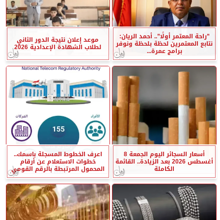
”راحة المعتمر أولًا”.. أحمد الريان:
موعد إعلان نتيجة الدور الثاني
نتابع المعتمرين لحظة بلحظة ونوفر
لطلاب الشهادة الإعدادية 2026
برامج عمرة...
أسعار السجائر اليوم الجمعة 8
اعرف الخطوط المسجلة باسمك..
أغسطس 2026 بعد الزيادة.. القائمة
خطوات الاستعلام عن أرقام
الكاملة
المحمول المرتبطة بالرقم القومي