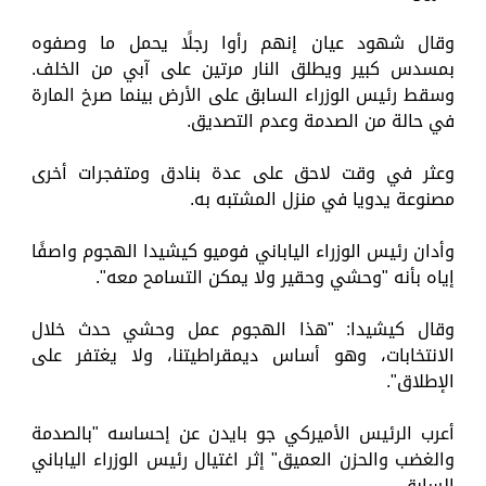
وقال شهود عيان إنهم رأوا رجلًا يحمل ما وصفوه
بمسدس كبير ويطلق النار مرتين على آبي من الخلف.
وسقط رئيس الوزراء السابق على الأرض بينما صرخ المارة
في حالة من الصدمة وعدم التصديق.
وعثر في وقت لاحق على عدة بنادق ومتفجرات أخرى
مصنوعة يدويا في منزل المشتبه به.
وأدان رئيس الوزراء الياباني فوميو كيشيدا الهجوم واصفًا
إياه بأنه "وحشي وحقير ولا يمكن التسامح معه".
وقال كيشيدا: "هذا الهجوم عمل وحشي حدث خلال
الانتخابات، وهو أساس ديمقراطيتنا، ولا يغتفر على
الإطلاق".
أعرب الرئيس الأميركي جو بايدن عن إحساسه "بالصدمة
والغضب والحزن العميق" إثر اغتيال رئيس الوزراء الياباني
السابق.