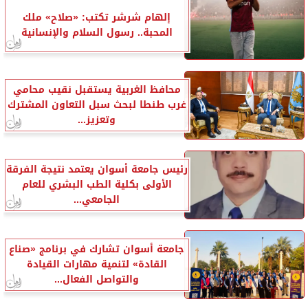
إلهام شرشر تكتب: «صلاح» ملك
المحبة.. رسول السلام والإنسانية
محافظ الغربية يستقبل نقيب محامي
غرب طنطا لبحث سبل التعاون المشترك
وتعزيز...
رئيس جامعة أسوان يعتمد نتيجة الفرقة
الأولى بكلية الطب البشري للعام
الجامعي...
جامعة أسوان تشارك في برنامج «صناع
القادة» لتنمية مهارات القيادة
والتواصل الفعال...