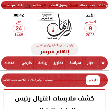
ملك المحبة.. رسول السلام والإنسانية
3070 فرصة عمل جديدة بالقطاع الخاص.. وظائف برواتب تصل إلى 9500 جنيه
الأحد
08:42
أغسطس
صفر
24
9
1448
2026
رئيس مجلس الإدارة ورئيس التحرير
إلهام شرشر
أخبار
سياسة
تقارير
رياضة
خارجي
اقتصاد
خارجي
السبت، 9 يوليو 2022
07:10 صـ
بتوقيت القاهرة
كشف ملابسات اغتيال رئيس