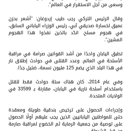
وسعى من أجل الاستقرار في العالم".
وقال الرئيس التركي رجب طيب إردوغان: "أشعر بحزن
عميق لخسارة صديقي آبي، رئيس الوزراء الياباني السابق،
في هجوم مسلح. اندّد بالذين نفذوا هذا الهجوم
المشين".
تطبق اليابان واحدًا من أشد القوانين صرامة في مراقبة
الأسلحة في العالم. وعدد القتلى في حوادث إطلاق نار
في هذا البلد الذي يضم 125 مليون نسمة، ضئيل جدًا.
وفي عام 2014، كان هناك ستة حوادث فقط للقتل
باستخدام أسلحة نارية في اليابان، مقارنة بـ 33599 في
الولايات المتحدة.
وإجراءات الحصول على ترخيص بندقية طويلة ومعقدة
حتى للمواطنين اليابانيين الذين يجب عليهم أولًا الحصول
على توصية من جمعية الرماية ثم الخضوع لمراقبة صارمة
من قبل الشرطة.