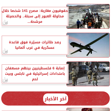
حقوقيون مغاربة: مصرع 141 شخصا خلال
محاولة العبور إلى سبتة.. والحصيلة
مرشحة...
رصد طائرات مسيّرة فوق قاعدة
عسكرية في غرب ألمانيا
إصابة 6 فلسطينيين بينهم مسعفان
باعتداءات إسرائيلية في نابلس وبيت
لحم
آخر الأخبار