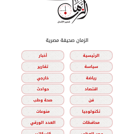
الزمان صحيفة مصرية
الرئيسية
أخبار
سياسة
تقارير
رياضة
خارجي
اقتصاد
حوادث
فن
صحة وطب
تكنولوجيا
منوعات
محافظات
العدد الورقي
مصر العظمى
كاريكاتير