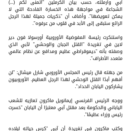
آبي وأرملته، حسب بيان الكرملين "أتمنى لكم (...)
الشجاعة في مواجهة هذه الخسارة الفادحة التي لا
يمكن تعويضها". وأضاف أن "ذكريات جميلة لهذا الرجل
الرائع ستبقى إلى الأبد في قلوب من عرفوه".
واستنكرت رئيسة المفوضية الأوروبية أورسولا فون دير
لاين في تغريدة "القتل الجبان والوحشي" لآبي الذي
وصفته بأنه "ديموقراطي عظيم ومدافع عن نظام عالمي
متعدد الأطراف".
من جهته قال رئيس المجلس الأوروبي شارل ميشال: "لن
أفهم أبدًا القتل الوحشي لهذا الرجل العظيم. الأوروبيون
يشاركون اليابان الحداد".
ووجه الرئيس الفرنسي إيمانويل ماكرون تعازيه للشعب
الياباني والحكومة بعد مقتل آبي معتبرًا أن اليابان "خسرت
رئيس وزراء عظيمًا".
وكتب ماكرون في تغريدة أن آبي "كرس حياته لبلاده