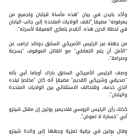
وأكد بايدن في بيان "هذه مأساة لليابان ولجميع من
يعرفونه" مضيفا ٍ"تقف الولايات المتحدة إلى جانب اليابان
في لحظة الحزن هذه. أتقدم بتعازي العميقة لأسرته".
من جهته عبر الرئيس الأمريكي السابق دونالد ترامب عن
"الأمل أن يتم التعاطي" مع القاتل الموقوف "بسرعة
وصرامة".
وصف الرئيس الأمريكي السابق باراك أوباما آبي بأنه
"صديقي وشريكي القديم" مضيفاٍ أنه كان "مخلصاٍ لبلده
الذي خدمه، وللتحالف الاستثنائي بين الولايات المتحدة
واليابان".
كذلك رأى الرئيس الروسي فلاديمير بوتين إن مقتل شينزو
آبي "خسارة لا تعوض".
وقال بوتين في برقية تعزية وجهها إلى والدة شينزو