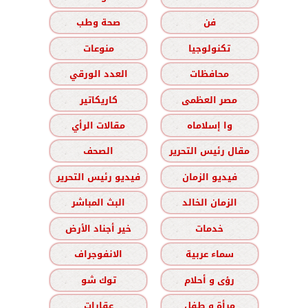
فن
صحة وطب
تكنولوجيا
منوعات
محافظات
العدد الورقي
مصر العظمى
كاريكاتير
وا إسلاماه
مقالات الرأي
مقال رئيس التحرير
الصحف
فيديو الزمان
فيديو رئيس التحرير
الزمان الخالد
البث المباشر
خدمات
خير أجناد الأرض
سماء عربية
الانفوجراف
رؤى و أحلام
توك شو
مرأة و طفل
عقارات