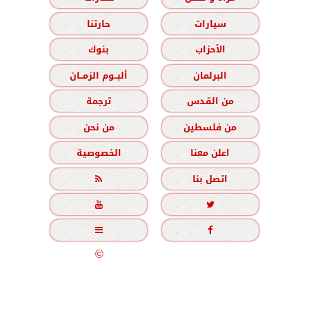
سيارات
حارتنا
الأحزاب
بنوك
البرلمان
ألبــوم الزمــان
من القدس
ترجمة
من فلسطين
من نحن
اعلن معنا
الخصوصية
اتصل بنا





جميع الحقوق محفوظة
©
2020 - 2026 - الزمان