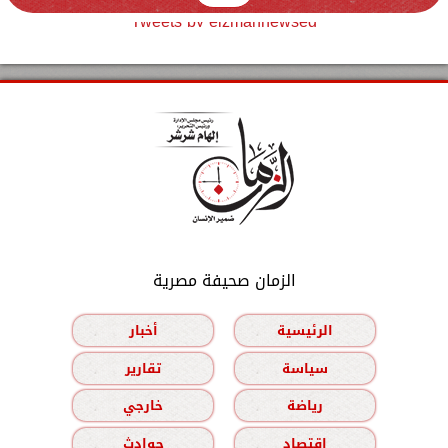
Tweets by elzmannewseg
الزمان صحيفة مصرية
الرئيسية
أخبار
سياسة
تقارير
رياضة
خارجي
اقتصاد
حوادث