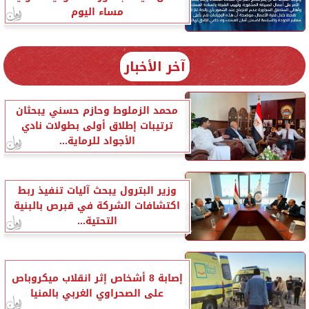
مساء اليوم
آخر الأخبار
محمد الزملوط وحازم حسني يبحثان
ترتيبات إطلاق أولى بطولات نادي
الأجواد للرماية...
وزير البترول يبحث آليات تنفيذ ربط
اكتشافات الشركة في قبرص بالبنية
التحتية...
إصابة 8 أشخاص إثر انقلاب ميكروباص
على الصحراوي الغربي بالمنيا