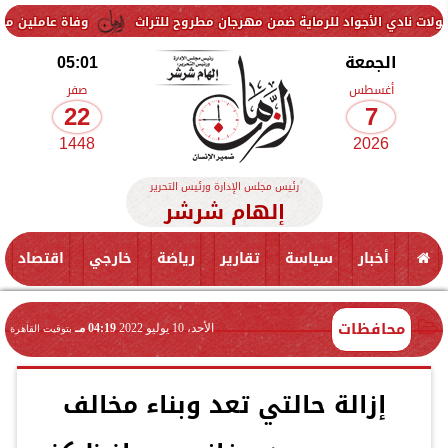
جواد للرماية ضمن مهرجان مطروح للتراث
وفاة عاملين متأثرين بإصابتهم
الجمعة
05:01
أغسطس
صفر
22
7
1448
2026
رئيس مجلس الإدارة ورئيس التحرير
إلهام شرشر
أخبار
سياسة
تقارير
رياضة
خارجي
اقتصاد
محافظات
الأحد، 10 يوليو 2022
04:19 مـ
بتوقيت القاهرة
إزالة حالتي تعد وبناء مخالف