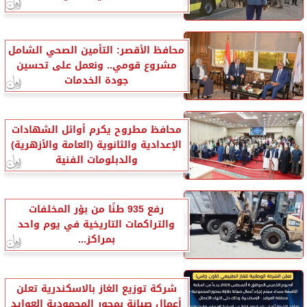
محافظ الأقصر: التأمين الصحي الشامل
مشروع قومي.. ونعمل على تحسين
جودة الخدمات
محافظ مطروح يكرم أوائل الشهادات
الإعدادية والثانوية (العامة والأزهرية)
والدبلومات الفنية
رفع 935 طنًا من بؤر المخلفات
والتراكمات التاريخية في يوم واحد
بمراكز...
شركة توزيع الغاز بالاسكندرية تعلن
أعمال صيانة بمحور المحمودية العوايد