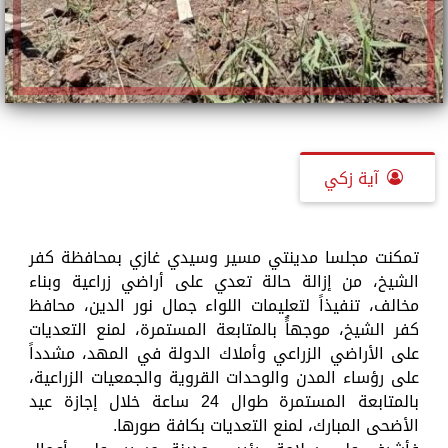
آية زكي
تمكنت مجلسا مدينتي مسير وسيدي غازي بمحافظة كفر
الشيخ، من إزالة حالة تعدي على أراضي زراعية وبناء
مخالف، تنفيذاً لتعليمات اللواء جمال نور الدين، محافظ
كفر الشيخ، موجهاًُ بالمتابعة المستمرة، لمنع التعديات
على الأراضي الزراعي وأملاك الدولة في المهد، مشدداً
على رؤساء المدن والوحدات القروية والجمعيات الزراعية،
بالمتابعة المستمرة طوال 24 ساعة خلال إجازة عيد
الأضحى المبارك، لمنع التعديات بكافة صورها.