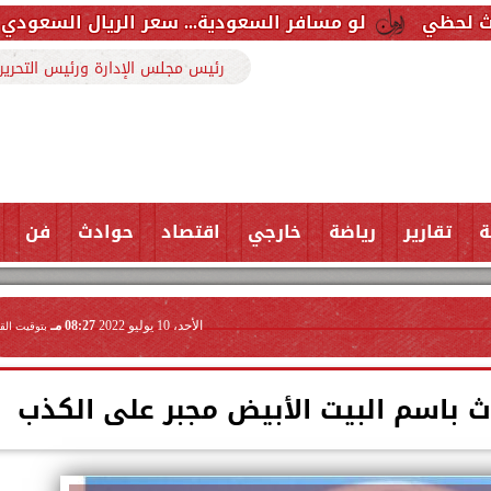
 مسافر السعودية... سعر الريال السعودي اليوم الجمعة 7 أغسطس 2026 في البنوك
رئيس مجلس الإدارة ورئيس التحرير
ة
تقارير
رياضة
خارجي
اقتصاد
حوادث
فن
الأحد، 10 يوليو 2022
08:27 مـ
بتوقيت الق
ث باسم البيت الأبيض مجبر على الكذب