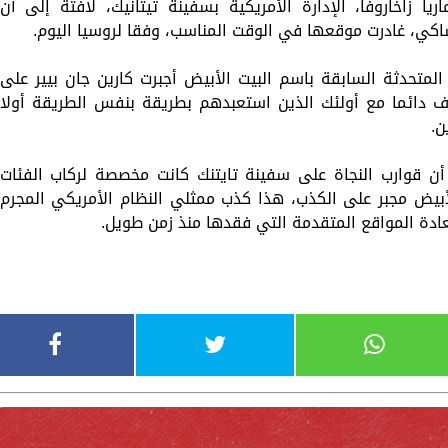
ا زاخاروفا، الإدارة الأمريكية بسفينة تيتانيك، لافتة إلى أن
اكي، غادرت موقعها في الوقت المناسب، وفقا لروسيا اليوم.
المتحدثة السابقة باسم البيت الأبيض أجبرت كارين جان بيير على
ف دائما مع أولئك الذين استعبدهم بطريقة بنفس الطريقة أولا
ن.
أن قوارب النجاة على سفينة تايتنك كانت مخصصة لركاب الفئات
الأبيض مجبر على الكذب، هذا كذب ممثلي النظام الأمريكي المجرم
عادة المواقع المتقدمة التي فقدها منذ زمن طويل.