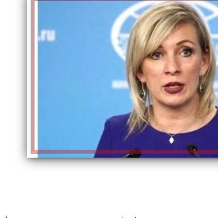
الكاتبة إلهام شرشر تهنئ الرئيس
السيسي بعيد ميلاده وتُشيد بجهوده
إلهام شرشر تكتب: دي مبقتش كورة..
في بناء الدولة
دي سياسة