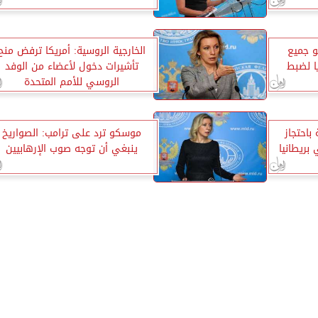
و جميع
الخارجية الروسية: أمريكا ترفض منح
 لضبط
تأشيرات دخول لأعضاء من الوفد
الروسي للأمم المتحدة
باحتجاز
موسكو ترد على ترامب: الصواريخ
بريطانيا
ينبغي أن توجه صوب الإرهابيين