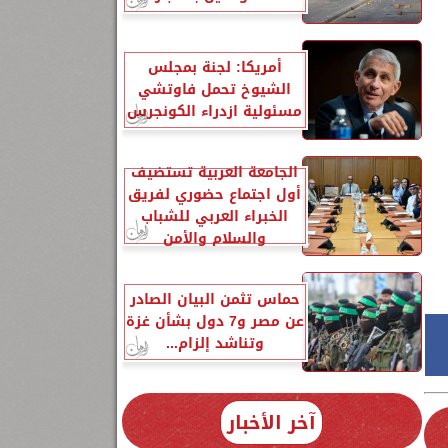
أمريكا: لجنة بمجلس
الشيوخ تحمل فاوتشي
مسئولية ازدراء الكونجرس
الجامعة العربية تستضيف
أول اجتماع حضوري لفريق
الخبراء العربي للشباب
والسلام والأمن
حماس تثمن البيان الصادر
عن مصر و7 دول بشأن غزة
وتناشد إلزام...
آخر الأخبار