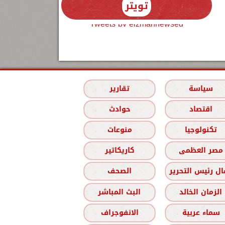
تويتر
Tweets by elzmannewseg
سياسة
تقارير
اقتصاد
حوادث
تكنولوجيا
منوعات
مصر العظمى
كاريكاتير
ل رئيس التحرير
الصحف
الزمان الخالد
البث المباشر
سماء عربية
الانفوجراف