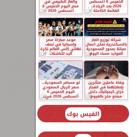
الخميس 6 أغسطس
والغاز الطبيعي في
2026 بعد الزيادة..
مصر اليوم الخميس 6
القائمة الكاملة
أغسطس 2026
شركة توزيع الغاز
موعد مباراة مصر
بالاسكندرية تعلن أعمال
وإسبانيا في نصف
صيانة بمحور المحمودية
نهائي كأس العالم لكرة
العوايد مساء اليوم
اليد للناشئات
وفاة عاملين متأثرين
لو مسافر السعودية...
بإصابتهما في انفجار
سعر الريال السعودي
خزان كيميائيات داخل
اليوم الخميس 6
مصنع ملح بالفيوم
أغسطس 2026 في...
الفيس بوك