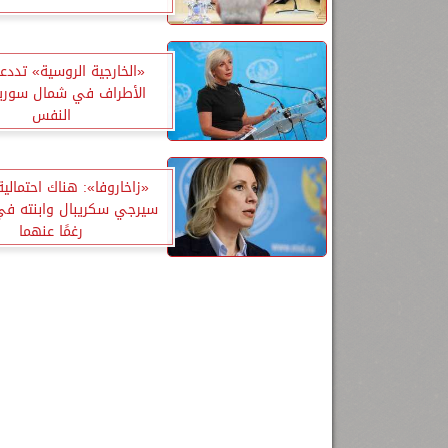
«الخارجية الروسية» تددع
الأطراف في شمال سوريا
النفس
«زاخاروفا»: هناك احتمالية 
سيرجي سكريبال وابنته في 
رغمًا عنهما