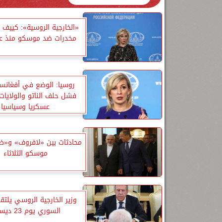
«الخارجية الروسية»: كييف
مخدرات ضد موسكو منذ عام 4
روسيا: الوضع في أفغانست
فشل حلف الناتو والولايات
عسكريا وسياسيا
محادثات بين «لافروف» و«
موسكو الثلاثاء
وزير الخارجية الروسي يلت
السوري يوم 23 ديسمبر