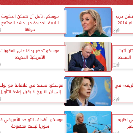
 تشن حرب
موسكو: نأمل أن تتمكن الحكومة
201
الليبية الجديدة من حشد المجتمع
حولها
ان أثبت
موسكو تحضر ردها على العقوبات
 المتحدة
الأمريكية الجديدة
ظريف» في
موسكو: نستند في علاقاتنا مع بولند
إلى أن التاريخ لا يقبل إعادة التأويل
قي نظيره
موسكو: أهداف التواجد الأمريكي ف
سوريا ليست مفهومة