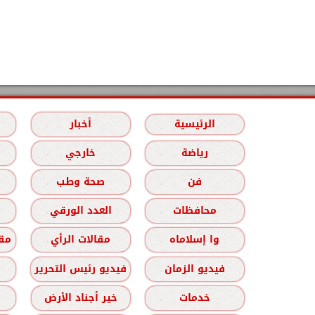
الرئيسية
أخبار
رياضة
خارجي
فن
صحة وطب
محافظات
العدد الورقي
وا إسلاماه
مقالات الرأي
مقا
فيديو الزمان
فيديو رئيس التحرير
خدمات
خير أجناد الأرض