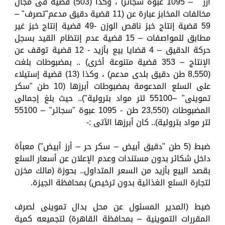
أرز " – 1095 عبوة سجائر) ، وكذا (503) قضية فى مجال
مخالفات المخابز عبارة عن (11 قضية دقيق مدعم"تصرف" –
59 قضية إنتاج خبز ناقص الوزن -49 قضية إنتاج خبز غير
مطابق للمواصفات – 15 قضية عدم إنتظام القيد بسجل
حركة الدقيق – 4 قضايا بيع بأزيد - 12 قضية توقف عن
الإنتاج – 353 قضية متنوعة أخرى) .. بمضبوطات بلغت
(8,550 طن دقيق بلدى مدعم) ، وكذا (13) قضية إستيلاء
على السلع المدعومة بمضبوطات أبرزها (10 طن "سكر
تموينى" –55100 لتر مواد بترولية").. حيث بلغ إجمالى
المضبوطات (23,550 طن - 1095 عبوة "سجائر" – 55100
لتر مواد بترولية).. كان أبرزها الآتى :-
ضبط (5 طن "دقيق أبيض – سكر حر – أرز أبيض") معبأة
داخل شكائر بدون مستندات وعدم الإعلان عن أسعار السلع
بقصد البيع بأزيد من السعر المتداول.. بحوزة (مالك مخزن
لتجارة السلع الغذائية بدون ترخيص) بمحافظة الجيزة.
ضبط (المدير المسئول عن محل بدال تموينى لصرف
المقررات التموينية – بمحافظة القاهرة) لتجميعه كمية