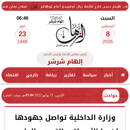
حسن خارج قائمة ريال أوفييدو أمام لوهافر
ميلان يعلن فسخ عقد إسماعيل
السبت
06:46
أغسطس
صفر
23
8
1448
2026
رئيس مجلس الإدارة ورئيس التحرير
إلهام شرشر
أخبار
سياسة
تقارير
رياضة
خارجي
اقتصاد
حوادث
الإثنين، 11 يوليو 2022
01:04 مـ
بتوقيت القاهرة
وزارة الداخلية تواصل جهودها