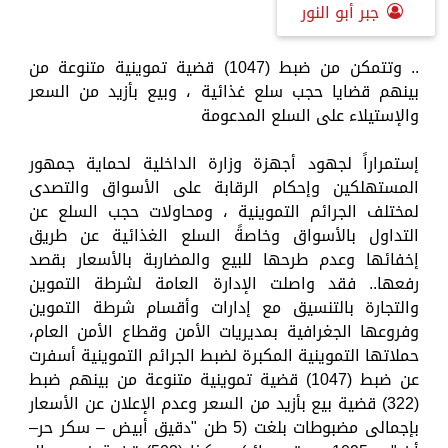
جبر أبو النور
.. وتتمكن من ضبط (1047) قضية تموينية متنوعة من
بينهم قضايا حجب سلع غذائية ، وبيع بأزيد من السعر
والإستيلاء على السلع المدعومة
إستمراراً لجهود أجهزة وزارة الداخلية لحماية جمهور
المستهلكين وإحكام الرقابة على الأسواق والتصدى
لمختلف الجرائم التموينية ، ومحاولات حجب السلع عن
التداول بالأسواق وخاصةً السلع الغذائية عن طريق
إخفائها وعدم طرحها للبيع والمضاربة بالأسعار بقصد
رفعها.. فقد واصلت الإدارة العامة لشرطة التموين
والتجارة بالتنسيق مع إدارات وأقسام شرطة التموين
وفروعها الجغرافية بمديريات الأمن وقطاع الأمن العام،
حملاتها التموينية المكبرة لضبط الجرائم التموينية أسفرت
عن ضبط (1047) قضية تموينية متنوعة من بينهم ضبط
(322) قضية بيع بأزيد من السعر وعدم الإعلان عن الأسعار
بإجمالى مضبوطات بلغت (5 طن "دقيق أبيض – سكر حر–