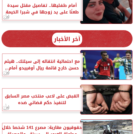
أمام طفليها.. تفاصيل مقتل سيدة
طعنًا على يد زوجها في شبرا الخيمة
آخر الأخبار
مع احتمالية انتقاله إلى سيلتك.. هيثم
حسن خارج قائمة ريال أوفييدو أمام...
القبض على لاعب منتخب مصر السابق
لتنفيذ حكم قضائي ضده
حقوقيون مغاربة: مصرع 141 شخصا خلال