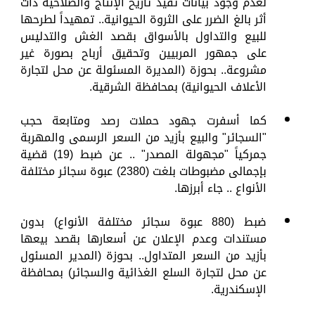
لعدم وجود بيانات تفيد تاريخ الإنتاج والصلاحية ذات
أثر بالغ الضرر على الثروة الحيوانية.. تمهيداً لطرحها
للبيع والتداول بالأسواق بقصد الغش والتدليس
على جمهور المربيين وتحقيق أرباح بصورة غير
مشروعة.. بحوزة (المديرة المسئولة عن محل لتجارة
الأعلاف الحيوانية) بمحافظة الشرقية.
كما أسفرت جهود حملات رصد ومتابعة حجب
"السجائر" والبيع بأزيد من السعر الرسمى والمهربة
جمركياً "مجهولة المصدر" .. عن ضبط (19) قضية
بإجمالى مضبوطات بلغت (2380) عبوة سجائر مختلفة
الأنواع .. جاء أبرزها.
ضبط (880 عبوة سجائر مختلفة الأنواع) بدون
مستندات وعدم الإعلان عن أسعارها بقصد بيعها
بأزيد من السعر المتداول.. بحوزة (المدير المسئول
عن محل لتجارة السلع الغذائية والسجائر) بمحافظة
الإسكندرية.