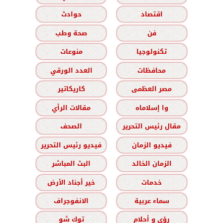
اقتصاد
حوادث
فن
صحة وطب
تكنولوجيا
منوعات
محافظات
العدد الورقي
مصر العظمى
كاريكاتير
وا إسلاماه
مقالات الرأي
مقال رئيس التحرير
الصحف
فيديو الزمان
فيديو رئيس التحرير
الزمان الخالد
البث المباشر
خدمات
خير أجناد الأرض
سماء عربية
الانفوجراف
رؤى و أحلام
توك شو