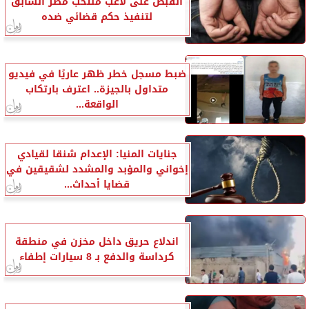
القبض على لاعب منتخب مصر السابق
لتنفيذ حكم قضائي ضده
ضبط مسجل خطر ظهر عاريًا في فيديو
متداول بالجيزة.. اعترف بارتكاب
الواقعة...
جنايات المنيا: الإعدام شنقا لقيادي
إخواني والمؤبد والمشدد لشقيقين في
قضايا أحداث...
اندلاع حريق داخل مخزن في منطقة
كرداسة والدفع بـ 8 سيارات إطفاء