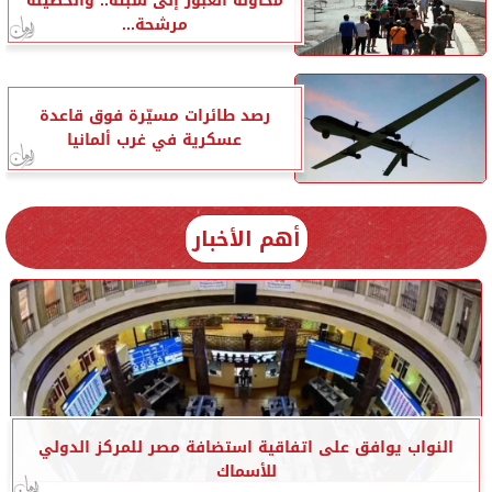
محاولة العبور إلى سبتة.. والحصيلة
مرشحة...
رصد طائرات مسيّرة فوق قاعدة
عسكرية في غرب ألمانيا
أهم الأخبار
النواب يوافق على اتفاقية استضافة مصر للمركز الدولي
للأسماك