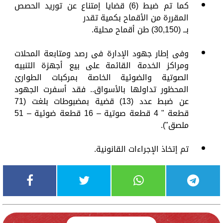
كما تم ضبط (6) قضايا إمتناع عن توريد الحصص
المقررة من الأقماح بكمية تقدر
بــ (30,150) طن أقماح محلية.
وفى إطار جهود الإدارة فى رصد ومتابعة المحلات
ومراكز الخدمة القائمة على بيع أجهزة التنبيه
الصوتية والضوئية الخاصة بمركبات الطوارئ
المحظور تداولها بالأسواق.. فقد أسفرت الجهود
عن ضبط عدد (13) قضية بمضبوطات بلغت (71
قطعة " 4 قطعة صوتية – 16 قطعة ضوئية – 51
ملصق").
تم إتخاذ الإجراءات القانونية.