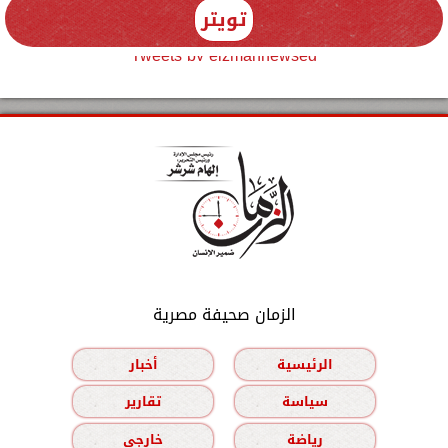
تويتر
Tweets by elzmannewseg
الزمان صحيفة مصرية
الرئيسية
أخبار
سياسة
تقارير
رياضة
خارجي