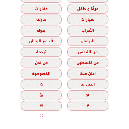
مرأة و طفل
عقارات
سيارات
حارتنا
الأحزاب
بنوك
البرلمان
ألبــوم الزمــان
من القدس
ترجمة
من فلسطين
من نحن
اعلن معنا
الخصوصية
اتصل بنا





جميع الحقوق محفوظة
©