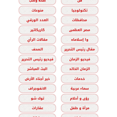
فن
صحة وطب
تكنولوجيا
منوعات
محافظات
العدد الورقي
مصر العظمى
كاريكاتير
وا إسلاماه
مقالات الرأي
مقال رئيس التحرير
الصحف
فيديو الزمان
فيديو رئيس التحرير
الزمان الخالد
البث المباشر
خدمات
خير أجناد الأرض
سماء عربية
الانفوجراف
رؤى و أحلام
توك شو
مرأة و طفل
عقارات