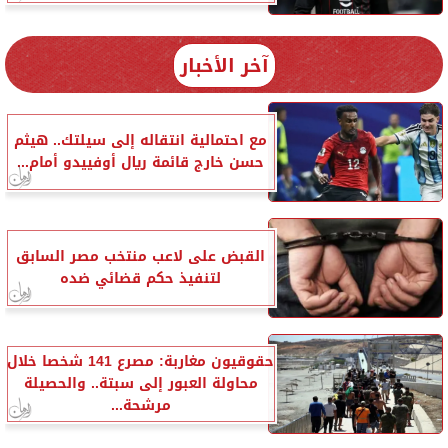
آخر الأخبار
مع احتمالية انتقاله إلى سيلتك.. هيثم
حسن خارج قائمة ريال أوفييدو أمام...
القبض على لاعب منتخب مصر السابق
لتنفيذ حكم قضائي ضده
حقوقيون مغاربة: مصرع 141 شخصا خلال
محاولة العبور إلى سبتة.. والحصيلة
مرشحة...