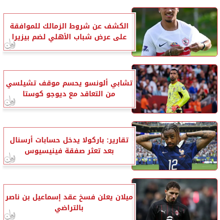
الكشف عن شروط الزمالك للموافقة
على عرض شباب الأهلي لضم بيزيرا
تشابي ألونسو يحسم موقف تشيلسي
من التعاقد مع ديوجو كوستا
تقارير: باركولا يدخل حسابات أرسنال
بعد تعثر صفقة فينيسيوس
ميلان يعلن فسخ عقد إسماعيل بن ناصر
بالتراضي