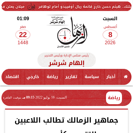
حسن خارج قائمة ريال أوفييدو أمام لوهافر
ميلان يعلن فسخ عقد إسماعيل
السبت
01:09
أغسطس
صفر
22
8
1448
2026
رئيس مجلس الإدارة ورئيس التحرير
إلهام شرشر
أخبار
سياسة
تقارير
رياضة
خارجي
اقتصاد
رياضة
السبت، 16 يوليو 2022
09:15 مـ
بتوقيت القاهرة
جماهير الزمالك تطالب اللاعبين