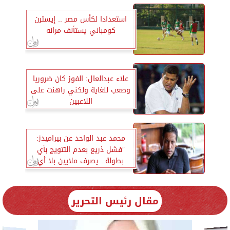
استعدادا لكأس مصر .. إيسترن
كومباني يستأنف مرانه
علاء عبدالعال: الفوز كان ضروريا
وصعب للغاية ولكني راهنت على
اللاعبين
محمد عبد الواحد عن بيراميدز:
”فشل ذريع بعدم التتويج بأي
بطولة.. يصرف ملايين بلا أي
نتيجة”
مقال رئيس التحرير