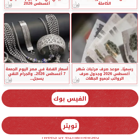
الكاملة
أغسطس 2026
رسميًا.. موعد صرف مرتبات شهر
أسعار الفضة في مصر اليوم الجمعة
أغسطس 2026 وجدول صرف
7 أغسطس 2026.. والجرام النقي
الرواتب لجميع الجهات
يسجل...
الفيس بوك
تويتر
Tweets by elzmannewseg