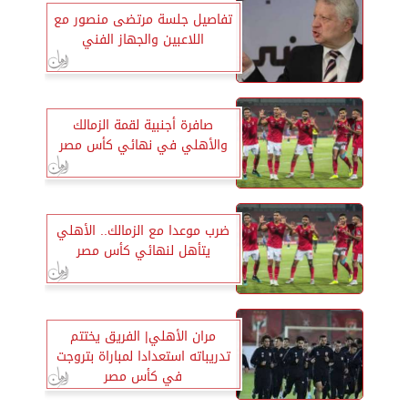
تفاصيل جلسة مرتضى منصور مع
اللاعبين والجهاز الفني
صافرة أجنبية لقمة الزمالك
والأهلي في نهائي كأس مصر
ضرب موعدا مع الزمالك.. الأهلي
يتأهل لنهائي كأس مصر
مران الأهلي| الفريق يختتم
تدريباته استعدادا لمباراة بتروجت
في كأس مصر