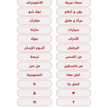
سماء عربية
الانفوجراف
رؤى و أحلام
توك شو
مرأة و طفل
عقارات
سيارات
حارتنا
الأحزاب
بنوك
البرلمان
ألبــوم الزمــان
من القدس
ترجمة
من فلسطين
من نحن
اعلن معنا
الخصوصية
اتصل بنا




