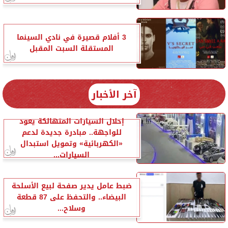
3 أفلام قصيرة في نادي السينما
المستقلة السبت المقبل
آخر الأخبار
إحلال السيارات المتهالكة يعود
للواجهة.. مبادرة جديدة لدعم
«الكهربائية» وتمويل استبدال
السيارات...
ضبط عامل يدير صفحة لبيع الأسلحة
البيضاء.. والتحفظ على 87 قطعة
وسلاح...