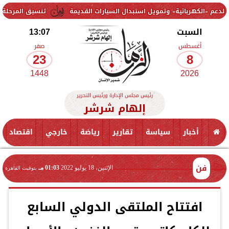
هربائية» وتمويل استبدال السيارات القديمة
تنسيق المرحلة الثانية 2026.. موعد إعلان الحد الأدنى وخطوات تسجيل الرغبات لطلاب الثانوية العامة
السبت
13:07
أغسطس
صفر
23
8
1448
2026
رئيس مجلس الإدارة ورئيس التحرير
إلهام شرشر
أخبار
سياسة
تقارير
رياضة
خارجي
اقتصاد
فن
الإثنين، 18 يوليو 2022
01:03 مـ
بتوقيت القاهرة
افتتاح الملتقى الدولي السابع