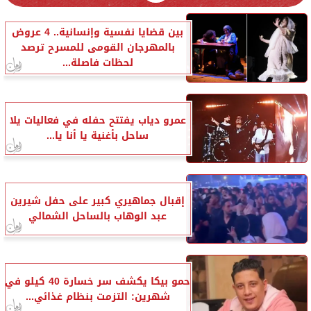
بين قضايا نفسية وإنسانية.. 4 عروض
بالمهرجان القومى للمسرح ترصد
لحظات فاصلة...
عمرو دياب يفتتح حفله في فعاليات يلا
ساحل بأغنية يا أنا يا...
إقبال جماهيري كبير على حفل شيرين
عبد الوهاب بالساحل الشمالي
حمو بيكا يكشف سر خسارة 40 كيلو في
شهرين: التزمت بنظام غذائي...