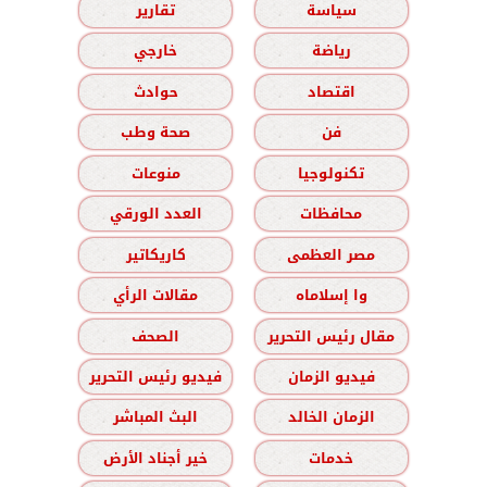
سياسة
تقارير
رياضة
خارجي
اقتصاد
حوادث
فن
صحة وطب
تكنولوجيا
منوعات
محافظات
العدد الورقي
مصر العظمى
كاريكاتير
وا إسلاماه
مقالات الرأي
مقال رئيس التحرير
الصحف
فيديو الزمان
فيديو رئيس التحرير
الزمان الخالد
البث المباشر
خدمات
خير أجناد الأرض