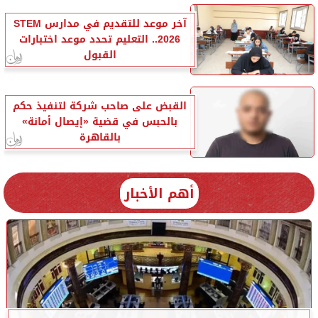
آخر موعد للتقديم في مدارس STEM
2026.. التعليم تحدد موعد اختبارات
القبول
القبض على صاحب شركة لتنفيذ حكم
بالحبس في قضية «إيصال أمانة»
بالقاهرة
أهم الأخبار