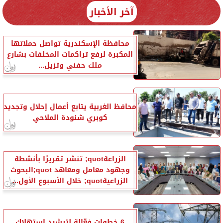
آخر الأخبار
محافظة الإسكندرية تواصل حملاتها
المكبرة لرفع تراكمات المخلفات بشارع
ملك حفني وتزيل...
محافظ الغربية يتابع أعمال إحلال وتجديد
كوبري شنودة الملاحي
الزراعةquot; تنشر تقريرًا بأنشطة
وجهود معامل ومعاهد quot;البحوث
الزراعيةquot; خلال الأسبوع الأول...
6 خطوات فعّالة لترشيد استهلاك