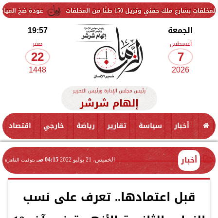
يل 150 طنًا من المخلفات
عودة ضخ المياه تدريجيًا لمناط
الجمعة
19:57
أغسطس
صفر
22
7
1448
2026
رئيس مجلس الإدارة ورئيس التحرير
إلهام شرشر
أخبار
سياسة
تقارير
رياضة
خارجي
اقتصاد
أخبار
الخميس، 21 يوليو 2022
04:15 صـ
بتوقيت القاهرة
قبل اعتمادها.. تعرف على نسب