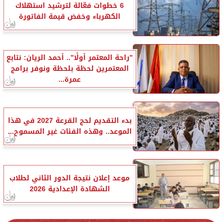
6 خطوات فعّالة لترشيد استهلاك
الكهرباء وخفض قيمة الفاتورة
”راحة المعتمر أولًا”.. أحمد الريان: نتابع
المعتمرين لحظة بلحظة ونوفر برامج
عمرة...
بدء التقديم لحج القرعة 2027 في هذا
الموعد.. وهذه الفئات غير المسموح...
موعد إعلان نتيجة الدور الثاني لطلاب
الشهادة الإعدادية 2026