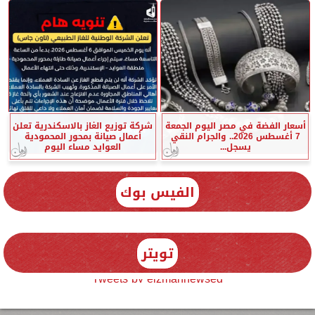
أسعار الفضة في مصر اليوم الجمعة
شركة توزيع الغاز بالاسكندرية تعلن
7 أغسطس 2026.. والجرام النقي
أعمال صيانة بمحور المحمودية
يسجل...
العوايد مساء اليوم
الفيس بوك
تويتر
Tweets by elzmannewseg