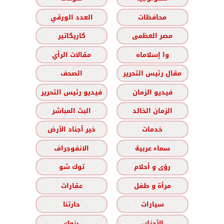
محافظات
العدد الورقي
مصر العظمى
كاريكاتير
وا إسلاماه
مقالات الرأي
مقال رئيس التحرير
الصحف
فيديو الزمان
فيديو رئيس التحرير
الزمان الخالد
البث المباشر
خدمات
خير أجناد الأرض
سماء عربية
الانفوجراف
رؤى و أحلام
توك شو
مرأة و طفل
عقارات
سيارات
حارتنا
الأحزاب
بنوك