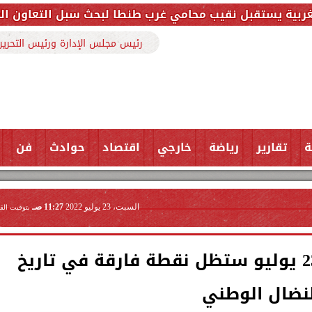
 نقيب محامي غرب طنطا لبحث سبل التعاون المشترك وتعزيز
رئيس مجلس الإدارة ورئيس التحرير
ة
تقارير
رياضة
خارجي
اقتصاد
حوادث
فن
السبت، 23 يوليو 2022
11:27 صـ
بتوقيت الق
النائب حسن عمار: ثورة 23 يوليو ستظل نقطة فارقة في تاريخ
لنضال الوطني