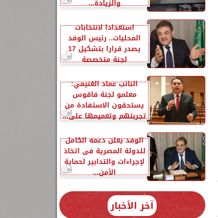
والزيادة...
استعدادا لانتخابات
المحليات.. رئيس الوفد
يصدر قرارا بتشكيل 17
لجنة متخصصة
النائب عماد الغنيمي:
معلمو لجنة فاقوس
يستحقون الاستفادة من
تجربتهم وتعميمها على...
الوفد يعلن دعمه الكامل
للدولة المصرية فى اتخاذ
لإجراءات والتدابير لحماية
الأمن...
آخر الأخبار