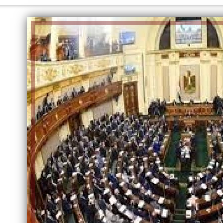
الكاتبة إلهام شرشر تهنئ الرئيس
السيسي بعيد ميلاده وتُشيد بجهوده
إلهام شرشر تكتب: دي مبقتش كورة..
في بناء الدولة
دي سياسة