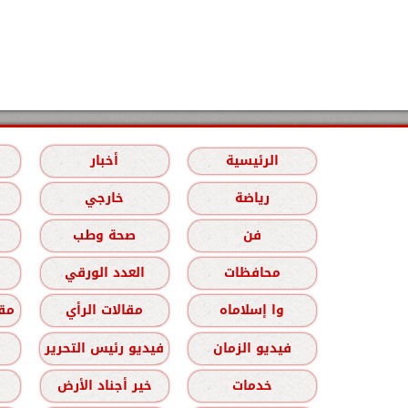
الرئيسية
أخبار
رياضة
خارجي
فن
صحة وطب
محافظات
العدد الورقي
وا إسلاماه
مقالات الرأي
مقا
فيديو الزمان
فيديو رئيس التحرير
خدمات
خير أجناد الأرض