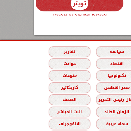
تويتر
Tweets by elzmannewseg
سياسة
تقارير
اقتصاد
حوادث
تكنولوجيا
منوعات
مصر العظمى
كاريكاتير
ل رئيس التحرير
الصحف
الزمان الخالد
البث المباشر
سماء عربية
الانفوجراف