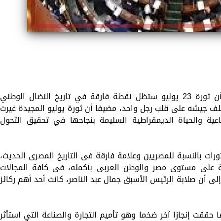
أكد النائب حسن عمار عضو مجلس النواب، أن ثورة 23 يوليو ستظل نقطة فارقة في تاريخ النضال الوطني
لف جيشه على قلب رجل واحد، مضيفا أن ثورة يوليو المجيدة غيرت
اعية والحياة الديمقراطية السليمة بنجاحها في تحقيق التحول
 23 يوليو هي أم الثورات بالنسبة للمصريين وعلامة فارقة فى التاريخ المصرى الحديث،
ية على مستوى مصر والوطن العربى بأكمله، فى كافة المجالات
 إلى أن صلابة الرئيس الأسبق جمال عبد الناصر، كانت أحد أهم ركائز
 حققت إنجازا آخر ضخما وهو تأميم التجارة والصناعة التي استأثر