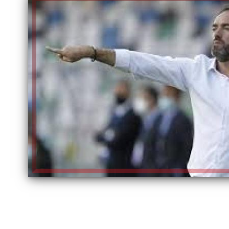
الكاتبة إلهام شرشر تهنئ الرئيس
السيسي بعيد ميلاده وتُشيد بجهوده
إلهام شرشر تكتب: دي مبقتش كورة..
في بناء الدولة
دي سياسة