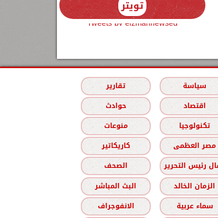
تويتر
Tweets by elzmannewseg
سياسة
تقارير
اقتصاد
حوادث
تكنولوجيا
منوعات
مصر العظمى
كاريكاتير
ل رئيس التحرير
الصحف
الزمان الخالد
البث المباشر
سماء عربية
الانفوجراف