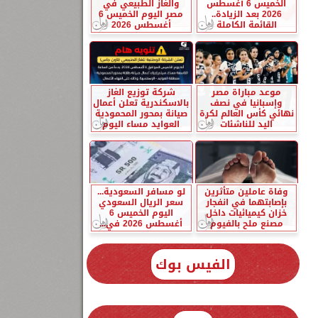
الخميس 6 أغسطس
والغاز الطبيعي في
2026 بعد الزيادة..
مصر اليوم الخميس 6
القائمة الكاملة
أغسطس 2026
موعد مباراة مصر
شركة توزيع الغاز
وإسبانيا في نصف
بالاسكندرية تعلن أعمال
نهائي كأس العالم لكرة
صيانة بمحور المحمودية
اليد للناشئات
العوايد مساء اليوم
وفاة عاملين متأثرين
لو مسافر السعودية...
بإصابتهما في انفجار
سعر الريال السعودي
خزان كيميائيات داخل
اليوم الخميس 6
مصنع ملح بالفيوم
أغسطس 2026 في...
الفيس بوك