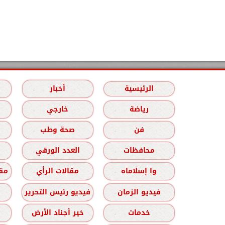
الرئيسية
أخبار
رياضة
خارجي
فن
صحة وطب
محافظات
العدد الورقي
وا إسلاماه
مقالات الرأي
مقا
فيديو الزمان
فيديو رئيس التحرير
خدمات
خير أجناد الأرض