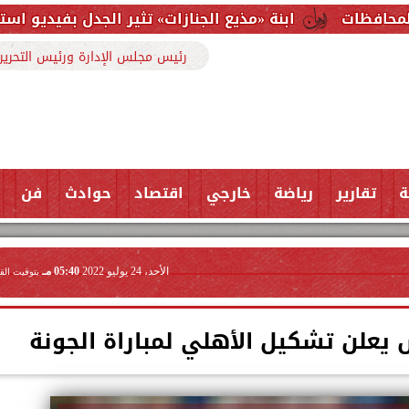
بنة «مذيع الجنازات» تثير الجدل بفيديو استغاثة: أطالب بنفقتي و
رئيس مجلس الإدارة ورئيس التحرير
ة
تقارير
رياضة
خارجي
اقتصاد
حوادث
فن
الأحد، 24 يوليو 2022
05:40 مـ
بتوقيت الق
 يعلن تشكيل الأهلي لمباراة الجونة ‏