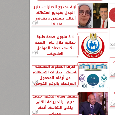
ابنة «مذيع الجنازات» تثير
الجدل بفيديو استغاثة:
أطالب بنفقتي وحقوقي
منذ 14...
8.4 مليون خدمة طبية
مجانية خلال عام.. الصحة
تكشف حصاد القوافل
العلاجية...
ك
اعرف الخطوط المسجلة
باسمك.. خطوات الاستعلام
عن أرقام المحمول
المرتبطة بالرقم القومي
حقيقة وفاة الدكتور محمد
غنيم.. رائد زراعة الكلى
ينفي الشائعة: أتمتع
بصحة...