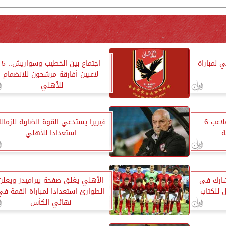
 لمباراة
اجتماع بين الخطيب وسواريش.. 5
لاعبين أفارقة مرشحون للانضمام
للأهلي ‏
غياب محمد شريف عن الملاعب 6
فيريرا يستدعي القوة الضاربة للزمال
ة
استعدادا للأهلي
شارك فى
الأهلي يغلق صفحة بيراميدز ويعلن
 للكتاب
الطوارئ استعدادا لمباراة القمة في
نهائي الكأس