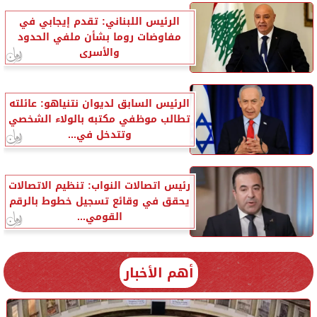
الرئيس اللبناني: تقدم إيجابي في
مفاوضات روما بشأن ملفي الحدود
والأسرى
الرئيس السابق لديوان نتنياهو: عائلته
تطالب موظفي مكتبه بالولاء الشخصي
وتتدخل في...
رئيس اتصالات النواب: تنظيم الاتصالات
يحقق في وقائع تسجيل خطوط بالرقم
القومي...
أهم الأخبار