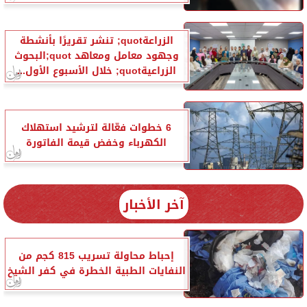
الزراعةquot; تنشر تقريرًا بأنشطة
وجهود معامل ومعاهد quot;البحوث
الزراعيةquot; خلال الأسبوع الأول...
6 خطوات فعّالة لترشيد استهلاك
الكهرباء وخفض قيمة الفاتورة
آخر الأخبار
إحباط محاولة تسريب 815 كجم من
النفايات الطبية الخطرة في كفر الشيخ