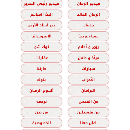
فيديو الزمان
فيديو رئيس التحرير
الزمان الخالد
البث المباشر
خدمات
خير أجناد الأرض
سماء عربية
الانفوجراف
رؤى و أحلام
توك شو
مرأة و طفل
عقارات
سيارات
حارتنا
الأحزاب
بنوك
البرلمان
ألبــوم الزمــان
من القدس
ترجمة
من فلسطين
من نحن
اعلن معنا
الخصوصية