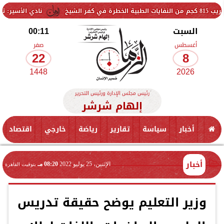
نادي الأسير: تمديد منع زيارات
السبت
00:11
أغسطس
صفر
22
8
1448
2026
رئيس مجلس الإدارة ورئيس التحرير
إلهام شرشر
أخبار
سياسة
تقارير
رياضة
خارجي
اقتصاد
أخبار
الإثنين، 25 يوليو 2022
08:20 مـ
بتوقيت القاهرة
وزير التعليم يوضح حقيقة تدريس