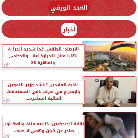
العدد الورقي
أخبار
الأرصاد: الطقس غدا شديد الحرارة
نهارا مائل للحرارة ليلا.. والعظمى
بالقاهرة 36
نقابة الفلاحين تناشد وزير التموين
بالإسراع في صرف باقي المستحقات
المالية المتأخرة...
نقابة الصحفيين: كارنيه فتاة واقعة أوبر
صادر عن كيان وهمي لا صلة...