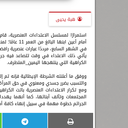
هبة يحيى
أمام أعين ابنه
في الشهر السابع، مرددًا عبارات عنصرية رافض
يأتي ذلك الاعتداء في وقت تتصاعد فيه جرا
الكراهية التي ينتهجها اليمين_المتطرف.
ووفق ما أعلنته الشرطة الإيطالية فإنه تم إ
والتسبب بضرر جسدي ومعنوي في حق المرأة و
ومع تكرار الاعتداءات العنصرية باتت الكراه
المجتمعات وتآلف أبنائها، كما أنهما يهددا
الجرائم خطوة مهمة في سبيل إنهاء كافة أشك