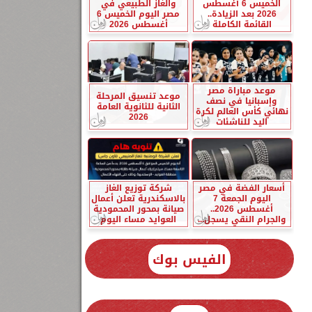
الخميس 6 أغسطس
والغاز الطبيعي في
2026 بعد الزيادة..
مصر اليوم الخميس 6
القائمة الكاملة
أغسطس 2026
موعد مباراة مصر
موعد تنسيق المرحلة
وإسبانيا في نصف
الثانية للثانوية العامة
نهائي كأس العالم لكرة
2026
اليد للناشئات
أسعار الفضة في مصر
شركة توزيع الغاز
اليوم الجمعة 7
بالاسكندرية تعلن أعمال
أغسطس 2026..
صيانة بمحور المحمودية
والجرام النقي يسجل...
العوايد مساء اليوم
الفيس بوك