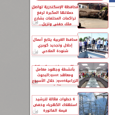
محافظة الإسكندرية تواصل
حملاتها المكبرة لرفع
تراكمات المخلفات بشارع
ملك حفني وتزيل...
محافظ الغربية يتابع أعمال
إحلال وتجديد كوبري
شنودة الملاحي
الزراعةquot; تنشر تقريرًا
بأنشطة وجهود معامل
ومعاهد quot;البحوث
الزراعيةquot; خلال الأسبوع
الأول...
6 خطوات فعّالة لترشيد
استهلاك الكهرباء وخفض
قيمة الفاتورة