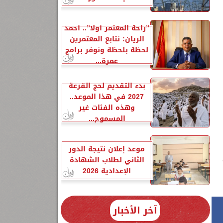
”راحة المعتمر أولًا”.. أحمد
الريان: نتابع المعتمرين
لحظة بلحظة ونوفر برامج
عمرة...
بدء التقديم لحج القرعة
2027 في هذا الموعد..
وهذه الفئات غير
المسموح...
موعد إعلان نتيجة الدور
الثاني لطلاب الشهادة
الإعدادية 2026
آخر الأخبار