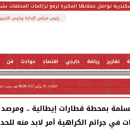
المكبرة لرفع تراكمات المخلفات بشارع ملك حفني وتزيل 150 طنًا من الم
رئيس مجلس الإدارة ورئيس التحرير
ة
تقارير
رياضة
خارجي
اقتصاد
حوادث
فن
الثلاثاء، 26 يوليو 2022
10:26 صـ
بتوقيت الق
سلمة بمحطة قطارات إيطالية .. ومرصد
ت في جرائم الكراهية أمر لابد منه للحد