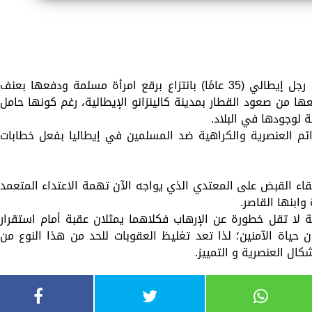
استمرارًا لمسلسل الاعتداءات العنصرية، قام رجل إيطالي (35 عامًا) بانتزاع برقع امرأة مسلمة ودفعها بعنف
ا البالغ من العمر 11 عامًا؛ لمنعها من صعود القطار بمدينة كالينزانو الإيطالية، رغم كونها حامل
ة لوجودها في البلاد.
ئم العنصرية والكراهية ضد المسلمين في إيطاليا بفعل خطابات
لقاء القبض على المعتدي الذي يواجه الآن تهمة الاعتداء المتعمد
ابنها القاصر.
ية لا تقل خطورة عن الإرهاب فكلاهما يمثلان عقبة أمام استقرار
ن حياة الآمنين؛ لذا تعد تغليظ العقوبات للحد من هذا النوع من
ال العنصرية و التمييز.