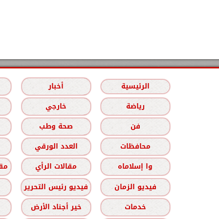
الرئيسية
أخبار
رياضة
خارجي
فن
صحة وطب
محافظات
العدد الورقي
وا إسلاماه
مقالات الرأي
مقا
فيديو الزمان
فيديو رئيس التحرير
خدمات
خير أجناد الأرض