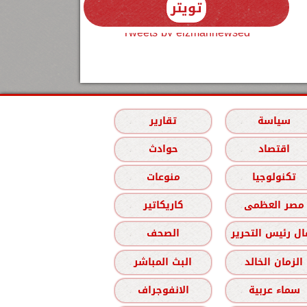
تويتر
Tweets by elzmannewseg
سياسة
تقارير
اقتصاد
حوادث
تكنولوجيا
منوعات
مصر العظمى
كاريكاتير
ل رئيس التحرير
الصحف
الزمان الخالد
البث المباشر
سماء عربية
الانفوجراف