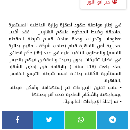
جبر أبو النور
فى إطار مواصلة جهود أجهزة وزارة الداخلية المستمرة
لملاحقة وضبط المحكوم عليهم الهاربين .. فقد أكدت
معلومات وتحريات وحدة مباحث قسم شرطة المقطم
بمديرية أمن القاهرة قيام (صاحب شركة ، مقيم بدائرة
القسم) والمطلوب التنفيذ عليه فى عدد (99) حكم قضائى
فى قضايا "شيكات بدون رصيد" والمقضى فيهم بالحبس
بمدد بلغت (118 سنة ) بالإقامة فى إحدى الشقق
المستأجرة الكائنة بدائرة قسم شرطة التجمع الخامس
بالقاهرة.
⦁ عقب تقنين الإجراءات تم إستهدافه وأمكن ضبطه..
وبمواجهته بالأحكام الصادرة ضده أقر بصحتها.
⦁ تم إتخاذ الإجراءات القانونية.