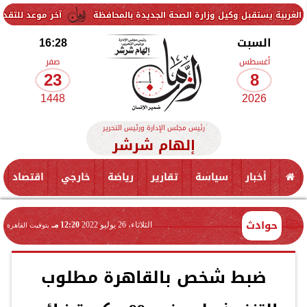
قبل وكيل وزارة الصحة الجديدة بالمحافظة
آخر موعد للتقديم في مدارس STEM 2026.. التعليم تحدد موعد اختبارات ا
السبت
16:28
أغسطس
صفر
23
8
1448
2026
رئيس مجلس الإدارة ورئيس التحرير
إلهام شرشر
أخبار
سياسة
تقارير
رياضة
خارجي
اقتصاد
حوادث
الثلاثاء، 26 يوليو 2022
12:20 مـ
بتوقيت القاهرة
ضبط شخص بالقاهرة مطلوب