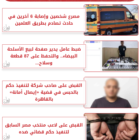
مصرع شخصين وإصابة 6 آخرين في
حادث تصادم بطريق العلمين
ضبط عامل يدير صفحة لبيع الأسلحة
البيضاء.. والتحفظ على 87 قطعة
وسلاح...
القبض على صاحب شركة لتنفيذ حكم
بالحبس في قضية «إيصال أمانة»
بالقاهرة
القبض على لاعب منتخب مصر السابق
لتنفيذ حكم قضائي ضده