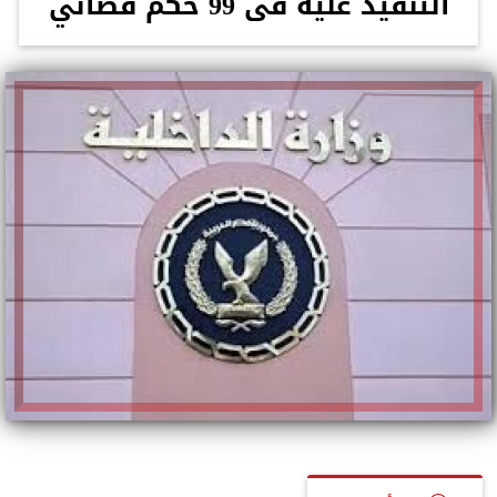
التنفيذ عليه فى 99 حكم قضائي