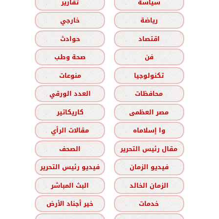
سياسة
تقارير
رياضة
خارجي
اقتصاد
حوادث
فن
صحة وطب
تكنولوجيا
منوعات
محافظات
العدد الورقي
مصر العظمى
كاريكاتير
وا إسلاماه
مقالات الرأي
مقال رئيس التحرير
الصحف
فيديو الزمان
فيديو رئيس التحرير
الزمان الخالد
البث المباشر
خدمات
خير أجناد الأرض