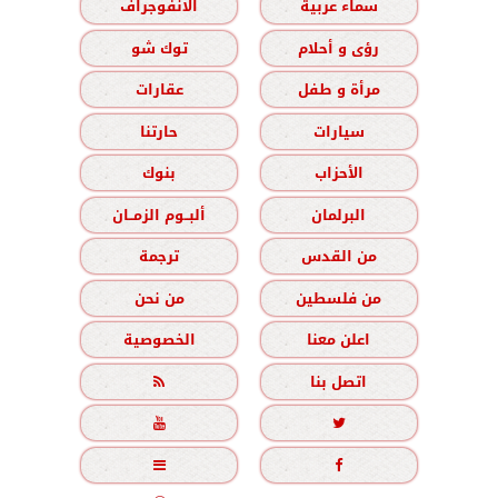
سماء عربية
الانفوجراف
رؤى و أحلام
توك شو
مرأة و طفل
عقارات
سيارات
حارتنا
الأحزاب
بنوك
البرلمان
ألبــوم الزمــان
من القدس
ترجمة
من فلسطين
من نحن
اعلن معنا
الخصوصية
اتصل بنا




