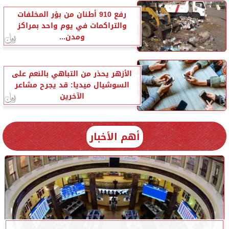
رفع 910 أطنان من بؤر المخلفات
والتراكمات في يوم واحد بمراكز
ومدن...
الأزهر يحذر من التباهي بالنعم على
السوشيال ميديا: قد يجرح مشاعر
الآخرين
أهم الأخبار