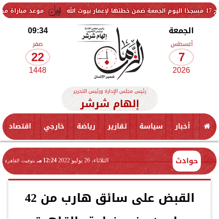
موعد مباراة مصر وإسبانيا ف
الجمعة
09:34
أغسطس
صفر
22
7
1448
2026
رئيس مجلس الإدارة ورئيس التحرير
إلهام شرشر
أخبار
سياسة
تقارير
رياضة
خارجي
اقتصاد
حوادث
الثلاثاء، 26 يوليو 2022
12:24 مـ
بتوقيت القاهرة
القبض على سائق هارب من 42