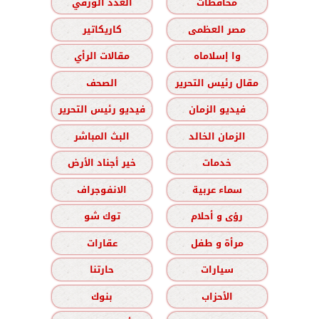
محافظات
العدد الورقي
مصر العظمى
كاريكاتير
وا إسلاماه
مقالات الرأي
مقال رئيس التحرير
الصحف
فيديو الزمان
فيديو رئيس التحرير
الزمان الخالد
البث المباشر
خدمات
خير أجناد الأرض
سماء عربية
الانفوجراف
رؤى و أحلام
توك شو
مرأة و طفل
عقارات
سيارات
حارتنا
الأحزاب
بنوك