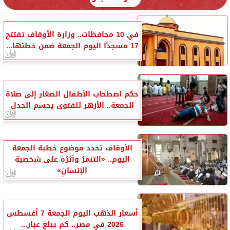
في 10 محافظات.. وزارة الأوقاف تفتتح
17 مسجدًا اليوم الجمعة ضمن خطتها...
حكم اصطحاب الأطفال الصغار إلى صلاة
الجمعة.. الأزهر للفتوى يحسم الجدل
الأوقاف تحدد موضوع خطبة الجمعة
اليوم.. «التنمرُ وأثرُه على شخصيةِ
الإنسانِ»
أسعار الذهب اليوم الجمعة 7 أغسطس
2026 في مصر.. كم يبلغ عيار...