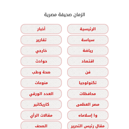
الزمان صحيفة مصرية
الرئيسية
أخبار
سياسة
تقارير
رياضة
خارجي
اقتصاد
حوادث
فن
صحة وطب
تكنولوجيا
منوعات
محافظات
العدد الورقي
مصر العظمى
كاريكاتير
وا إسلاماه
مقالات الرأي
مقال رئيس التحرير
الصحف