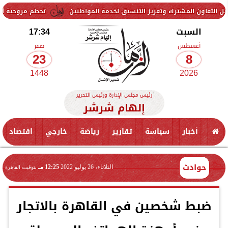
مشترك وتعزيز التنسيق لخدمة المواطنين
تحطم مروحية أثناء مكافحة حر
السبت
17:34
أغسطس
صفر
23
8
1448
2026
رئيس مجلس الإدارة ورئيس التحرير
إلهام شرشر
أخبار
سياسة
تقارير
رياضة
خارجي
اقتصاد
حوادث
الثلاثاء، 26 يوليو 2022
12:25 مـ
بتوقيت القاهرة
ضبط شخصين في القاهرة بالاتجار