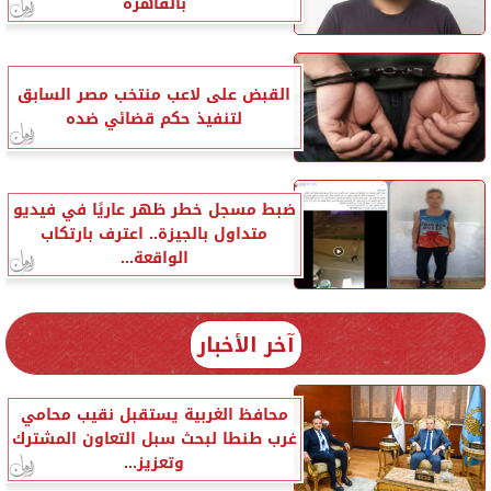
بالقاهرة
القبض على لاعب منتخب مصر السابق
لتنفيذ حكم قضائي ضده
ضبط مسجل خطر ظهر عاريًا في فيديو
متداول بالجيزة.. اعترف بارتكاب
الواقعة...
آخر الأخبار
محافظ الغربية يستقبل نقيب محامي
غرب طنطا لبحث سبل التعاون المشترك
وتعزيز...