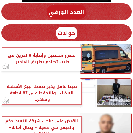
العدد الورقي
حوادث
مصرع شخصين وإصابة 6 آخرين في
حادث تصادم بطريق العلمين
ضبط عامل يدير صفحة لبيع الأسلحة
البيضاء.. والتحفظ على 87 قطعة
وسلاح...
القبض على صاحب شركة لتنفيذ حكم
بالحبس في قضية «إيصال أمانة»