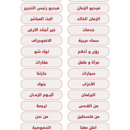
فيديو الزمان
فيديو رئيس التحرير
الزمان الخالد
البث المباشر
خدمات
خير أجناد الأرض
سماء عربية
الانفوجراف
رؤى و أحلام
توك شو
مرأة و طفل
عقارات
سيارات
حارتنا
الأحزاب
بنوك
البرلمان
ألبــوم الزمــان
من القدس
ترجمة
من فلسطين
من نحن
اعلن معنا
الخصوصية