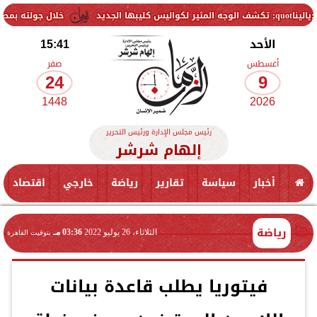
خلال جولته بمطروح: رئيس ال
الأحد
15:41
أغسطس
صفر
24
9
1448
2026
رئيس مجلس الإدارة ورئيس التحرير
إلهام شرشر
أخبار
سياسة
تقارير
رياضة
خارجي
اقتصاد
رياضة
الثلاثاء، 26 يوليو 2022
03:36 مـ
بتوقيت القاهرة
فيتوريا يطلب قاعدة بيانات