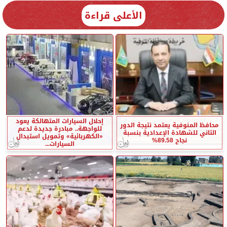
الأعلى قراءة
إحلال السيارات المتهالكة يعود
محافظ المنوفية يعتمد نتيجة الدور
للواجهة.. مبادرة جديدة لدعم
الثاني للشهادة الإعدادية بنسبة
«الكهربائية» وتمويل استبدال
نجاح 89.58%
السيارات...