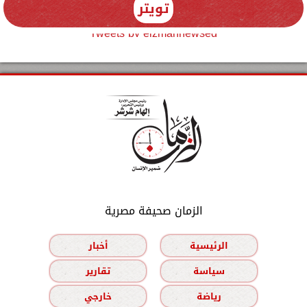
تويتر
Tweets by elzmannewseg
الزمان صحيفة مصرية
الرئيسية
أخبار
سياسة
تقارير
رياضة
خارجي