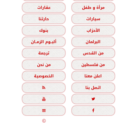
مرأة و طفل
عقارات
سيارات
حارتنا
الأحزاب
بنوك
البرلمان
ألبــوم الزمــان
من القدس
ترجمة
من فلسطين
من نحن
اعلن معنا
الخصوصية
اتصل بنا





جميع الحقوق محفوظة
©