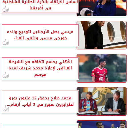
أساس الارتقاء بالكرة الطائرة الشاطئية
في أفريقيا
ميسي يصل الأرجنتين لتوديع والده
خورخي ميسي وتلقي العزاء
الأهلي يحسم اتفاقه مع الشرطة
العراقي لإعارة محمد شريف لمدة
موسم
محمد صلاح يحقق 12 مليون يورو
لطرابزون سبور في 3 أيام.. أرقام...