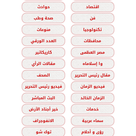
اقتصاد
حوادث
فن
صحة وطب
تكنولوجيا
منوعات
محافظات
العدد الورقي
مصر العظمى
كاريكاتير
وا إسلاماه
مقالات الرأي
مقال رئيس التحرير
الصحف
فيديو الزمان
فيديو رئيس التحرير
الزمان الخالد
البث المباشر
خدمات
خير أجناد الأرض
سماء عربية
الانفوجراف
رؤى و أحلام
توك شو