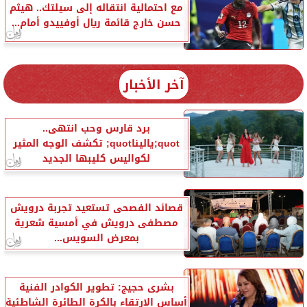
مع احتمالية انتقاله إلى سيلتك.. هيثم
حسن خارج قائمة ريال أوفييدو أمام...
آخر الأخبار
برد قارس وحب انتهى..
quot;ياليناquot; تكشف الوجه المثير
لكواليس كليبها الجديد
قصائد الفصحى تستعيد تجربة درويش
مصطفى درويش في أمسية شعرية
بمعرض السويس...
بشرى حجيج: تطوير الكوادر الفنية
أساس الارتقاء بالكرة الطائرة الشاطئية