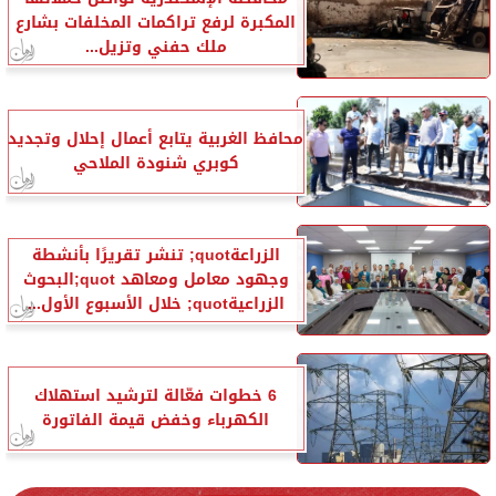
المكبرة لرفع تراكمات المخلفات بشارع
ملك حفني وتزيل...
محافظ الغربية يتابع أعمال إحلال وتجديد
كوبري شنودة الملاحي
الزراعةquot; تنشر تقريرًا بأنشطة
وجهود معامل ومعاهد quot;البحوث
الزراعيةquot; خلال الأسبوع الأول...
6 خطوات فعّالة لترشيد استهلاك
الكهرباء وخفض قيمة الفاتورة