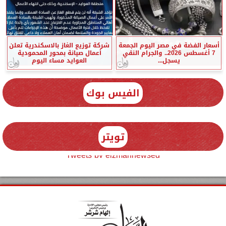
أسعار الفضة في مصر اليوم الجمعة
شركة توزيع الغاز بالاسكندرية تعلن
7 أغسطس 2026.. والجرام النقي
أعمال صيانة بمحور المحمودية
يسجل...
العوايد مساء اليوم
الفيس بوك
تويتر
Tweets by elzmannewseg