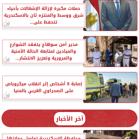
حملات مكبرة لإزالة الإشغالات بأحياء
شرق ووسط والمنتزه ثان بالاسكندرية
تتحفظ على...
مدير أمن سوهاج يتفقد الشوارع
والميادين لمتابعة الحالة الأمنية
والمرورية وتعزيز الانتشار...
إصابة 8 أشخاص إثر انقلاب ميكروباص
على الصحراوي الغربي بالمنيا
آخر الأخبار
محافظة الإسكندرية تواصل حملاتها