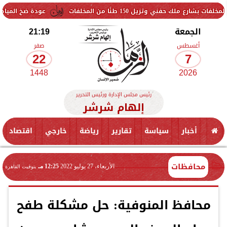
يل 150 طنًا من المخلفات
عودة ضخ المياه تدريجيًا لمناط
الجمعة
21:19
أغسطس
صفر
22
7
1448
2026
رئيس مجلس الإدارة ورئيس التحرير
إلهام شرشر
أخبار
سياسة
تقارير
رياضة
خارجي
اقتصاد
محافظات
الأربعاء، 27 يوليو 2022
12:25 مـ
بتوقيت القاهرة
محافظ المنوفية: حل مشكلة طفح