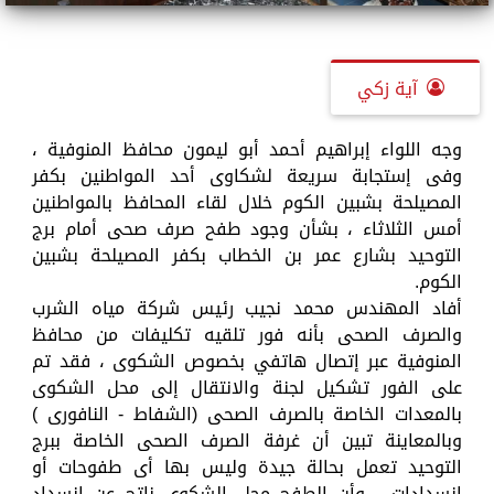
آية زكي
وجه اللواء إبراهيم أحمد أبو ليمون محافظ المنوفية ،
وفى إستجابة سريعة لشكاوى أحد المواطنين بكفر
المصيلحة بشبين الكوم خلال لقاء المحافظ بالمواطنين
أمس الثلاثاء ، بشأن وجود طفح صرف صحى أمام برج
التوحيد بشارع عمر بن الخطاب بكفر المصيلحة بشبين
الكوم.
أفاد المهندس محمد نجيب رئيس شركة مياه الشرب
والصرف الصحى بأنه فور تلقيه تكليفات من محافظ
المنوفية عبر إتصال هاتفي بخصوص الشكوى ، فقد تم
على الفور تشكيل لجنة والانتقال إلى محل الشكوى
بالمعدات الخاصة بالصرف الصحى (الشفاط - النافورى )
وبالمعاينة تبين أن غرفة الصرف الصحى الخاصة ببرج
التوحيد تعمل بحالة جيدة وليس بها أى طفوحات أو
انسدادات ، وأن الطفح محل الشكوى ناتج عن انسداد