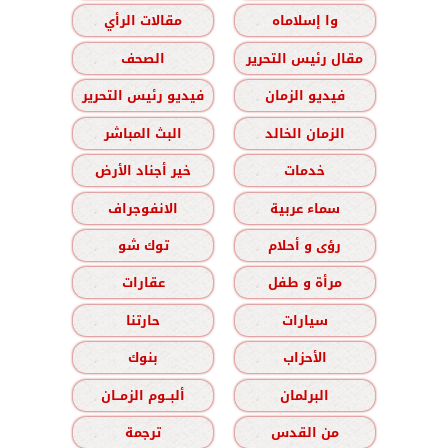
وا إسلاماه
مقالات الرأي
مقال رئيس التحرير
الصحف
فيديو الزمان
فيديو رئيس التحرير
الزمان الخالد
البث المباشر
خدمات
خير أجناد الأرض
سماء عربية
الانفوجراف
رؤى و أحلام
توك شو
مرأة و طفل
عقارات
سيارات
حارتنا
الأحزاب
بنوك
البرلمان
ألبــوم الزمــان
من القدس
ترجمة