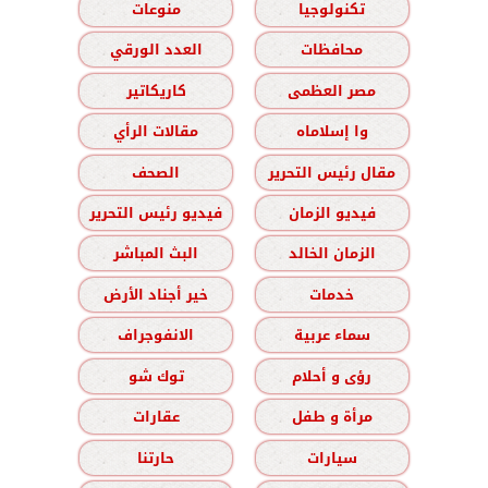
تكنولوجيا
منوعات
محافظات
العدد الورقي
مصر العظمى
كاريكاتير
وا إسلاماه
مقالات الرأي
مقال رئيس التحرير
الصحف
فيديو الزمان
فيديو رئيس التحرير
الزمان الخالد
البث المباشر
خدمات
خير أجناد الأرض
سماء عربية
الانفوجراف
رؤى و أحلام
توك شو
مرأة و طفل
عقارات
سيارات
حارتنا