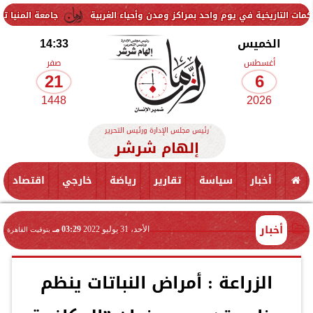
جامعة المنيا تواصل استقبال
الخميس
14:33
أغسطس
صفر
21
6
1448
2026
رئيس مجلس الإدارة ورئيس التحرير
إلهام شرشر
أخبار
سياسة
تقارير
رياضة
خارجي
اقتصاد
أخبار
الأحد، 31 يوليو 2022
03:29 مـ
بتوقيت القاهرة
الزراعة : أمراض النباتات ينظم