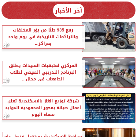
آخر الأخبار
رفع 935 طنًا من بؤر المخلفات
والتراكمات التاريخية في يوم واحد
بمراكز...
المركزي لمتبقيات المبيدات يطلق
البرنامج التدريبي الصيفي لطلاب
الجامعات في مجال...
شركة توزيع الغاز بالاسكندرية تعلن
أعمال صيانة بمحور المحمودية العوايد
مساء اليوم
محافظ الإسكندرية يستقبل قنصل عام