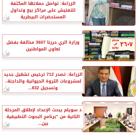
الزراعة: تواصل حملاتها المكثفة
للتفتيش على مراكز بيع وتداول
المستحضرات البيطرية
وزارة الري حررنا 3607 مخالفة بفضل
تعاون المواطنين
الزراعة: تصدر 712 ترخيص تشغيل جديد
لمشروعات الثروة الحيوانية والداجنة..
وتسجيل 832...
د سويلم يبحث الإعداد لإطلاق المرحلة
الثانية من ”برنامج البحوث التطبيقية
بين...