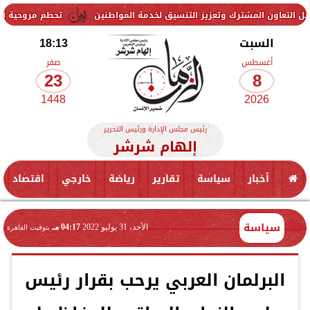
شترك وتعزيز التنسيق لخدمة المواطنين
تحطم مروحية أثناء مكافحة حريق
السبت
18:13
أغسطس
صفر
23
8
1448
2026
رئيس مجلس الإدارة ورئيس التحرير
إلهام شرشر
أخبار
سياسة
تقارير
رياضة
خارجي
اقتصاد
سياسة
الأحد، 31 يوليو 2022
04:17 مـ
بتوقيت القاهرة
البرلمان العربي يرحب بقرار رئيس