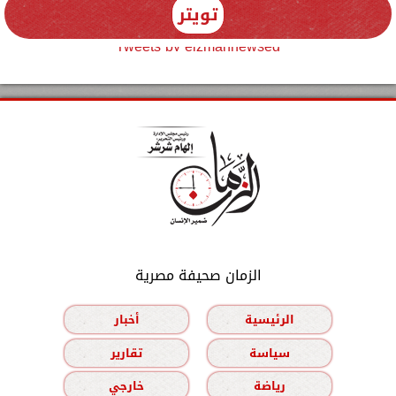
تويتر
Tweets by elzmannewseg
الزمان صحيفة مصرية
الرئيسية
أخبار
سياسة
تقارير
رياضة
خارجي