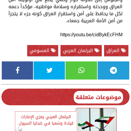
العراق ووحدته واستقراره وسلامة مواطنيه، مؤكداً دعمه
لكل ما يحافظ على أمن واستقرار العراق كونه جزء لا يتجزأ
من أمن الأمة العربية جمعاء.
https://youtu.be/cidBykEcFHM
العراق
البرلمان العربي
العسومي
موضوعات متعلقة
البرلمان العربي يعزي الإمارات
قيادة وشعبا في ضحايا السيول