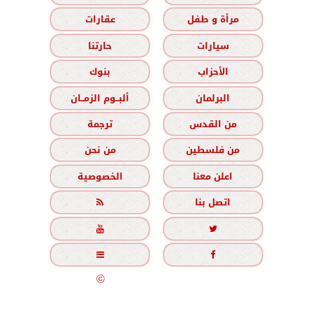
مرأة و طفل
عقارات
سيارات
حارتنا
الأحزاب
بنوك
البرلمان
ألبــوم الزمــان
من القدس
ترجمة
من فلسطين
من نحن
اعلن معنا
الخصوصية
اتصل بنا





جميع الحقوق محفوظة
©