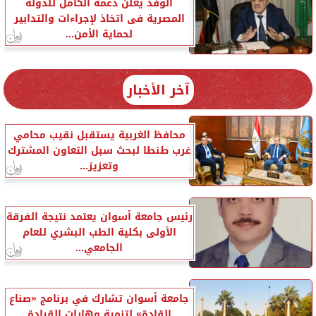
الوفد يعلن دعمه الكامل للدولة
المصرية فى اتخاذ لإجراءات والتدابير
لحماية الأمن...
آخر الأخبار
محافظ الغربية يستقبل نقيب محامي
غرب طنطا لبحث سبل التعاون المشترك
وتعزيز...
رئيس جامعة أسوان يعتمد نتيجة الفرقة
الأولى بكلية الطب البشري للعام
الجامعي...
جامعة أسوان تشارك في برنامج «صناع
القادة» لتنمية مهارات القيادة