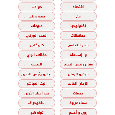
اقتصاد
حوادث
فن
صحة وطب
تكنولوجيا
منوعات
محافظات
العدد الورقي
مصر العظمى
كاريكاتير
وا إسلاماه
مقالات الرأي
مقال رئيس التحرير
الصحف
فيديو الزمان
فيديو رئيس التحرير
الزمان الخالد
البث المباشر
خدمات
خير أجناد الأرض
سماء عربية
الانفوجراف
رؤى و أحلام
توك شو