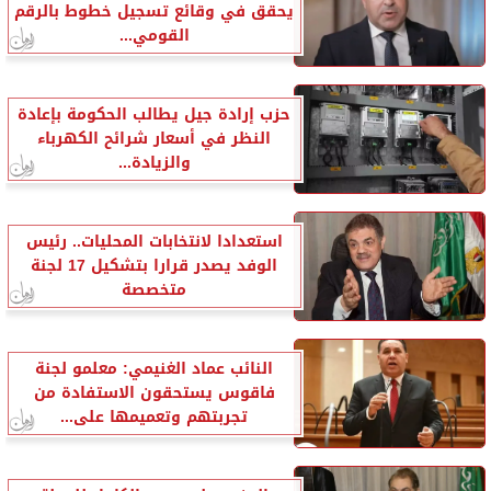
يحقق في وقائع تسجيل خطوط بالرقم
القومي...
حزب إرادة جيل يطالب الحكومة بإعادة
النظر في أسعار شرائح الكهرباء
والزيادة...
استعدادا لانتخابات المحليات.. رئيس
الوفد يصدر قرارا بتشكيل 17 لجنة
متخصصة
النائب عماد الغنيمي: معلمو لجنة
فاقوس يستحقون الاستفادة من
تجربتهم وتعميمها على...