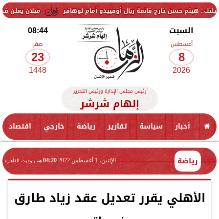
 حسن خارج قائمة ريال أوفييدو أمام لوهافر
ميلان يعلن فسخ عقد إسماعي
السبت
08:44
أغسطس
صفر
23
8
1448
2026
رئيس مجلس الإدارة ورئيس التحرير
إلهام شرشر
أخبار
سياسة
تقارير
رياضة
خارجي
اقتصاد
رياضة
الإثنين، 1 أغسطس 2022
04:20 مـ
بتوقيت القاهرة
الأهلي يقرر تعديل عقد زياد طارق