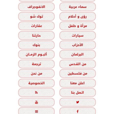
سماء عربية
الانفوجراف
رؤى و أحلام
توك شو
مرأة و طفل
عقارات
سيارات
حارتنا
الأحزاب
بنوك
البرلمان
ألبــوم الزمــان
من القدس
ترجمة
من فلسطين
من نحن
اعلن معنا
الخصوصية
اتصل بنا




