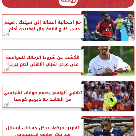
مع احتمالية انتقاله إلى سيلتك.. هيثم
حسن خارج قائمة ريال أوفييدو أمام...
الكشف عن شروط الزمالك للموافقة
على عرض شباب الأهلي لضم بيزيرا
تشابي ألونسو يحسم موقف تشيلسي
من التعاقد مع ديوجو كوستا
تقارير: باركولا يدخل حسابات أرسنال
بعد تعثر صفقة فينيسيوس