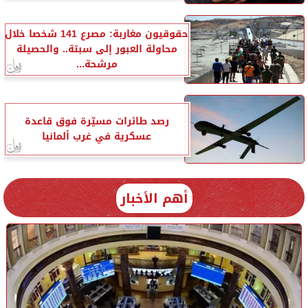
حقوقيون مغاربة: مصرع 141 شخصا خلال
محاولة العبور إلى سبتة.. والحصيلة
مرشحة...
رصد طائرات مسيّرة فوق قاعدة
عسكرية في غرب ألمانيا
أهم الأخبار