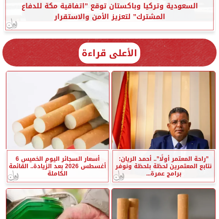
السعودية وتركيا وباكستان توقع ”اتفاقية مكة للدفاع
المشترك” لتعزيز الأمن والاستقرار
الأعلى قراءة
”راحة المعتمر أولًا”.. أحمد الريان:
أسعار السجائر اليوم الخميس 6
نتابع المعتمرين لحظة بلحظة ونوفر
أغسطس 2026 بعد الزيادة.. القائمة
برامج عمرة...
الكاملة