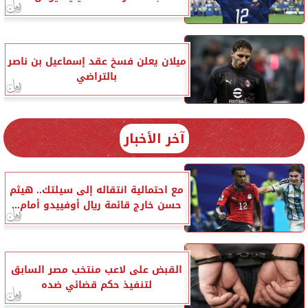
ميلان يعلن فسخ عقد إسماعيل بن ناصر
بالتراضي
آخر الأخبار
مع احتمالية انتقاله إلى سيلتك.. هيثم
حسن خارج قائمة ريال أوفييدو أمام...
القبض على لاعب منتخب مصر السابق
لتنفيذ حكم قضائي ضده