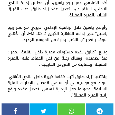
أكد الإعلامي عمر ربيع ياسين، أن مجلس إدارة النادي
الأهلي، استقر على تعديل عقد زياد طارق لاعب الفريق
الشاب بالفترة المقبلة.
وأوضح ياسين خلال برنامجه الإذاعي "ديربي مع عمر ربيع
ياسين" على إذاعة القاهرة الكبرى 102.2 FM، أن الأهلي
سوف يرفع راتب اللاعب بداية من الموسم الجديد.
وتابع: "طارق يقدم مستويات مميزة داخل القلعة الحمراء
منذ تصعيده، وهناك رغبة من أجل الحفاظ عليه بالفترة
المقبلة، وحمايته من العروض الخارجية".
واختتم: "زياد طارق أثبت كفاءة كبيرة داخل النادي الأهلي،
سواء مع موسيماني أو سامي قمصان بالإدارات الفنية
السابقة، وهو ما جعل الإدارة تسعى لتعديل عقده ورفع
راتبه الفترة المقبلة".