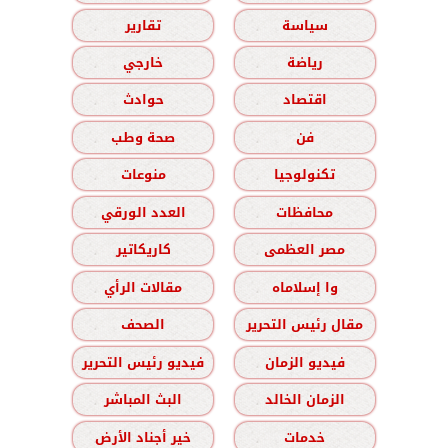
سياسة
تقارير
رياضة
خارجي
اقتصاد
حوادث
فن
صحة وطب
تكنولوجيا
منوعات
محافظات
العدد الورقي
مصر العظمى
كاريكاتير
وا إسلاماه
مقالات الرأي
مقال رئيس التحرير
الصحف
فيديو الزمان
فيديو رئيس التحرير
الزمان الخالد
البث المباشر
خدمات
خير أجناد الأرض