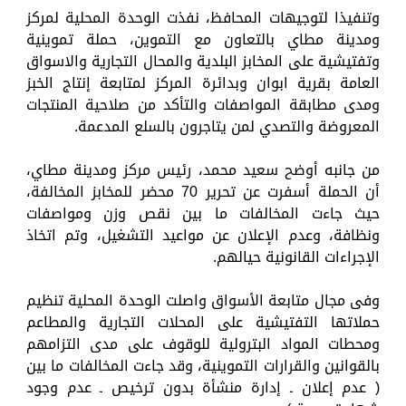
وتنفيذا لتوجيهات المحافظ، نفذت الوحدة المحلية لمركز
ومدينة مطاي بالتعاون مع التموين، حملة تموينية
وتفتيشية على المخابز البلدية والمحال التجارية والاسواق
العامة بقرية ابوان وبدائرة المركز لمتابعة إنتاج الخبز
ومدى مطابقة المواصفات والتأكد من صلاحية المنتجات
المعروضة والتصدي لمن يتاجرون بالسلع المدعمة.
من جانبه أوضح سعيد محمد، رئيس مركز ومدينة مطاي،
أن الحملة أسفرت عن تحرير 70 محضر للمخابز المخالفة،
حيث جاءت المخالفات ما بين نقص وزن ومواصفات
ونظافة، وعدم الإعلان عن مواعيد التشغيل، وتم اتخاذ
الإجراءات القانونية حيالهم.
وفى مجال متابعة الأسواق واصلت الوحدة المحلية تنظيم
حملاتها التفتيشية على المحلات التجارية والمطاعم
ومحطات المواد البترولية للوقوف على مدى التزامهم
بالقوانين والقرارات التموينية، وقد جاءت المخالفات ما بين
( عدم إعلان ـ إدارة منشأة بدون ترخيص ـ عدم وجود