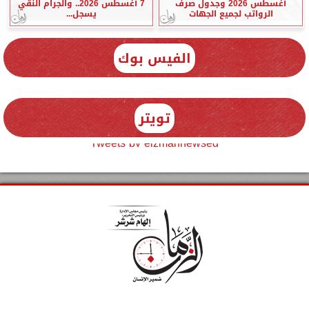
أغسطس 2026 وجدول صرف
7 أغسطس 2026.. والجرام النقي
الرواتب لجميع الجهات
يسجل...
الفيس بوك
تويتر
Tweets by elzmannewseg