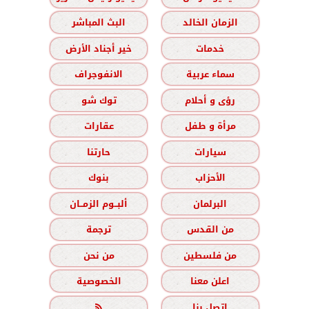
الزمان الخالد
البث المباشر
خدمات
خير أجناد الأرض
سماء عربية
الانفوجراف
رؤى و أحلام
توك شو
مرأة و طفل
عقارات
سيارات
حارتنا
الأحزاب
بنوك
البرلمان
ألبــوم الزمــان
من القدس
ترجمة
من فلسطين
من نحن
اعلن معنا
الخصوصية
اتصل بنا
