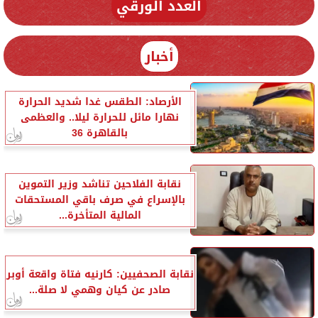
العدد الورقي
أخبار
الأرصاد: الطقس غدا شديد الحرارة
نهارا مائل للحرارة ليلا.. والعظمى
بالقاهرة 36
نقابة الفلاحين تناشد وزير التموين
بالإسراع في صرف باقي المستحقات
المالية المتأخرة...
نقابة الصحفيين: كارنيه فتاة واقعة أوبر
صادر عن كيان وهمي لا صلة...