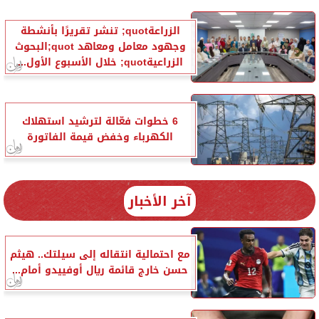
الزراعةquot; تنشر تقريرًا بأنشطة
وجهود معامل ومعاهد quot;البحوث
الزراعيةquot; خلال الأسبوع الأول...
6 خطوات فعّالة لترشيد استهلاك
الكهرباء وخفض قيمة الفاتورة
آخر الأخبار
مع احتمالية انتقاله إلى سيلتك.. هيثم
حسن خارج قائمة ريال أوفييدو أمام...