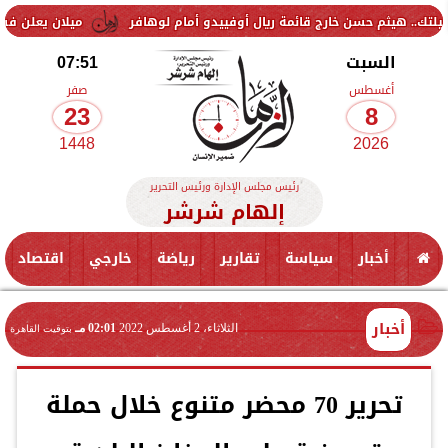
 حسن خارج قائمة ريال أوفييدو أمام لوهافر
ميلان يعلن فسخ عقد إسماعي
السبت
07:51
أغسطس
صفر
23
8
1448
2026
رئيس مجلس الإدارة ورئيس التحرير
إلهام شرشر
أخبار
سياسة
تقارير
رياضة
خارجي
اقتصاد
أخبار
الثلاثاء، 2 أغسطس 2022
02:01 مـ
بتوقيت القاهرة
تحرير 70 محضر متنوع خلال حملة