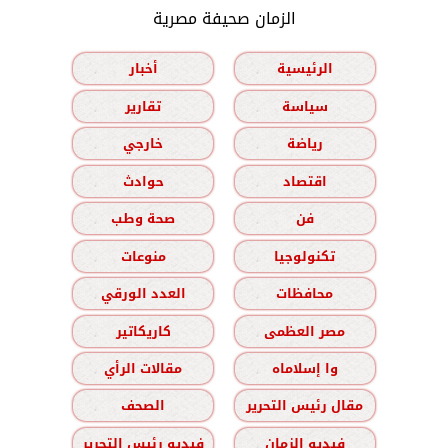
الزمان صحيفة مصرية
الرئيسية
أخبار
سياسة
تقارير
رياضة
خارجي
اقتصاد
حوادث
فن
صحة وطب
تكنولوجيا
منوعات
محافظات
العدد الورقي
مصر العظمى
كاريكاتير
وا إسلاماه
مقالات الرأي
مقال رئيس التحرير
الصحف
فيديو الزمان
فيديو رئيس التحرير