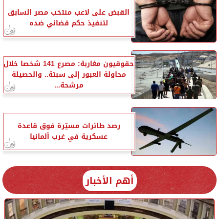
القبض على لاعب منتخب مصر السابق
لتنفيذ حكم قضائي ضده
حقوقيون مغاربة: مصرع 141 شخصا خلال
محاولة العبور إلى سبتة.. والحصيلة
مرشحة...
رصد طائرات مسيّرة فوق قاعدة
عسكرية في غرب ألمانيا
أهم الأخبار