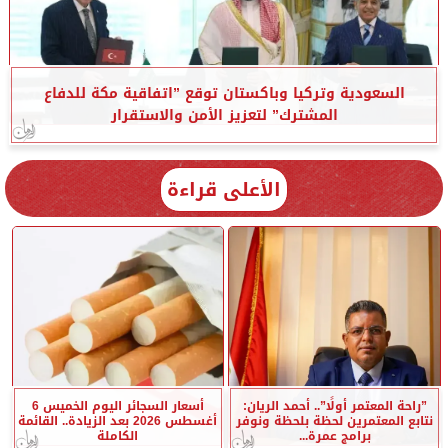
السعودية وتركيا وباكستان توقع ”اتفاقية مكة للدفاع
المشترك” لتعزيز الأمن والاستقرار
الأعلى قراءة
”راحة المعتمر أولًا”.. أحمد الريان:
أسعار السجائر اليوم الخميس 6
نتابع المعتمرين لحظة بلحظة ونوفر
أغسطس 2026 بعد الزيادة.. القائمة
برامج عمرة...
الكاملة