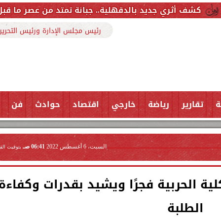
جديد بالدقهلية.. جبانة تمتد من عصر ما قبل الأسرات حتى ا
رئيس مجلس الإدارة ورئيس التحرير
ة
تقارير
رياضة
خارجي
اقتصاد
حوادث
فن
السبت، 6 أغسطس 2022
06:41 صـ
بتوقيت الق
ة الحربية فجرًا ويشيد بقدرات وكفاءة
الطلبة