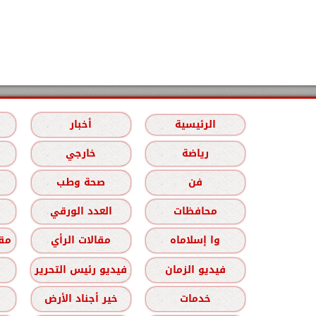
الرئيسية
أخبار
رياضة
خارجي
فن
صحة وطب
محافظات
العدد الورقي
وا إسلاماه
مقالات الرأي
مقا
فيديو الزمان
فيديو رئيس التحرير
خدمات
خير أجناد الأرض