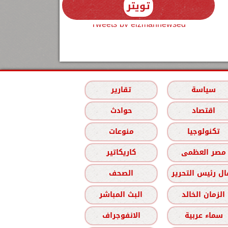
تويتر
Tweets by elzmannewseg
سياسة
تقارير
اقتصاد
حوادث
تكنولوجيا
منوعات
مصر العظمى
كاريكاتير
ل رئيس التحرير
الصحف
الزمان الخالد
البث المباشر
سماء عربية
الانفوجراف