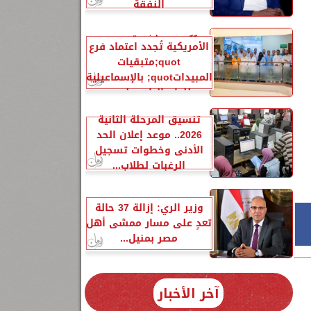
النفقة
الزراعةquot;:هيئة A2LA
الأمريكية تُجدد اعتماد فرع
quot;متبقيات
المبيداتquot; بالإسماعيلية
للعام الرابع على...
تنسيق المرحلة الثانية
2026.. موعد إعلان الحد
الأدنى وخطوات تسجيل
الرغبات لطلاب...
وزير الري: إزالة 37 حالة
تعدٍ على مسار ممشى أهل
مصر بمنيل...
آخر الأخبار