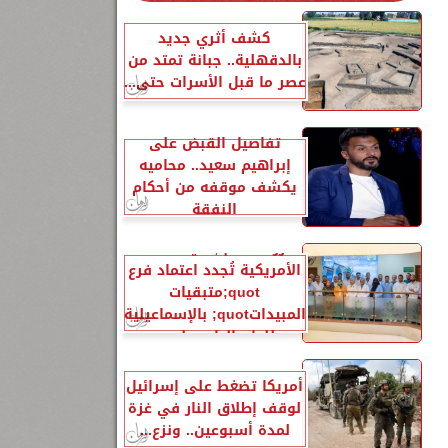
كشف أثري جديد
بالدقهلية.. جبانة تمتد من
عصر ما قبل الأسرات حتى...
تفاصيل القبض على
إبراهيم سعيد.. محاميه
يكشف موقفه من أحكام
النفقة
الزراعةquot;:هيئة A2LA
الأمريكية تُجدد اعتماد فرع
quot;متبقيات
المبيداتquot; بالإسماعيلية
للعام الرابع على...
أمريكا تضغط على إسرائيل
لوقف إطلاق النار في غزة
لمدة أسبوعين.. ونزع...