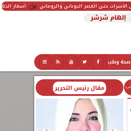
لعصر اليوناني والروماني
أسعار الذهب اليوم السبت 8 أغسطس 2026.. عيار 21 يقفز 100 جنيه ويسجل 6090 جنيهً
إلهام شرشر
صحة وطب
تكنولوجيا
منوعات
محافظات
مقال رئيس التحرير
اهرة