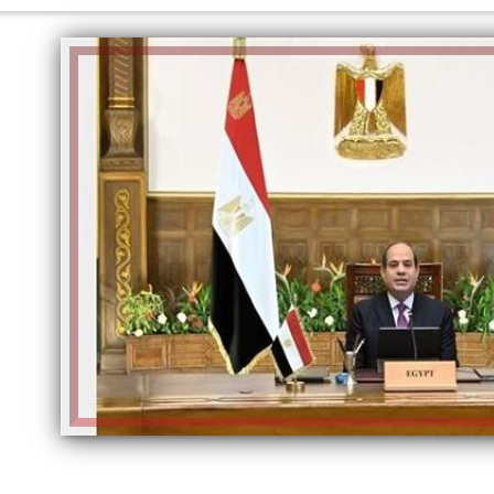
الكاتبة إلهام شرشر تهنئ الرئيس
السيسي بعيد ميلاده وتُشيد بجهوده
إلهام شرشر تكتب: دي مبقتش كورة..
في بناء الدولة
دي سياسة