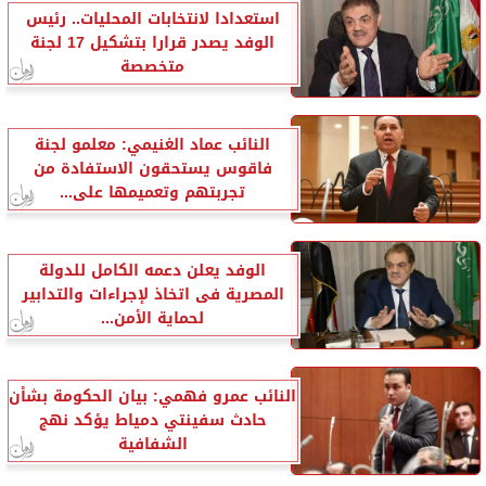
استعدادا لانتخابات المحليات.. رئيس
الوفد يصدر قرارا بتشكيل 17 لجنة
متخصصة
النائب عماد الغنيمي: معلمو لجنة
فاقوس يستحقون الاستفادة من
تجربتهم وتعميمها على...
الوفد يعلن دعمه الكامل للدولة
المصرية فى اتخاذ لإجراءات والتدابير
لحماية الأمن...
النائب عمرو فهمي: بيان الحكومة بشأن
حادث سفينتي دمياط يؤكد نهج
الشفافية