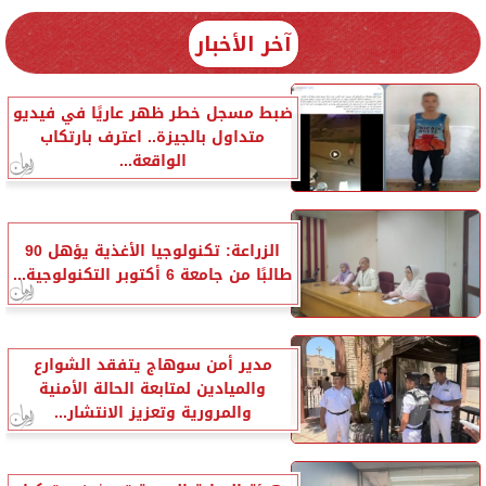
آخر الأخبار
ضبط مسجل خطر ظهر عاريًا في فيديو
متداول بالجيزة.. اعترف بارتكاب
الواقعة...
الزراعة: تكنولوجيا الأغذية يؤهل 90
طالبًا من جامعة 6 أكتوبر التكنولوجية...
مدير أمن سوهاج يتفقد الشوارع
والميادين لمتابعة الحالة الأمنية
والمرورية وتعزيز الانتشار...