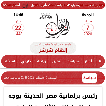
اعترف بارتكاب الواقعة تحت تأثير الكحول
أسعار الفاكهة اليوم الجمعة 7 أغسطس 2026 في الأسواق.. الموز بكام
الجمعة
14:46
أغسطس
صفر
22
7
1448
2026
رئيس مجلس الإدارة ورئيس التحرير
إلهام شرشر
أخبار
سياسة
تقارير
رياضة
خارجي
اقتصاد
سياسة
السبت، 6 أغسطس 2022
02:39 مـ
بتوقيت القاهرة
رئيس برلمانية مصر الحديثة يوجه