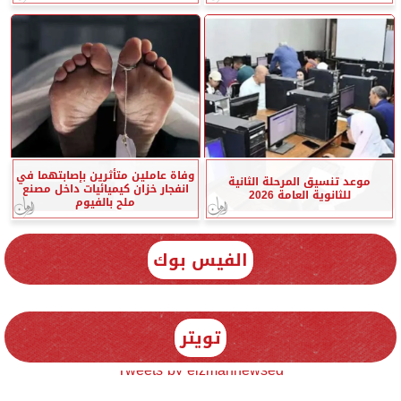
وفاة عاملين متأثرين بإصابتهما في
موعد تنسيق المرحلة الثانية
انفجار خزان كيميائيات داخل مصنع
للثانوية العامة 2026
ملح بالفيوم
الفيس بوك
تويتر
Tweets by elzmannewseg