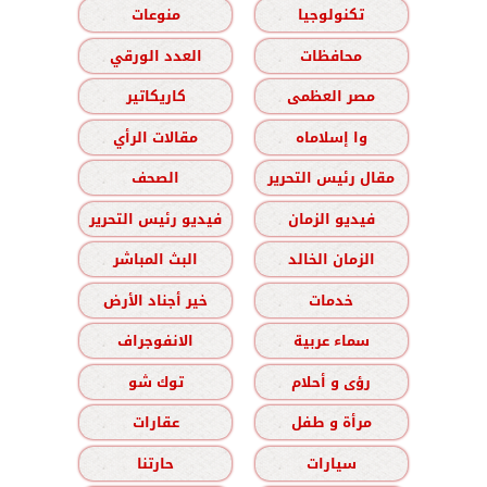
تكنولوجيا
منوعات
محافظات
العدد الورقي
مصر العظمى
كاريكاتير
وا إسلاماه
مقالات الرأي
مقال رئيس التحرير
الصحف
فيديو الزمان
فيديو رئيس التحرير
الزمان الخالد
البث المباشر
خدمات
خير أجناد الأرض
سماء عربية
الانفوجراف
رؤى و أحلام
توك شو
مرأة و طفل
عقارات
سيارات
حارتنا