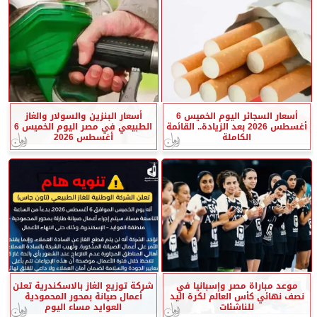
أسعار السجائر اليوم الخميس 6
أسعار البنزين والسولار والغاز
أغسطس 2026 بعد الزيادة.. القائمة
الطبيعي في مصر اليوم الخميس 6
الكاملة
أغسطس 2026
موعد مباراة مصر وإسبانيا في
شركة توزيع الغاز بالاسكندرية تعلن
نصف نهائي كأس العالم لكرة اليد
أعمال صيانة بمحور المحمودية
للناشئات
العوايد مساء اليوم