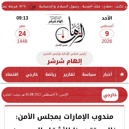
ح» ملك المحبة.. رسول السلام والإنسانية
3070 فرصة عمل جديدة بالقطاع الخاص.. وظائف برواتب تصل إلى 9500 جنيه
الأحد
09:13
أغسطس
صفر
24
9
1448
2026
رئيس مجلس الإدارة ورئيس التحرير
إلهام شرشر
أخبار
سياسة
تقارير
رياضة
خارجي
اقتصاد
خارجي
الإثنين، 8 أغسطس 2022
11:10 مـ
بتوقيت القاهرة
مندوب الإمارات بمجلس الأمن: