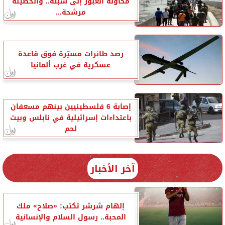
محاولة العبور إلى سبتة.. والحصيلة
مرشحة...
رصد طائرات مسيّرة فوق قاعدة
عسكرية في غرب ألمانيا
إصابة 6 فلسطينيين بينهم مسعفان
باعتداءات إسرائيلية في نابلس وبيت
لحم
آخر الأخبار
إلهام شرشر تكتب: «صلاح» ملك
المحبة.. رسول السلام والإنسانية