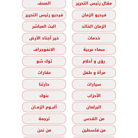
مقال رئيس التحرير
الصحف
فيديو الزمان
فيديو رئيس التحرير
الزمان الخالد
البث المباشر
خدمات
خير أجناد الأرض
سماء عربية
الانفوجراف
رؤى و أحلام
توك شو
مرأة و طفل
عقارات
سيارات
حارتنا
الأحزاب
بنوك
البرلمان
ألبــوم الزمــان
من القدس
ترجمة
من فلسطين
من نحن