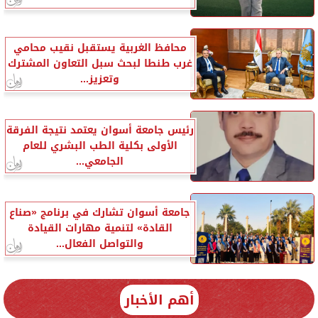
محافظ الغربية يستقبل نقيب محامي
غرب طنطا لبحث سبل التعاون المشترك
وتعزيز...
رئيس جامعة أسوان يعتمد نتيجة الفرقة
الأولى بكلية الطب البشري للعام
الجامعي...
جامعة أسوان تشارك في برنامج «صناع
القادة» لتنمية مهارات القيادة
والتواصل الفعال...
أهم الأخبار