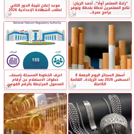
”راحة المعتمر أولًا”.. أحمد الريان:
موعد إعلان نتيجة الدور الثاني
نتابع المعتمرين لحظة بلحظة ونوفر
لطلاب الشهادة الإعدادية 2026
برامج عمرة...
أسعار السجائر اليوم الجمعة 8
اعرف الخطوط المسجلة باسمك..
أغسطس 2026 بعد الزيادة.. القائمة
خطوات الاستعلام عن أرقام
الكاملة
المحمول المرتبطة بالرقم القومي