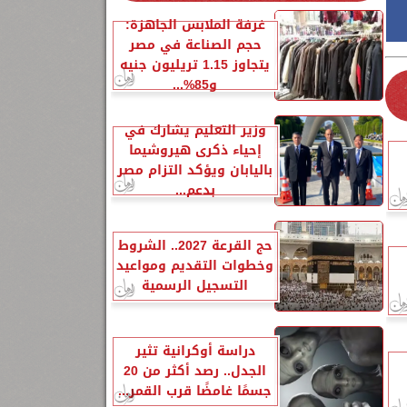
غرفة الملابس الجاهزة:
حجم الصناعة في مصر
يتجاوز 1.15 تريليون جنيه
و85%...
وزير التعليم يشارك في
إحياء ذكرى هيروشيما
باليابان ويؤكد التزام مصر
بدعم...
حج القرعة 2027.. الشروط
وخطوات التقديم ومواعيد
التسجيل الرسمية
دراسة أوكرانية تثير
الجدل.. رصد أكثر من 20
جسمًا غامضًا قرب القمر...