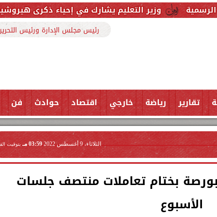
ير التعليم يشارك في إحياء ذكرى هيروشيما باليابان ويؤكد 
رئيس مجلس الإدارة ورئيس التحرير
ة
تقارير
رياضة
خارجي
اقتصاد
حوادث
فن
الثلاثاء، 9 أغسطس 2022
03:59 مـ
بتوقيت الق
ر البورصة بختام تعاملات منتصف جلسات
الأسبوع