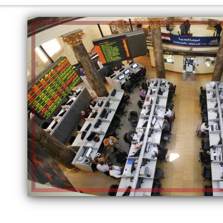
الكاتبة إلهام شرشر تهنئ الرئيس
السيسي بعيد ميلاده وتُشيد بجهوده
إلهام شرشر تكتب: دي مبقتش كورة..
في بناء الدولة
دي سياسة