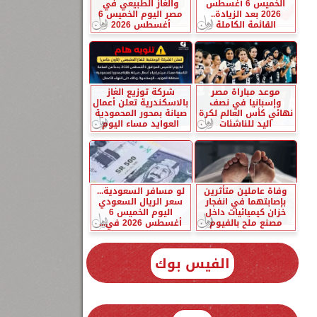
الخميس 6 أغسطس
والغاز الطبيعي في
2026 بعد الزيادة..
مصر اليوم الخميس 6
القائمة الكاملة
أغسطس 2026
موعد مباراة مصر
شركة توزيع الغاز
وإسبانيا في نصف
بالاسكندرية تعلن أعمال
نهائي كأس العالم لكرة
صيانة بمحور المحمودية
اليد للناشئات
العوايد مساء اليوم
وفاة عاملين متأثرين
لو مسافر السعودية...
بإصابتهما في انفجار
سعر الريال السعودي
خزان كيميائيات داخل
اليوم الخميس 6
مصنع ملح بالفيوم
أغسطس 2026 في...
الفيس بوك