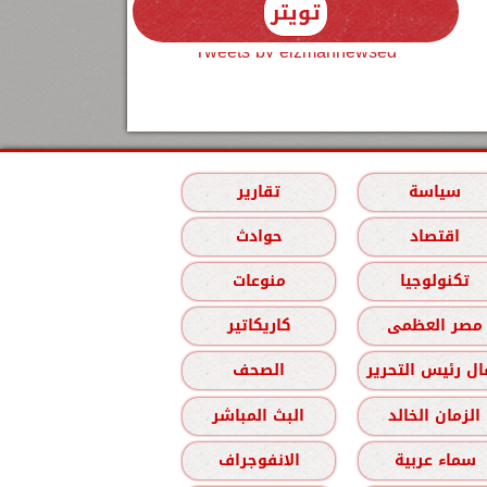
تويتر
Tweets by elzmannewseg
سياسة
تقارير
اقتصاد
حوادث
تكنولوجيا
منوعات
مصر العظمى
كاريكاتير
ل رئيس التحرير
الصحف
الزمان الخالد
البث المباشر
سماء عربية
الانفوجراف