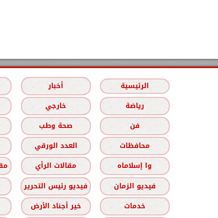
الرئيسية
أخبار
رياضة
خارجي
فن
صحة وطب
محافظات
العدد الورقي
وا إسلاماه
مقالات الرأي
مقا
فيديو الزمان
فيديو رئيس التحرير
خدمات
خير أجناد الأرض