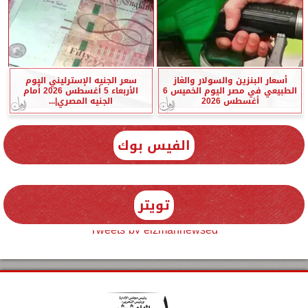
أسعار البنزين والسولار والغاز
سعر الجنيه الإسترليني اليوم
الطبيعي في مصر اليوم الخميس 6
الأربعاء 5 أغسطس 2026 أمام
أغسطس 2026
الجنيه المصري|...
الفيس بوك
تويتر
Tweets by elzmannewseg