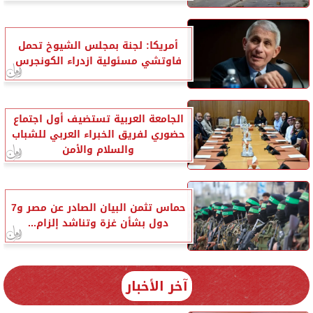
أمريكا: لجنة بمجلس الشيوخ تحمل
فاوتشي مسئولية ازدراء الكونجرس
الجامعة العربية تستضيف أول اجتماع
حضوري لفريق الخبراء العربي للشباب
والسلام والأمن
حماس تثمن البيان الصادر عن مصر و7
دول بشأن غزة وتناشد إلزام...
آخر الأخبار