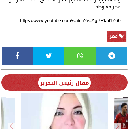
مصر مغلوطة.
https://www.youtube.com/watch?v=AgBRk5I1Z60
مصر
مقال رئيس التحرير