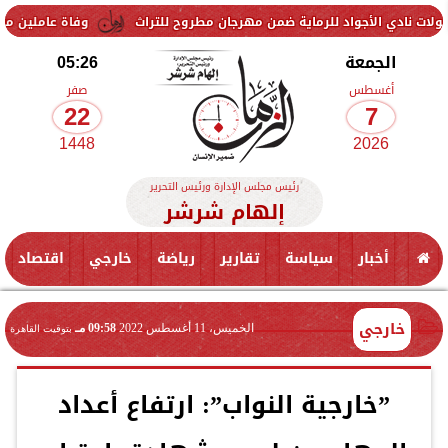
أجواد للرماية ضمن مهرجان مطروح للتراث
وفاة عاملين متأثرين بإصابته
الجمعة
05:26
أغسطس
صفر
22
7
1448
2026
رئيس مجلس الإدارة ورئيس التحرير
إلهام شرشر
أخبار
سياسة
تقارير
رياضة
خارجي
اقتصاد
خارجي
الخميس، 11 أغسطس 2022
09:58 مـ
بتوقيت القاهرة
”خارجية النواب”: ارتفاع أعداد