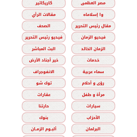
مصر العظمى
كاريكاتير
وا إسلاماه
مقالات الرأي
مقال رئيس التحرير
الصحف
فيديو الزمان
فيديو رئيس التحرير
الزمان الخالد
البث المباشر
خدمات
خير أجناد الأرض
سماء عربية
الانفوجراف
رؤى و أحلام
توك شو
مرأة و طفل
عقارات
سيارات
حارتنا
الأحزاب
بنوك
البرلمان
ألبــوم الزمــان