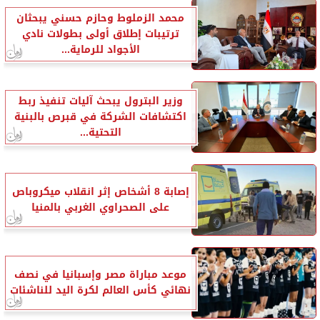
محمد الزملوط وحازم حسني يبحثان
ترتيبات إطلاق أولى بطولات نادي
الأجواد للرماية...
وزير البترول يبحث آليات تنفيذ ربط
اكتشافات الشركة في قبرص بالبنية
التحتية...
إصابة 8 أشخاص إثر انقلاب ميكروباص
على الصحراوي الغربي بالمنيا
موعد مباراة مصر وإسبانيا في نصف
نهائي كأس العالم لكرة اليد للناشئات