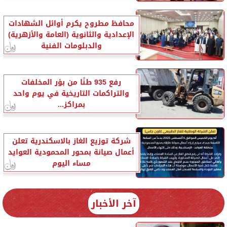
محافظ مطروح يكرم أوائل الشهادات
الإعدادية والثانوية (العامة والأزهرية)
والدبلومات الفنية
رفع 935 طنًا من بؤر المخلفات
والتراكمات التاريخية في يوم واحد
بمراكز...
شركة توزيع الغاز بالاسكندرية تعلن
أعمال صيانة بمحور المحمودية العوايد
مساء اليوم
آخر الأخبار