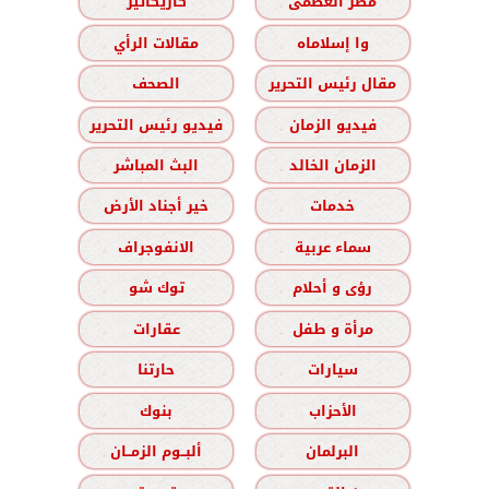
مصر العظمى
كاريكاتير
وا إسلاماه
مقالات الرأي
مقال رئيس التحرير
الصحف
فيديو الزمان
فيديو رئيس التحرير
الزمان الخالد
البث المباشر
خدمات
خير أجناد الأرض
سماء عربية
الانفوجراف
رؤى و أحلام
توك شو
مرأة و طفل
عقارات
سيارات
حارتنا
الأحزاب
بنوك
البرلمان
ألبــوم الزمــان