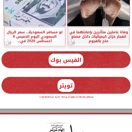
وفاة عاملين متأثرين بإصابتهما في
لو مسافر السعودية... سعر الريال
انفجار خزان كيميائيات داخل مصنع
السعودي اليوم الخميس 6
ملح بالفيوم
أغسطس 2026 في...
الفيس بوك
تويتر
Tweets by elzmannewseg