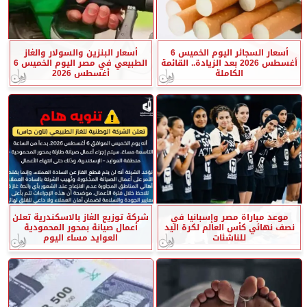
أسعار السجائر اليوم الخميس 6
أسعار البنزين والسولار والغاز
أغسطس 2026 بعد الزيادة.. القائمة
الطبيعي في مصر اليوم الخميس 6
الكاملة
أغسطس 2026
موعد مباراة مصر وإسبانيا في
شركة توزيع الغاز بالاسكندرية تعلن
نصف نهائي كأس العالم لكرة اليد
أعمال صيانة بمحور المحمودية
للناشئات
العوايد مساء اليوم