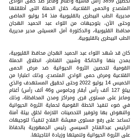
تحصين 3859 رأس ماشية وأغنام وماعز ضد حمى الوادى
المتصدع والحمى القلاعية، خلال الحملة التى أطلقتها
مديرية الطب البيطرى بالقليوبية منذ 14 يوليو الماضى
وحتى الآن، بتوجيهات من اللواء عبد الحميد الهجان
محافظ القليوبية، والدكتورة أمل العسيلى مدير مديرية
الطب البيطرى بالقليوبية.
كان قد شهد اللواء عبد الحميد الهجان محافظ القليوبية،
بمدن بنها والخانكة وشبين القناطر، انطلاق الحملة
القومية لتحصين الثروة الحيوانية ضد مرض الحمى
القلاعية ومرض حمى الوادي المتصدع، وذلك اعتبارا من
الخميس 14 يوليو 2022 وحتى تحقيق المستهدف والذي
يبلغ 127 ألف رأس أبقار وجاموس و46 ألف رأس) أغنام
وماعز على مستوى قرى ومراكز ومدن المحافظة، وذلك
في ضوء تنفيذ الخطة القومية لحماية الثروة الحيوانية
والنهوض بها وتوفير التحصينات اللازمة لخلق بيئة آمنة
تساعد على رفع مستوى معيشة الفلاح تنفيذًا لتوجيهات
الرئيس عبدالفتاح السيسي رئيس الجمهورية بالحفاظ
على الثروة الحيوانية وتنميتها وزيادة انتاجيتها.