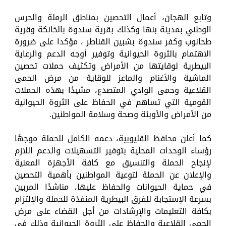
وتابع الهجان، أعمال التحصين بمناطق الرملة والحرس
الوطني بمدينة بنها وكذلك بقرية سندوة بالخانكة وقرية
طحانوب وكفر سندوة بشبين القناطر ، مؤكدا على ضرورة
الاهتمام بالثروة الحيوانية وتوفير أوجه الدعم والرعاية
البيطرية لوقايتها من الأمراض وتكثيف حملات تحصين
الماشية والأغنام والماعز للوقاية من مرض الحمى
القلاعية وحمى الوادي المتصدع، مشيدًا بهذه الحملات
القومية التي تساهم في الحفاظ على الثروة الحيوانية
من الأمراض والأوبئة وصحة وسلامة المواطنين.
كما أعلن محافظ القليوبية، دعمه الكامل للحملة موجهًا
رؤساء الوحدات المحلية بتوفير التسهيلات والدعم اللازم
لإنجاح الحملة والتنسيق مع كافة الأجهزة المعنية
والإعلان عن الحملة لتوعية المواطنين بأهمية التحصين
في حماية الحيوانات والحفاظ عليها، مناشدًا المربين
بسرعة الإستجابة للفرق البيطرية المنفذة للحملة والإلتزام
بكافة التعليمات والإرشادات من أجل القضاء على مرض
الحمى القلاعية والحفاظ على الثروة الحيوانية وذلك فى