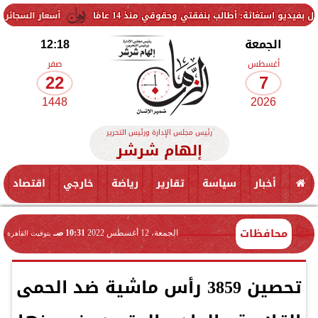
ة: أطالب بنفقتي وحقوقي منذ 14 عامًا
أسعار السجائر اليوم الجمعة 8 أغسطس 2026 بعد الزيادة.. القائمة الكاملة
الجمعة
12:18
أغسطس
صفر
22
7
1448
2026
رئيس مجلس الإدارة ورئيس التحرير
إلهام شرشر
أخبار
سياسة
تقارير
رياضة
خارجي
اقتصاد
محافظات
الجمعة، 12 أغسطس 2022
10:31 صـ
بتوقيت القاهرة
تحصين 3859 رأس ماشية ضد الحمى