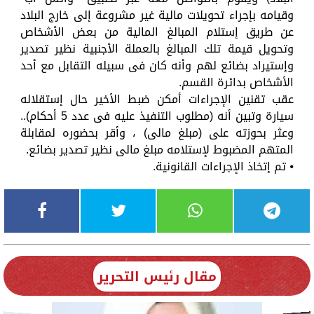
وقيامه بإجراء تحويلات مالية غير مشروعة إلى خارج البلاد
عن طريق إستلام المبالغ المالية من بعض الأشخاص
وتحويل قيمة تلك المبالغ بالعملة الأجنبية نظير تصدير
وإستيراد بضائع لهم وأنه كان فى سبيله التقابل مع أحد
الأشخاص بدائرة القسم.
عقب تقنين الإجراءات أمكن ضبط الأخير حال إستقلاله
سيارة وتبين أنه (مطلوب التنفيذ عليه فى عدد 5 أحكام)..
وعثر بحوزته على (مبلغ مالى) ، وأقر بحضوره لمقابلة
المتهم المضبوط لإستلامه مبلغ مالى نظير تصدير بضائع.
⦁ تم إتخاذ الإجراءات القانونية.
مقال رئيس التحرير