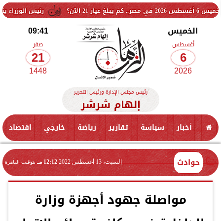
رئيس الوزراء يتابع المو
الخميس
09:41
أغسطس
صفر
21
6
1448
2026
رئيس مجلس الإدارة ورئيس التحرير
إلهام شرشر
أخبار
سياسة
تقارير
رياضة
خارجي
اقتصاد
حوادث
السبت، 13 أغسطس 2022
12:12 مـ
بتوقيت القاهرة
مواصلة جهود أجهزة وزارة