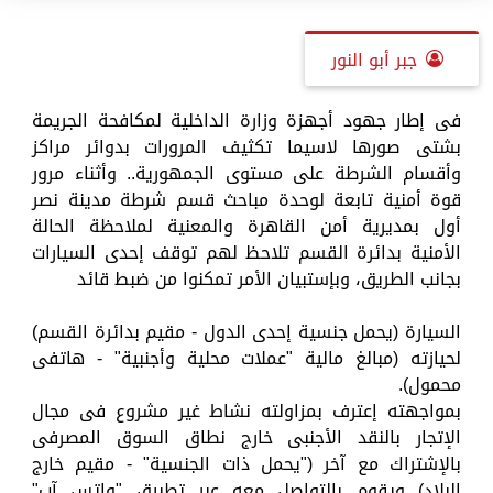
جبر أبو النور
فى إطار جهود أجهزة وزارة الداخلية لمكافحة الجريمة
بشتى صورها لاسيما تكثيف المرورات بدوائر مراكز
وأقسام الشرطة على مستوى الجمهورية.. وأثناء مرور
قوة أمنية تابعة لوحدة مباحث قسم شرطة مدينة نصر
أول بمديرية أمن القاهرة والمعنية لملاحظة الحالة
الأمنية بدائرة القسم تلاحظ لهم توقف إحدى السيارات
بجانب الطريق، وبإستبيان الأمر تمكنوا من ضبط قائد
السيارة (يحمل جنسية إحدى الدول - مقيم بدائرة القسم)
لحيازته (مبالغ مالية "عملات محلية وأجنبية" - هاتفى
محمول).
بمواجهته إعترف بمزاولته نشاط غير مشروع فى مجال
الإتجار بالنقد الأجنبى خارج نطاق السوق المصرفى
بالإشتراك مع آخر ("يحمل ذات الجنسية" - مقيم خارج
البلاد) ويقوم بالتواصل معه عبر تطبيق "واتس آب"