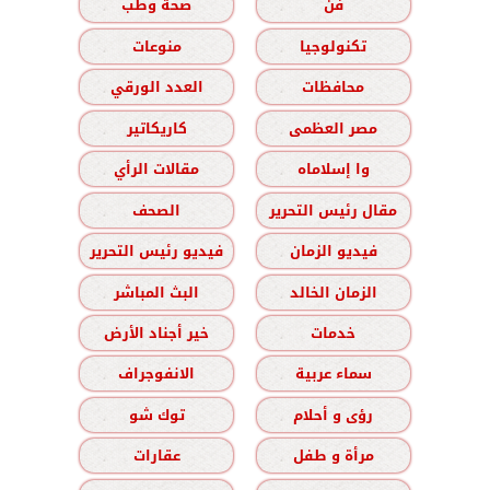
فن
صحة وطب
تكنولوجيا
منوعات
محافظات
العدد الورقي
مصر العظمى
كاريكاتير
وا إسلاماه
مقالات الرأي
مقال رئيس التحرير
الصحف
فيديو الزمان
فيديو رئيس التحرير
الزمان الخالد
البث المباشر
خدمات
خير أجناد الأرض
سماء عربية
الانفوجراف
رؤى و أحلام
توك شو
مرأة و طفل
عقارات