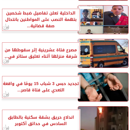
الداخلية تعلن تفاصيل ضبط شخصين
بتهمة النصب على المواطنين بانتحال
صفة قضائية...
مصرع فتاة عشرينية إثر سقوطها من
شرفة منزلها أثناء تعليق ستائر في...
تجديد حبس 3 شباب 15 يومًا في واقعة
التعدي على فتاة قاصر...
اندلاع حريق بشقة سكنية بالطابق
السادس في حدائق أكتوبر