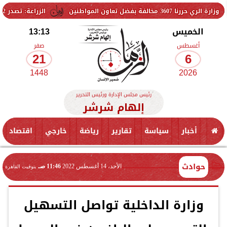
ضل تعاون المواطنين
الزراعة: تصدر 712 ترخيص تشغيل جديد لمشروعات الثروة الحيوانية والداجنة.. وتسجيل 832 مخلوط أعلاف
الخميس
13:13
أغسطس
صفر
21
6
1448
2026
رئيس مجلس الإدارة ورئيس التحرير
إلهام شرشر
أخبار
سياسة
تقارير
رياضة
خارجي
اقتصاد
حوادث
الأحد، 14 أغسطس 2022
11:46 صـ
بتوقيت القاهرة
وزارة الداخلية تواصل التسهيل