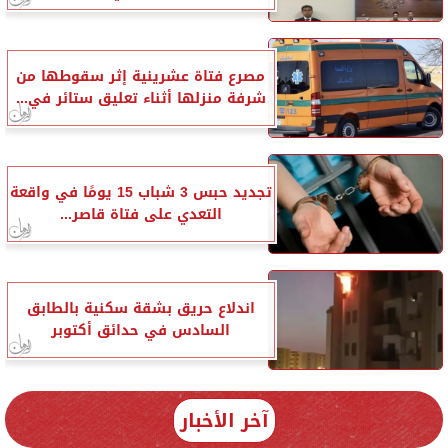
مصرع فتاة عشرينية إثر سقوطها من
شرفة منزلها أثناء تعليق ستائر في...
تجديد حبس 3 شباب 15 يومًا في واقعة
التعدي على فتاة قاصر...
اندلاع حريق بشقة سكنية بالطابق
السادس في حدائق أكتوبر
آخر الأخبار