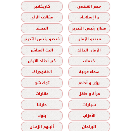
مصر العظمى
كاريكاتير
وا إسلاماه
مقالات الرأي
مقال رئيس التحرير
الصحف
فيديو الزمان
فيديو رئيس التحرير
الزمان الخالد
البث المباشر
خدمات
خير أجناد الأرض
سماء عربية
الانفوجراف
رؤى و أحلام
توك شو
مرأة و طفل
عقارات
سيارات
حارتنا
الأحزاب
بنوك
البرلمان
ألبــوم الزمــان