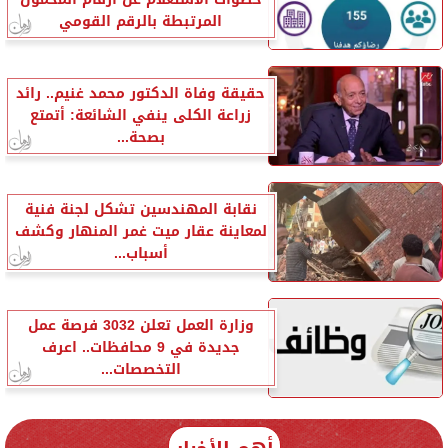
المرتبطة بالرقم القومي
حقيقة وفاة الدكتور محمد غنيم.. رائد
زراعة الكلى ينفي الشائعة: أتمتع
بصحة...
نقابة المهندسين تشكل لجنة فنية
لمعاينة عقار ميت غمر المنهار وكشف
أسباب...
وزارة العمل تعلن 3032 فرصة عمل
جديدة في 9 محافظات.. اعرف
التخصصات...