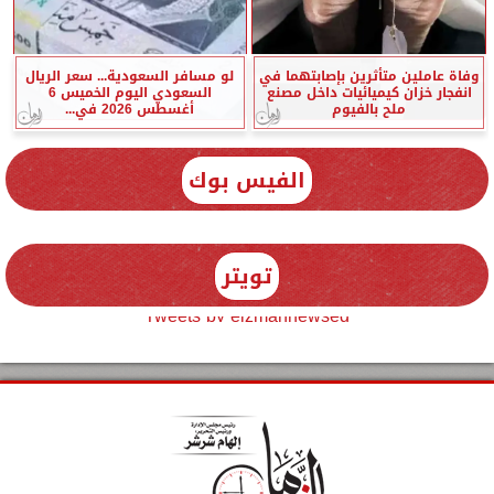
وفاة عاملين متأثرين بإصابتهما في
لو مسافر السعودية... سعر الريال
انفجار خزان كيميائيات داخل مصنع
السعودي اليوم الخميس 6
ملح بالفيوم
أغسطس 2026 في...
الفيس بوك
تويتر
Tweets by elzmannewseg