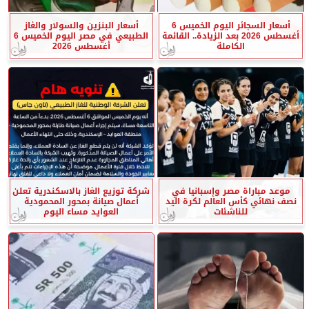
أسعار السجائر اليوم الخميس 6
أسعار البنزين والسولار والغاز
أغسطس 2026 بعد الزيادة.. القائمة
الطبيعي في مصر اليوم الخميس 6
الكاملة
أغسطس 2026
موعد مباراة مصر وإسبانيا في
شركة توزيع الغاز بالاسكندرية تعلن
نصف نهائي كأس العالم لكرة اليد
أعمال صيانة بمحور المحمودية
للناشئات
العوايد مساء اليوم