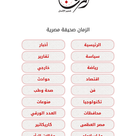
الزمان صحيفة مصرية
الرئيسية
أخبار
سياسة
تقارير
رياضة
خارجي
اقتصاد
حوادث
فن
صحة وطب
تكنولوجيا
منوعات
محافظات
العدد الورقي
مصر العظمى
كاريكاتير
وا إسلاماه
مقالات الرأي