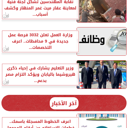
نقابة المهندسين تشكل لجنة فنية
لمعاينة عقار ميت غمر المنهار وكشف
أسباب...
وزارة العمل تعلن 3032 فرصة عمل
جديدة في 9 محافظات.. اعرف
التخصصات...
وزير التعليم يشارك في إحياء ذكرى
هيروشيما باليابان ويؤكد التزام مصر
بدعم...
آخر الأخبار
اعرف الخطوط المسجلة باسمك..
خطوات الاستعلام عن أرقام المحمول