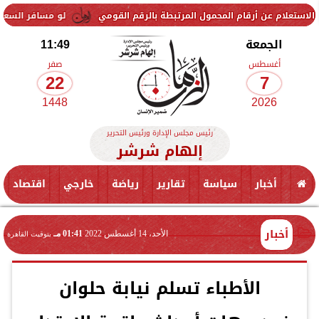
أرقام المحمول المرتبطة بالرقم القومي
لو مسافر السعودية... سعر الريال السعودي
الجمعة
11:49
أغسطس
صفر
22
7
1448
2026
رئيس مجلس الإدارة ورئيس التحرير
إلهام شرشر
أخبار
سياسة
تقارير
رياضة
خارجي
اقتصاد
أخبار
الأحد، 14 أغسطس 2022
01:41 مـ
بتوقيت القاهرة
الأطباء تسلم نيابة حلوان