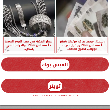
رسميًا.. موعد صرف مرتبات شهر
أسعار الفضة في مصر اليوم الجمعة
أغسطس 2026 وجدول صرف
7 أغسطس 2026.. والجرام النقي
الرواتب لجميع الجهات
يسجل...
الفيس بوك
تويتر
Tweets by elzmannewseg