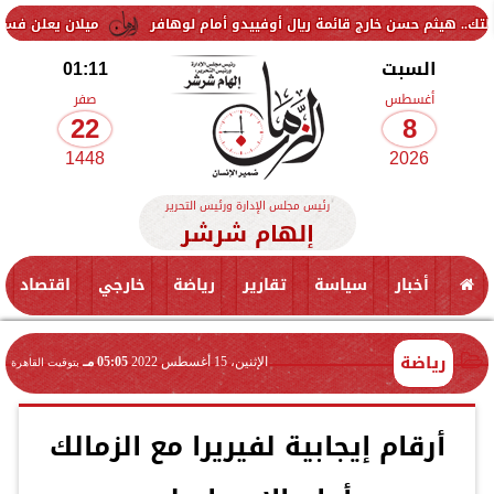
سن خارج قائمة ريال أوفييدو أمام لوهافر
ميلان يعلن فسخ عقد إسماعيل 
السبت
01:11
أغسطس
صفر
22
8
1448
2026
رئيس مجلس الإدارة ورئيس التحرير
إلهام شرشر
أخبار
سياسة
تقارير
رياضة
خارجي
اقتصاد
رياضة
الإثنين، 15 أغسطس 2022
05:05 مـ
بتوقيت القاهرة
أرقام إيجابية لفيريرا مع الزمالك