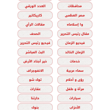
محافظات
العدد الورقي
مصر العظمى
كاريكاتير
وا إسلاماه
مقالات الرأي
مقال رئيس التحرير
الصحف
فيديو الزمان
فيديو رئيس التحرير
الزمان الخالد
البث المباشر
خدمات
خير أجناد الأرض
سماء عربية
الانفوجراف
رؤى و أحلام
توك شو
مرأة و طفل
عقارات
سيارات
حارتنا
الأحزاب
بنوك