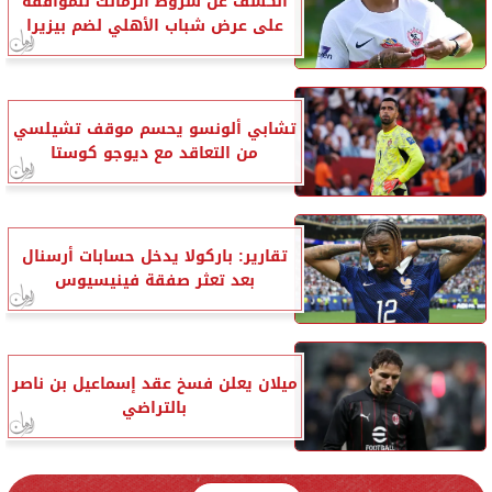
الكشف عن شروط الزمالك للموافقة
على عرض شباب الأهلي لضم بيزيرا
تشابي ألونسو يحسم موقف تشيلسي
من التعاقد مع ديوجو كوستا
تقارير: باركولا يدخل حسابات أرسنال
بعد تعثر صفقة فينيسيوس
ميلان يعلن فسخ عقد إسماعيل بن ناصر
بالتراضي