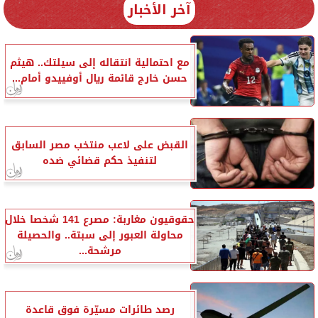
آخر الأخبار
مع احتمالية انتقاله إلى سيلتك.. هيثم
حسن خارج قائمة ريال أوفييدو أمام...
القبض على لاعب منتخب مصر السابق
لتنفيذ حكم قضائي ضده
حقوقيون مغاربة: مصرع 141 شخصا خلال
محاولة العبور إلى سبتة.. والحصيلة
مرشحة...
رصد طائرات مسيّرة فوق قاعدة