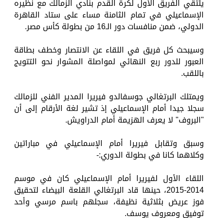
يلتقي الفريق الأول لكرة القدم بنادي الزمالك مع نظيره
الإسماعيلي في تمام الثامنة مساء على ستاد القاهرة
الدولي، ضمن منافسات دور الـ16 من بطولة كأس مصر.
وسيبحث كل فريق في اللقاء عن الانتصار وخطف بطاقة
العبور للدور ربع النهائي لمواصلة المشوار نحو التتويج
باللقب.
ويمتلك البرتغالي جوسفالدو فيريرا المدير الفني للزمالك
سجلا جيدا أمام الإسماعيلي إذ تشير لغة الأرقام إلى أن
"البروف" لا يعرف الهزيمة أمام الدراويش.
وسبق وتقابل فيريرا أمام الإسماعيلي في مباراتين
وكلاهما كانا في بطولة الدوري:-
اللقاء الأول لفيريرا أمام الإسماعيلي كان في موسم
2014-2015، حينها قاد البرتغالي القلعة البيضاء لتحقيق
فوز عريض بثلاثية نظيفة، سجلهم باسم مرسي وأحد
توفيق ومعروف يوسف.