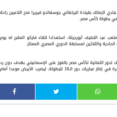
ادي الزمالك بقيادة البرتغالي جوسفالدو فيريرا منح اللاعبين راحة
ي في بطولة كأس مصر.
ملعب عبد اللطيف أبورجيلة، استعدادا للقاء فاركو المقرر له يوم
الحادية والثلاثين لمسابقة الدوري المصري الممتاز.
لك لدور الثمانية لكأس مصر بالفوز على الإسماعيلي بهدف دون رد
في المباراة التي أقيمت بينهماباستاد القاهرة في إطار مباريات دور الـ16 للبطولة، ليضرب الأبيض موعدا أمام