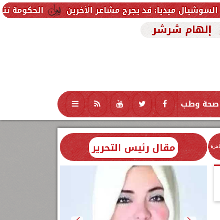
ا: قد يجرح مشاعر الآخرين
الحكومة تتلقى 229 ألف شكوى وطلب واستفسار خلال يوليو.. ومدبولي يوجه بسرعة الاستجابة للمواطنين
إلهام شرشر
صحة وطب
تكنولوجيا
منوعات
محافظات
مقال رئيس التحرير
اهرة