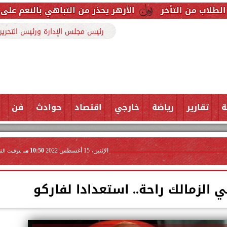
الأزهر يحذر من التباهي بالنعم على السوشيال ميدي
رئيس مجلس الإدارة ورئيس التحرير
ة
تقارير
رياضة
خارجي
اقتصاد
حوادث
فن
الإثنين، 15 أغسطس 2022
10:50 مـ
بتوقيت الق
ي الزمالك راحة.. استعدادا لفاركو