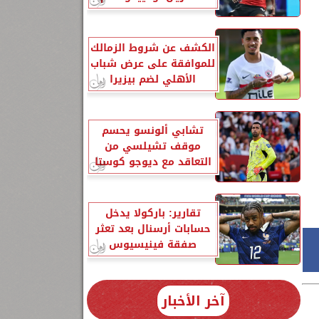
الكشف عن شروط الزمالك
للموافقة على عرض شباب
الأهلي لضم بيزيرا
تشابي ألونسو يحسم
موقف تشيلسي من
التعاقد مع ديوجو كوستا
تقارير: باركولا يدخل
حسابات أرسنال بعد تعثر
صفقة فينيسيوس
آخر الأخبار