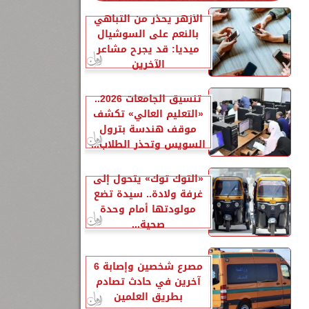
الأزهر يحذر من التباهي
بالنعم على السوشيال
ميديا: قد يجرح مشاعر
الآخرين
تنسيق الجامعات 2026..
«التعليم العالي» تكشف
موقف هندسة بترول
السويس وتحذر الطلاب...
«التوك توك» يتحول إلى
غرفة ولادة.. سيدة تضع
مولودتها أمام وحدة
صحية...
مصرع شخصين وإصابة 6
آخرين في حادث تصادم
بطريق العلمين