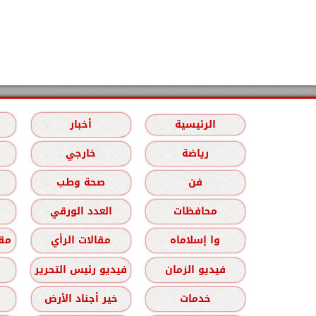
الرئيسية
أخبار
رياضة
خارجي
فن
صحة وطب
محافظات
العدد الورقي
وا إسلاماه
مقالات الرأي
مقا
فيديو الزمان
فيديو رئيس التحرير
خدمات
خير أجناد الأرض