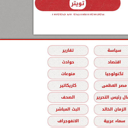
تويتر
Tweets by elzmannewseg
سياسة
تقارير
اقتصاد
حوادث
تكنولوجيا
منوعات
مصر العظمى
كاريكاتير
ل رئيس التحرير
الصحف
الزمان الخالد
البث المباشر
سماء عربية
الانفوجراف