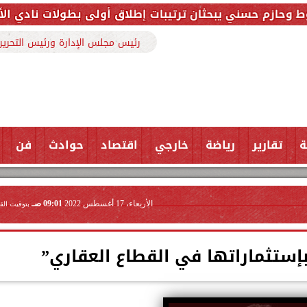
ي يبحثان ترتيبات إطلاق أولى بطولات نادي الأجواد للرما
رئيس مجلس الإدارة ورئيس التحرير
ة
تقارير
رياضة
خارجي
اقتصاد
حوادث
فن
الأربعاء، 17 أغسطس 2022
09:01 صـ
بتوقيت الق
بإستثماراتها في القطاع العقاري”