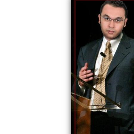
الكاتبة إلهام شرشر تهنئ الرئيس
السيسي بعيد ميلاده وتُشيد بجهوده
إلهام شرشر تكتب: دي مبقتش كورة..
في بناء الدولة
دي سياسة