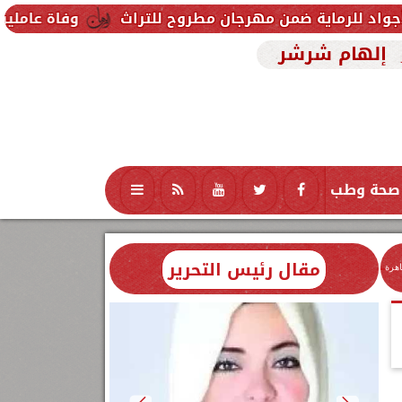
ية ضمن مهرجان مطروح للتراث
وفاة عاملين متأثرين بإص
إلهام شرشر
صحة وطب
تكنولوجيا
منوعات
محافظات
مقال رئيس التحرير
اهرة