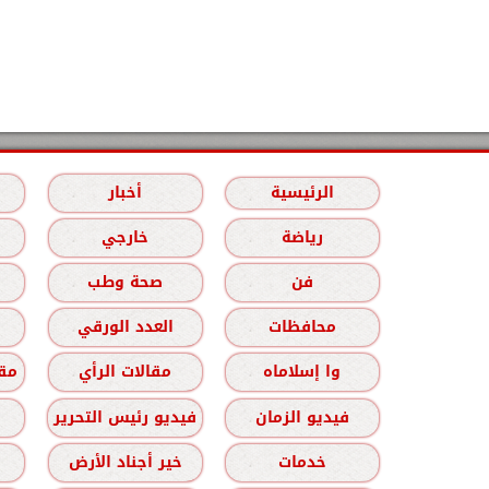
الرئيسية
أخبار
رياضة
خارجي
فن
صحة وطب
محافظات
العدد الورقي
وا إسلاماه
مقالات الرأي
مقا
فيديو الزمان
فيديو رئيس التحرير
خدمات
خير أجناد الأرض