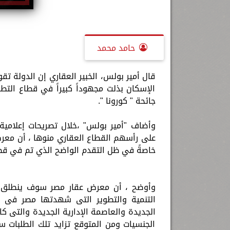
حامد محمد
قال أمير بولس، الخبير العقاري إن الدولة تق
الإسكان بذلت مجهوداً كبيراً في قطاع التطوي
جائحة " كورونا ".
وأضاف "أمير بولس" ،خلال تصريحات إعلامي
على رأسهم القطاع العقاري منوها ، أن معرض 
خاصةً في ظل التقدم الواضح الذي تم في قطاع
التنمية والتطوير التى شهدتها مصر فى ال
الجديدة والعاصمة الإدارية الجديدة والتى كا
الجنسيات ومن المتوقع تزايد تلك الطلبات س