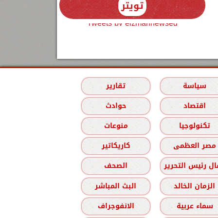
تويتر
Tweets by elzmannewseg
سياسة
تقارير
اقتصاد
حوادث
تكنولوجيا
منوعات
مصر العظمى
كاريكاتير
ل رئيس التحرير
الصحف
الزمان الخالد
البث المباشر
سماء عربية
الانفوجراف