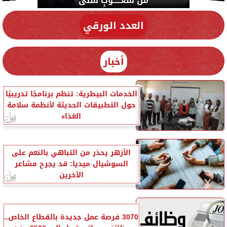
من شعـــــوبٍ شتى
العدد الورقي
أخبار
الخدمات البيطرية: تنظم برنامجًا تدريبيًا
حول التطبيقات الحديثة لأنظمة سلامة
الغذاء
الأزهر يحذر من التباهي بالنعم على
السوشيال ميديا: قد يجرح مشاعر
الآخرين
3070 فرصة عمل جديدة بالقطاع الخاص..