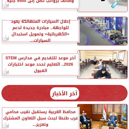
وظائف برواتب تصل إلى 9500 جنيه
إحلال السيارات المتهالكة يعود
للواجهة.. مبادرة جديدة لدعم
«الكهربائية» وتمويل استبدال
السيارات...
آخر موعد للتقديم في مدارس STEM
2026.. التعليم تحدد موعد اختبارات
القبول
آخر الأخبار
محافظ الغربية يستقبل نقيب محامي
غرب طنطا لبحث سبل التعاون المشترك
وتعزيز...