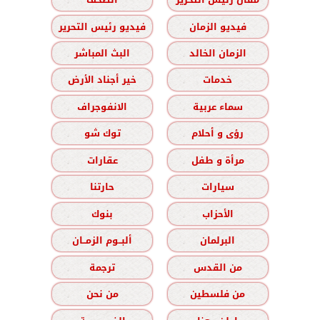
فيديو الزمان
فيديو رئيس التحرير
الزمان الخالد
البث المباشر
خدمات
خير أجناد الأرض
سماء عربية
الانفوجراف
رؤى و أحلام
توك شو
مرأة و طفل
عقارات
سيارات
حارتنا
الأحزاب
بنوك
البرلمان
ألبــوم الزمــان
من القدس
ترجمة
من فلسطين
من نحن