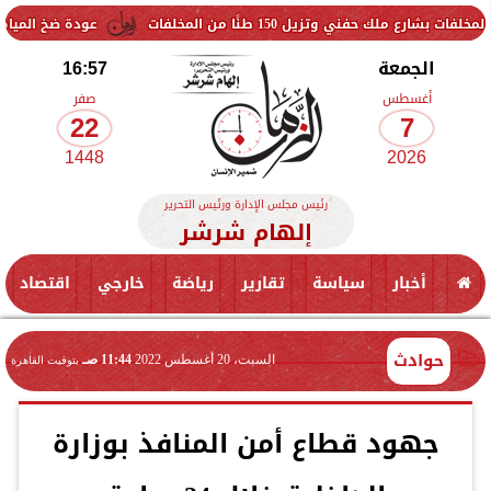
زيل 150 طنًا من المخلفات
عودة ضخ المياه تدريجيًا لمناط
الجمعة
16:57
أغسطس
صفر
22
7
1448
2026
رئيس مجلس الإدارة ورئيس التحرير
إلهام شرشر
أخبار
سياسة
تقارير
رياضة
خارجي
اقتصاد
حوادث
السبت، 20 أغسطس 2022
11:44 صـ
بتوقيت القاهرة
جهود قطاع أمن المنافذ بوزارة