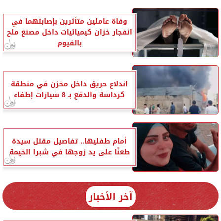
وفاة عاملين متأثرين بإصابتهما في
انفجار خزان كيميائيات داخل مصنع ملح
بالفيوم
اندلاع حريق داخل مخزن في منطقة
كرداسة والدفع بـ 8 سيارات إطفاء
أمام طفليها.. تفاصيل مقتل سيدة
طعنًا على يد زوجها في شبرا الخيمة
آخر الأخبار