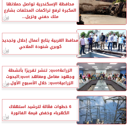
محافظة الإسكندرية تواصل حملاتها
المكبرة لرفع تراكمات المخلفات بشارع
ملك حفني وتزيل...
محافظ الغربية يتابع أعمال إحلال وتجديد
كوبري شنودة الملاحي
الزراعةquot; تنشر تقريرًا بأنشطة
وجهود معامل ومعاهد quot;البحوث
الزراعيةquot; خلال الأسبوع الأول...
6 خطوات فعّالة لترشيد استهلاك
الكهرباء وخفض قيمة الفاتورة