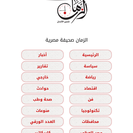
الزمان صحيفة مصرية
الرئيسية
أخبار
سياسة
تقارير
رياضة
خارجي
اقتصاد
حوادث
فن
صحة وطب
تكنولوجيا
منوعات
محافظات
العدد الورقي
مصر العظمى
كاريكاتير