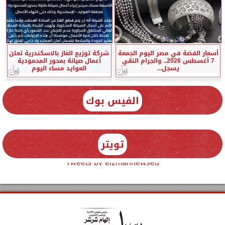
أسعار الفضة في مصر اليوم الجمعة
شركة توزيع الغاز بالاسكندرية تعلن
7 أغسطس 2026.. والجرام النقي
أعمال صيانة بمحور المحمودية
يسجل...
العوايد مساء اليوم
الفيس بوك
تويتر
Tweets by elzmannewseg