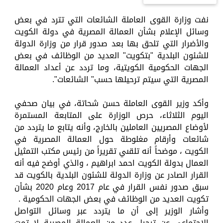
نفت وزارة القوى العاملة الشائعات التي تترد في بعض
وسائل الإعلام بشأن العمالة المصرية في دولة الكويت
والأضرار التي تلحق بها بعد صدور قرار من وزارة الدولة
للشئون البلدية "بتكويت" العديد من الوظائف في بعض
الجهات الحكومية الكويتية، وما تردد عن أعداد العمالة
المصرية التي سيتم ترحيلها حسب" الشائعات".
وأكد وزير القوى العاملة حسن شحاتة، في بيان صحفي
اليوم الثلاثاء، حرص الوزارة على المتابعة المستمرة
لأوضاع المصريين العاملين بالخارج، وأنه يتابع ما يتردد من
شائعات وأرقام مغلوطة حول العمالة المصرية في
الكويت ، موضحاً أنه تلقىي تقريراً من رئيس مكتب التمثيل
العمال بدولة الكويت احمد ابراهيم ، والذي أوضح فيه أنه
القرار الصادر عن وزارة الدولة للشئون البلدية بالكويت قد
سبق صدور نفس القرار في عام 2017 وعام 2020 بشأن
تكويت العديد من الوظائف في بعض الجهات الحكومية .
وأشار الوزير إلى أن ما يتردد عبر وسائل التواصل
الاجتماعي عن ترحيل عدد من العمالة المصرية لا تمت