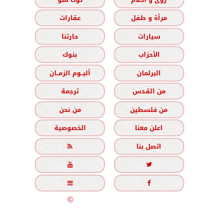
مرأة و طفل
عقارات
سيارات
حارتنا
الأحزاب
بنوك
البرلمان
ألبــوم الزمــان
من القدس
ترجمة
من فلسطين
من نحن
اعلن معنا
الخصوصية
اتصل بنا





جميع الحقوق محفوظة
©