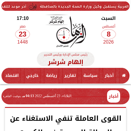
 وكيل وزارة الصحة الجديدة بالمحافظة
آخر موعد للتقديم في مدارس STEM 2026.. التعليم تحدد موعد اختبارات القبول
السبت
17:10
أغسطس
صفر
23
8
1448
2026
رئيس مجلس الإدارة ورئيس التحرير
إلهام شرشر
أخبار
سياسة
تقارير
رياضة
خارجي
اقتصاد
أخبار
الثلاثاء، 23 أغسطس 2022
04:13 مـ
بتوقيت القاهرة
القوى العاملة تنفي الاستغناء عن