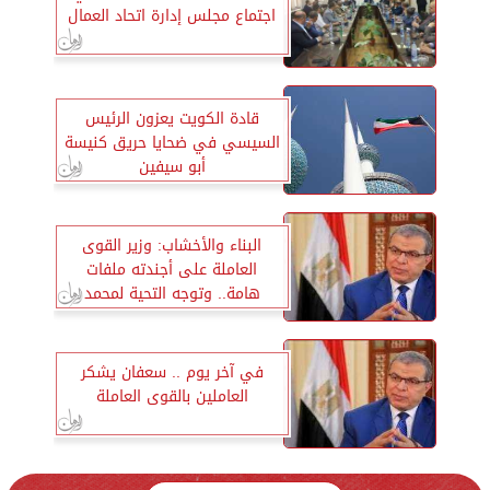
اجتماع مجلس إدارة اتحاد العمال
قادة الكويت يعزون الرئيس
السيسي في ضحايا حريق كنيسة
أبو سيفين
البناء والأخشاب: وزير القوى
العاملة على أجندته ملفات
هامة.. وتوجه التحية لمحمد
سعفان
في آخر يوم .. سعفان يشكر
العاملين بالقوى العاملة