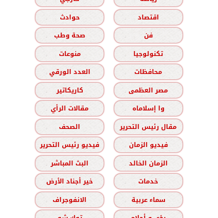
اقتصاد
حوادث
فن
صحة وطب
تكنولوجيا
منوعات
محافظات
العدد الورقي
مصر العظمى
كاريكاتير
وا إسلاماه
مقالات الرأي
مقال رئيس التحرير
الصحف
فيديو الزمان
فيديو رئيس التحرير
الزمان الخالد
البث المباشر
خدمات
خير أجناد الأرض
سماء عربية
الانفوجراف
رؤى و أحلام
توك شو