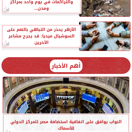
والتراكمات في يوم واحد بمراكز
ومدن...
الأزهر يحذر من التباهي بالنعم على
السوشيال ميديا: قد يجرح مشاعر
الآخرين
أهم الأخبار
النواب يوافق على اتفاقية استضافة مصر للمركز الدولي
للأسماك