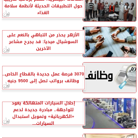
حول التطبيقات الحديثة لأنظمة سلامة
الغذاء
الأزهر يحذر من التباهي بالنعم على
السوشيال ميديا: قد يجرح مشاعر
الآخرين
3070 فرصة عمل جديدة بالقطاع الخاص..
وظائف برواتب تصل إلى 9500 جنيه
إحلال السيارات المتهالكة يعود
للواجهة.. مبادرة جديدة لدعم
«الكهربائية» وتمويل استبدال
السيارات...