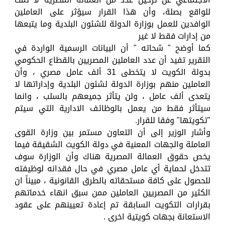
للواقع بصلة، وأن هذا القرار سيؤثر على العاملين
الوافدين للعمل بوزارة الدولة للشئون البلدية وما يتبعها
من إدارات فقط لا غير
كما أوضح " شحاته " أن البيانات الرسمية الواردة في
التقرير تفيد أن عدد العاملين المصريين بالقطاع الحكومي
بدولة الكويت لا يتخطى 31 ألف عامل مصري ، وأن
العاملين منهم بوزارة الدولة لشئون البلدية وإداراتها لا
يتعدى ألف عامل ، ولن يتأثر جميعهم بالسلب ، وانما
سيتأثر فقط من يعمل بالوظائف الادارية التي سيتم
"تكويتها" وفقا للقرار.
وأشار الوزير إلى أن التعاون مستمر بين وزارة القوى
العاملة والجهات المعنية في دولة الكويت الشقيقة فيما
يخص حقوق العمالة المصرية هناك وأن الوزارة سوف
تتدخل لحماية أي عامل مصري في حال فقدانه لوظيفته
للحصول على كافة مستحقاته بالطرق القانونية ، مبيناً ان
الكثير من المصريين العاملين ممن سبق انهاء خدماتهم
بقرارات التكويت السابقة تم إعادة تعيينهم على عقود
الاستعانة بجهات كويتية اخرى .