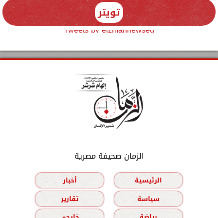
تويتر
Tweets by elzmannewseg
الزمان صحيفة مصرية
الرئيسية
أخبار
سياسة
تقارير
رياضة
خارجي