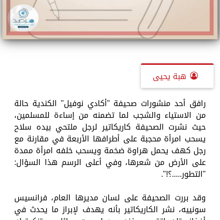
هبة يحيى
رافق أحد منشورات صحيفة "أكادي نوفيل" الكندية حالة
من الاستياء والشجب لما تضمنه من إساءة للمسلمين،
حيث نشرت الصحيفة كاريكاتير لرجل ملتحي بيده سلاح
يسحب امرأة محجبة على أطرافها الأربعة في مقارنة مع
رجل كهف يحمل هراوة ضخمة ويسحب خلفه امرأة ممدة
على الأرض من شعرها، وفي أعلى الرسم هذا السؤال:
"التطور.....؟!".
وقد بررت الصحيفة على لسان مديرها العام، فرانسيس
سونييه، نشر الكاريكاتير بأنه يهدف لإبراز ما يحدث في