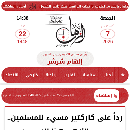
 اعترف بارتكاب الواقعة تحت تأثير الكحول
أسعار الفاكهة اليوم الجمعة 7 أغسطس 2026 في الأسواق.. الموز بكام
الجمعة
14:38
أغسطس
صفر
22
7
1448
2026
رئيس مجلس الإدارة ورئيس التحرير
إلهام شرشر
أخبار
سياسة
تقارير
رياضة
خارجي
اقتصاد
وا إسلاماه
الخميس، 25 أغسطس 2022
01:48 مـ
بتوقيت القاهرة
رداً على كاركتير مسيء للمسلمين..