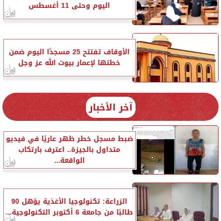
اليوم وحتى 11 أغسطس
الأوقاف تفتتح 25 مسجدًا اليوم ضمن
خطتها لإعمار بيوت الله عز وجل
آخر الأخبار
ضبط مسجل خطر ظهر عاريًا في فيديو
متداول بالجيزة.. اعترف بارتكاب
الواقعة...
الزراعة: تكنولوجيا الأغذية يؤهل 90
طالبًا من جامعة 6 أكتوبر التكنولوجية...