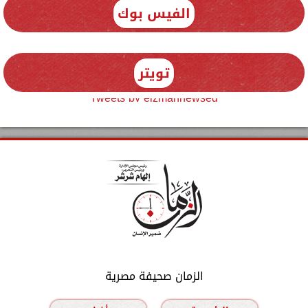
الفيس بوك
تويتر
Tweets by elzmannewseg
الزمان صحيفة مصرية