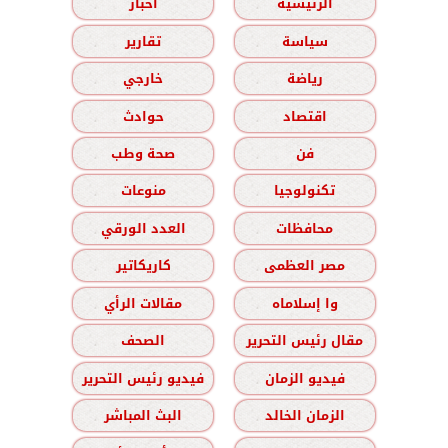
الرئيسية
أخبار
سياسة
تقارير
رياضة
خارجي
اقتصاد
حوادث
فن
صحة وطب
تكنولوجيا
منوعات
محافظات
العدد الورقي
مصر العظمى
كاريكاتير
وا إسلاماه
مقالات الرأي
مقال رئيس التحرير
الصحف
فيديو الزمان
فيديو رئيس التحرير
الزمان الخالد
البث المباشر