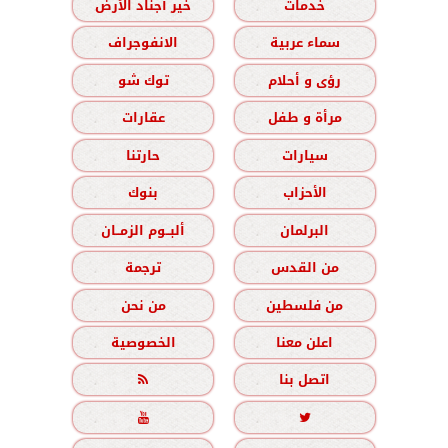
خدمات
خير أجناد الأرض
سماء عربية
الانفوجراف
رؤى و أحلام
توك شو
مرأة و طفل
عقارات
سيارات
حارتنا
الأحزاب
بنوك
البرلمان
ألبــوم الزمــان
من القدس
ترجمة
من فلسطين
من نحن
اعلن معنا
الخصوصية
اتصل بنا


