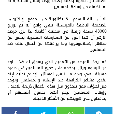
أفغانستان، لتقوم بحذفه بعدما وردت رسائل مستنكرة له
لما تضمنه من إساءة للمسلمين.
إلا أن إزالة الرسوم الكاريكاتورية من الموقع الإلكتروني
للصحيفة الناطقة بالفرنسية، يبقى واقع أنه تم توزيع
43000 نسخة ورقية في منطقة أكاديا؛ لذا يرى مرصد
الأزهر أن هذا النوع من الممارسات العنصرية يعمق من
مظاهر الإسلاموفوبيا وما يرافقها من أعمال عنف ضد
المسلمين.
كما يحذر المرصد من التعميم الذي يسوق له هذا النوع
من الرسوم وينزل بحكمه على جميع المسلمين في صورة
مسيئة لهم، وهو ما ينبغي لوسائل الإعلام تجنبه لإنه
يغذي مشاعر الكراهية ضد الإسلام والمسلمين ويوجد
مبرر لهؤلاء ممن يتخذون مثل هذه الأعمال ذريعة للاعتداء
وإرهاب المسلمين بزعم أنهم يحمون أنفسهم أو
يحافظون على هويتهم من الأفكار الدخيلة.