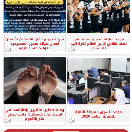
موعد مباراة مصر وإسبانيا في
شركة توزيع الغاز بالاسكندرية تعلن
نصف نهائي كأس العالم لكرة اليد
أعمال صيانة بمحور المحمودية
للناشئات
العوايد مساء اليوم
وفاة عاملين متأثرين بإصابتهما في
موعد تنسيق المرحلة الثانية
انفجار خزان كيميائيات داخل مصنع
للثانوية العامة 2026
ملح بالفيوم