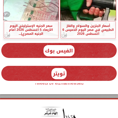
أسعار البنزين والسولار والغاز
سعر الجنيه الإسترليني اليوم
الطبيعي في مصر اليوم الخميس 6
الأربعاء 5 أغسطس 2026 أمام
أغسطس 2026
الجنيه المصري|...
الفيس بوك
تويتر
Tweets by elzmannewseg