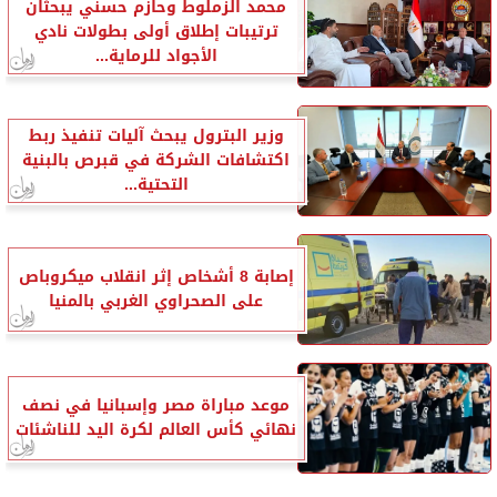
محمد الزملوط وحازم حسني يبحثان
ترتيبات إطلاق أولى بطولات نادي
الأجواد للرماية...
وزير البترول يبحث آليات تنفيذ ربط
اكتشافات الشركة في قبرص بالبنية
التحتية...
إصابة 8 أشخاص إثر انقلاب ميكروباص
على الصحراوي الغربي بالمنيا
موعد مباراة مصر وإسبانيا في نصف
نهائي كأس العالم لكرة اليد للناشئات