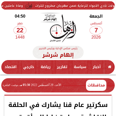
جواد للرماية ضمن مهرجان مطروح للتراث
وفاة عاملين متأثرين بإصابتهما
الجمعة
04:50
أغسطس
صفر
22
7
1448
2026
رئيس مجلس الإدارة ورئيس التحرير
إلهام شرشر
أخبار
سياسة
تقارير
رياضة
خارجي
اقتصاد
محافظات
الأحد، 28 أغسطس 2022
05:30 مـ
بتوقيت القاهرة
سكرتير عام قنا يشارك في الحلقة