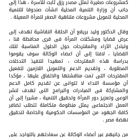
كمشروعات صغيرة تمثل مصدر رزق ثابت للأسرة ، هذا إلى
جانب أن وزارة التنمية المحلية انشأت صندوقا للتنمية
المحلية لتمويل مشروعات متناهية الصغر للمرأة المعيلة .
وقال الدكتور وليد بريقع أن الحلقة النقاشية تهدف إلى
عرض قضايا ومشكلات المرأة فى قرى محافظة قنا ،
وتبادل الآراء والمقترحات حول الحلول المناسبة لتلك
القضايا ، لافتا إلى أن اعضاء الوكالة سوف يقوموا
بدراسة هذه المقترحات ، تمهيدا لتنفيذ التدخلات
المطلوبة ، وتقديم الدعم والتمويل اللازمين لتفعيل
المقترحات التى تمت مناقشتها والاتفاق عليها ، مؤكدا
أن مؤسسة النداء لا تتوانى عن تقديم كامل الدعم
والمشاركة فى المبادرات والبرامج التى تهدف لنشر
الوعى وتعزيز دور المرأة وتحقيق التنمية ، مشيرا إلى أن
العمل الاجتماعى يمثل منظومة متكاملة تتطلب تضافر
كافة الجهود من المؤسسات الحكومية والخاصة لتحقيق
نهضة مصر .
من جانبهم عبر أعضاء الوكالة عن سعادتهم بالتواجد على