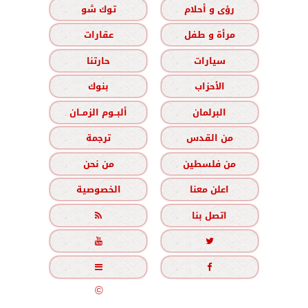
رؤى و أحلام
توك شو
مرأة و طفل
عقارات
سيارات
حارتنا
الأحزاب
بنوك
البرلمان
ألبــوم الزمــان
من القدس
ترجمة
من فلسطين
من نحن
اعلن معنا
الخصوصية
اتصل بنا





جميع الحقوق محفوظة
©