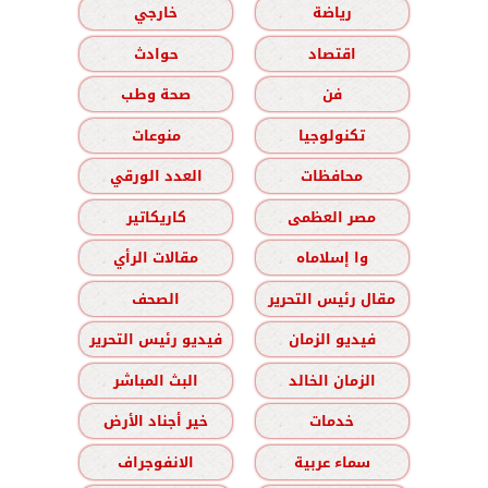
رياضة
خارجي
اقتصاد
حوادث
فن
صحة وطب
تكنولوجيا
منوعات
محافظات
العدد الورقي
مصر العظمى
كاريكاتير
وا إسلاماه
مقالات الرأي
مقال رئيس التحرير
الصحف
فيديو الزمان
فيديو رئيس التحرير
الزمان الخالد
البث المباشر
خدمات
خير أجناد الأرض
سماء عربية
الانفوجراف