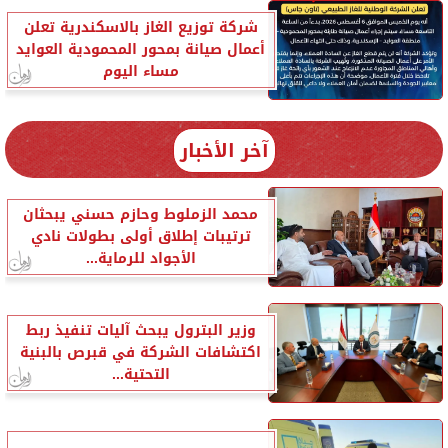
شركة توزيع الغاز بالاسكندرية تعلن
أعمال صيانة بمحور المحمودية العوايد
مساء اليوم
آخر الأخبار
محمد الزملوط وحازم حسني يبحثان
ترتيبات إطلاق أولى بطولات نادي
الأجواد للرماية...
وزير البترول يبحث آليات تنفيذ ربط
اكتشافات الشركة في قبرص بالبنية
التحتية...