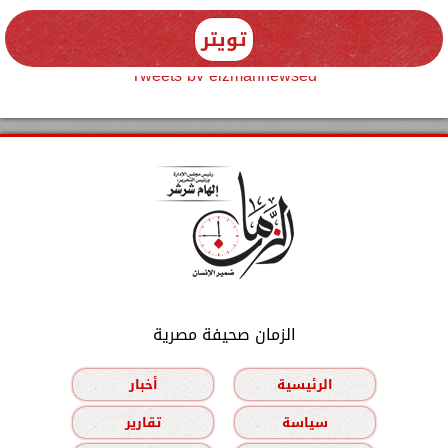
تويتر
Tweets by elzmannewseg
الزمان صحيفة مصرية
الرئيسية
أخبار
سياسة
تقارير