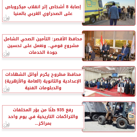
إصابة 8 أشخاص إثر انقلاب ميكروباص
على الصحراوي الغربي بالمنيا
محافظ الأقصر: التأمين الصحي الشامل
مشروع قومي.. ونعمل على تحسين
جودة الخدمات
محافظ مطروح يكرم أوائل الشهادات
الإعدادية والثانوية (العامة والأزهرية)
والدبلومات الفنية
رفع 935 طنًا من بؤر المخلفات
والتراكمات التاريخية في يوم واحد
بمراكز...