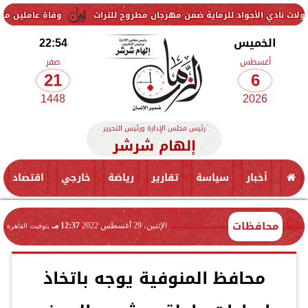
جواد للرماية ضمن مهرجان مطروح للتراث
وفاة عاملين متأثرين بإصابتهم
الخميس
22:54
أغسطس
صفر
21
6
1448
2026
رئيس مجلس الإدارة ورئيس التحرير
إلهام شرشر
أخبار
سياسة
تقارير
رياضة
خارجي
اقتصاد
محافظات
الإثنين، 29 أغسطس 2022
12:37 مـ
بتوقيت القاهرة
محافظ المنوفية يوجه باتخاذ