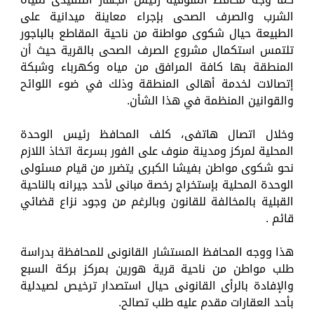
الشرب والصرف الصحى بإجراء معاينة ميدانية على
الطبيعة حيال شكوى مواطنة من ناحية المقاطع بالباجور
تلتمس استكمال مشروع الصرف الصحى بالقرية حيث أن
المنطقة بها كافة المرافق من مياه وكهرباء وشبكة
إتصالات لخدمة أهالى المنطقة وذلك في ضوء اللوائح
والقوانين المنظمة في هذا الشأن.
وخلال اتصال هاتفى، كلف المحافظ رئيس الوحدة
المحلية لمركز ومدينة منوف على الفور بسرعة اتخاذ اللازم
نحو شكوى مواطن بفيشا الكبرى يتضرر من قيام مسئولى
الوحدة المحلية بإستخراج رخصة مبانى لأحد جيرانه بالناحية
القبلية بالمخالفة للقانون وبالرغم من وجود نزاع قضائي
قائم .
هذا ووجه المحافظ المستشار القانونى للمحافظة بدراسة
طلب مواطن من ناحية قرية هورين بمركز بركة السبع
والإفادة بالرأى القانونى حيال استصدار ترخيص لصيدلية
بأحد العقارات مقدم عليه طلب تصالح.