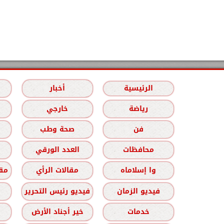
الرئيسية
أخبار
رياضة
خارجي
فن
صحة وطب
محافظات
العدد الورقي
وا إسلاماه
مقالات الرأي
مقا
فيديو الزمان
فيديو رئيس التحرير
خدمات
خير أجناد الأرض