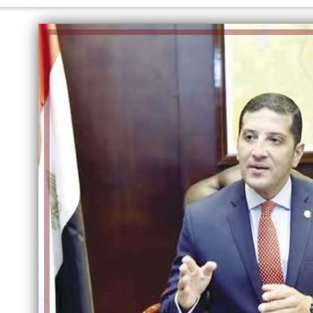
إلهام شرشر تكتب: دي مبقتش كورة..
إلهام شرشر تكتب: «صلاح» ملك
دي سياسة
المحبة.. رسول السلام والإنسانية