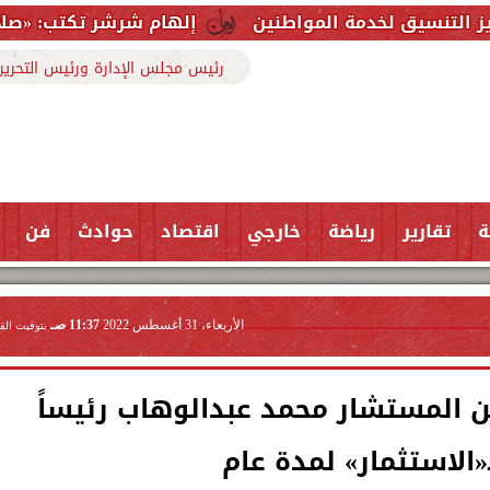
ة المواطنين
إلهام شرشر تكتب: «صلاح» ملك المحبة..
رئيس مجلس الإدارة ورئيس التحرير
ة
تقارير
رياضة
خارجي
اقتصاد
حوادث
فن
الأربعاء، 31 أغسطس 2022
11:37 صـ
بتوقيت الق
ن المستشار محمد عبدالوهاب رئيساً
لـ«الاستثمار» لمدة عام