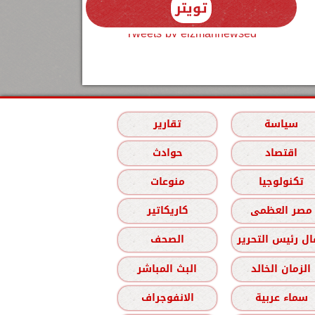
تويتر
Tweets by elzmannewseg
سياسة
تقارير
اقتصاد
حوادث
تكنولوجيا
منوعات
مصر العظمى
كاريكاتير
ل رئيس التحرير
الصحف
الزمان الخالد
البث المباشر
سماء عربية
الانفوجراف