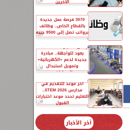
الآخرين
3070 فرصة عمل جديدة
بالقطاع الخاص.. وظائف
برواتب تصل إلى 9500 جنيه
إحلال السيارات المتهالكة
يعود للواجهة.. مبادرة
جديدة لدعم «الكهربائية»
وتمويل استبدال
السيارات...
آخر موعد للتقديم في
مدارس STEM 2026..
التعليم تحدد موعد اختبارات
القبول
آخر الأخبار